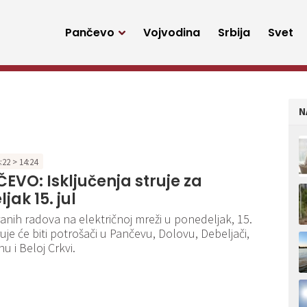
Pančevo
Vojvodina
Srbija
Svet
N
4:22 > 14:24
EVO: Isključenja struje za
jak 15. jul
anih radova na električnoj mreži u ponedeljak, 15.
ruje će biti potrošači u Pančevu, Dolovu, Debeljači,
nu i Beloj Crkvi.