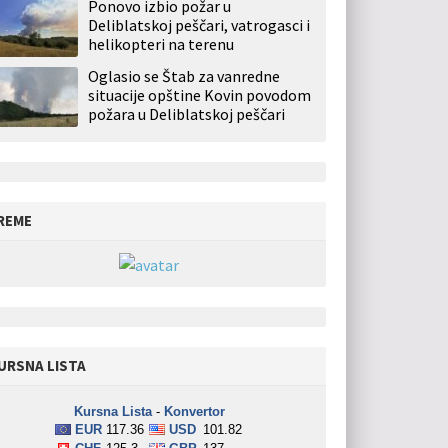
Ponovo izbio požar u
Deliblatskoj peščari, vatrogasci i
helikopteri na terenu
Oglasio se Štab za vanredne
situacije opštine Kovin povodom
požara u Deliblatskoj peščari
REME
URSNA LISTA