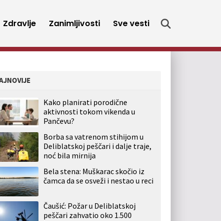
Zdravlje
Zanimljivosti
Sve vesti
AJNOVIJE
Kako planirati porodične
aktivnosti tokom vikenda u
Pančevu?
Borba sa vatrenom stihijom u
Deliblatskoj peščari i dalje traje,
noć bila mirnija
Bela stena: Muškarac skočio iz
čamca da se osveži i nestao u reci
Čaušić: Požar u Deliblatskoj
peščari zahvatio oko 1.500