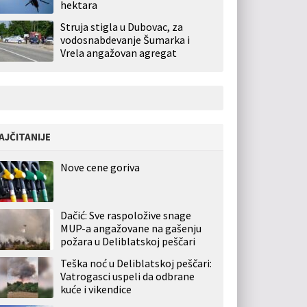
hektara
Struja stigla u Dubovac, za
vodosnabdevanje Šumarka i
Vrela angažovan agregat
AJČITANIJE
Nove cene goriva
Dačić: Sve raspoložive snage
MUP-a angažovane na gašenju
požara u Deliblatskoj peščari
Teška noć u Deliblatskoj peščari:
Vatrogasci uspeli da odbrane
kuće i vikendice