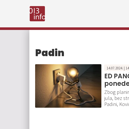
Padin
14.07.2024. | 1
ED PANČ
ponedel
Zbog planir
jula, bez st
Padini, Kovi