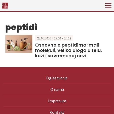
peptidi
29.05.2026. | 17:00 > 14:12
Osnovno o peptidima: mali
molekuli, velika uloga u telu,
koži i savremenoj nezi
Oglašavanje
O nama
Impresum
Kontakt