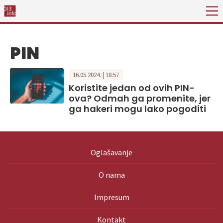
PIN
16.05.2024. | 18:57
Koristite jedan od ovih PIN-
ova? Odmah ga promenite, jer
ga hakeri mogu lako pogoditi
Oglašavanje
O nama
Impresum
Kontakt