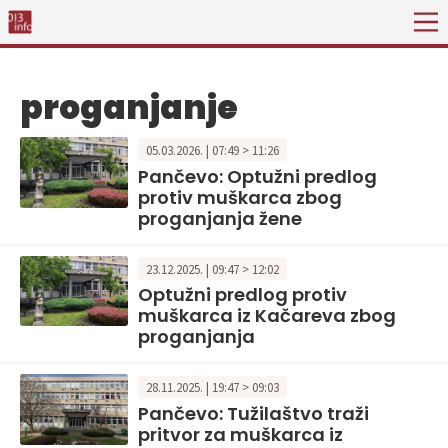
proganjanje
05.03.2026. | 07:49 > 11:26
Pančevo: Optužni predlog
protiv muškarca zbog
proganjanja žene
23.12.2025. | 09:47 > 12:02
Optužni predlog protiv
muškarca iz Kačareva zbog
proganjanja
28.11.2025. | 19:47 > 09:03
Pančevo: Tužilaštvo traži
pritvor za muškarca iz