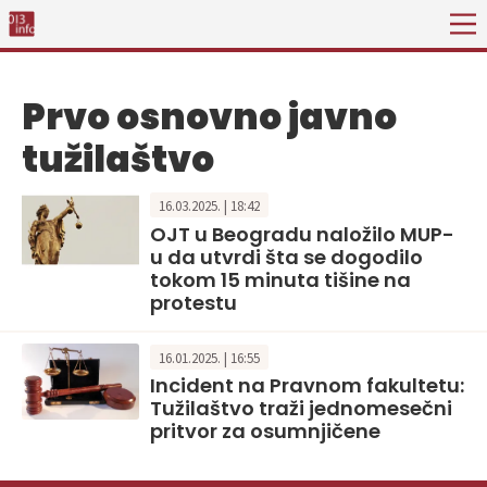
Prvo osnovno javno
tužilaštvo
16.03.2025. | 18:42
OJT u Beogradu naložilo MUP-
u da utvrdi šta se dogodilo
tokom 15 minuta tišine na
protestu
16.01.2025. | 16:55
Incident na Pravnom fakultetu:
Tužilaštvo traži jednomesečni
pritvor za osumnjičene