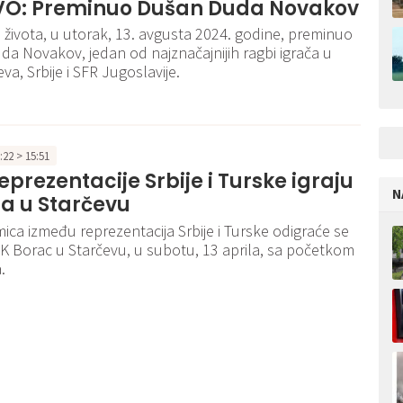
O: Preminuo Dušan Duda Novakov
i života, u utorak, 13. avgusta 2024. godine, preminuo
da Novakov, jedan od najznačajnijih ragbi igrača u
čeva, Srbije i SFR Jugoslavije.
1:22 > 15:51
eprezentacije Srbije i Turske igraju
N
ila u Starčevu
ica između reprezentacija Srbije i Turske odigraće se
K Borac u Starčevu, u subotu, 13 aprila, sa početkom
.