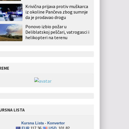
Krivična prijava protiv muškarca
iz okoline Pančeva zbog sumnje
da je prodavao drogu
Ponovo izbio požar u
Deliblatskoj peščari, vatrogasci i
helikopteri na terenu
REME
URSNA LISTA