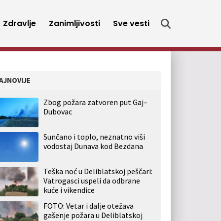
Zdravlje
Zanimljivosti
Sve vesti
AJNOVIJE
Zbog požara zatvoren put Gaj–
Dubovac
Sunčano i toplo, neznatno viši
vodostaj Dunava kod Bezdana
Teška noć u Deliblatskoj peščari:
Vatrogasci uspeli da odbrane
kuće i vikendice
FOTO: Vetar i dalje otežava
gašenje požara u Deliblatskoj