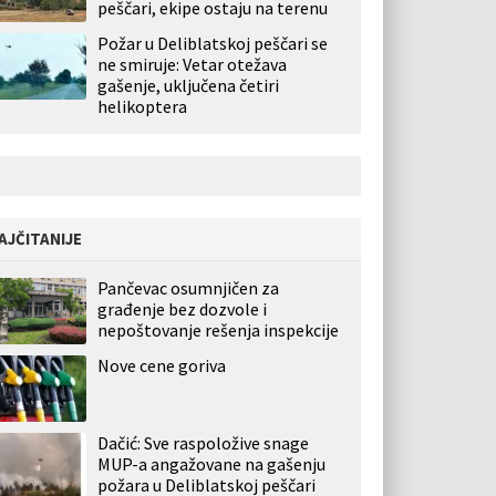
peščari, ekipe ostaju na terenu
Požar u Deliblatskoj peščari se
ne smiruje: Vetar otežava
gašenje, uključena četiri
helikoptera
AJČITANIJE
Pančevac osumnjičen za
građenje bez dozvole i
nepoštovanje rešenja inspekcije
Nove cene goriva
Dačić: Sve raspoložive snage
MUP-a angažovane na gašenju
požara u Deliblatskoj peščari