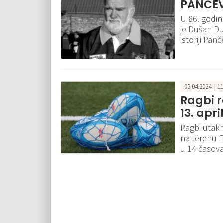
PANČEV
U 86. godin
je Dušan Du
istoriji Pan
05.04.2024. | 1
Ragbi r
13. apr
Ragbi utakm
na terenu F
u 14 časova