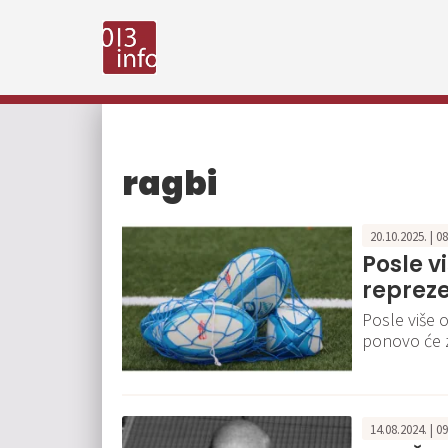
ragbi
20.10.2025. | 0
Posle v
repreze
Posle više 
ponovo će 
14.08.2024. | 0