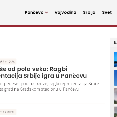
Pančevo
Vojvodina
Srbija
Svet
N
8:52 > 12:24
iše od pola veka: Ragbi
ntacija Srbije igra u Pančevu
od pedeset godina pauze, ragbi reprezentacija Srbije
zaigrati na Gradskom stadionu u Pančevu.
9:37 > 08:28