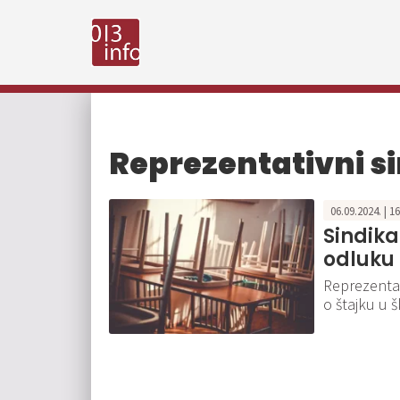
Reprezentativni s
06.09.2024. | 1
Sindika
odluku 
Reprezentat
o štajku u 