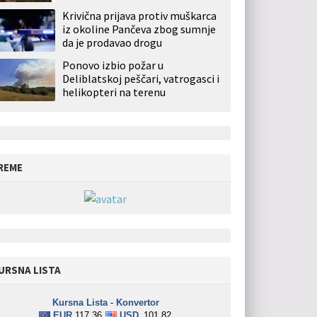
Krivična prijava protiv muškarca
iz okoline Pančeva zbog sumnje
da je prodavao drogu
Ponovo izbio požar u
Deliblatskoj peščari, vatrogasci i
helikopteri na terenu
REME
URSNA LISTA