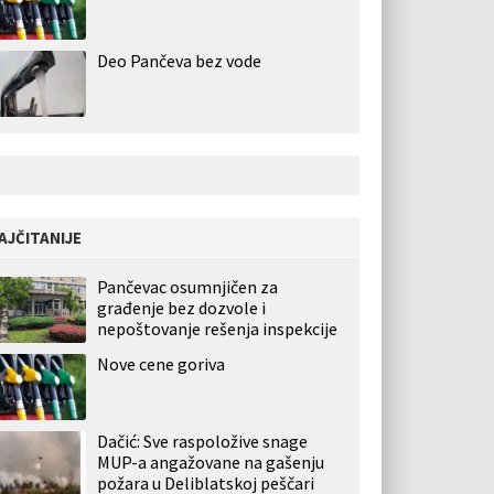
Deo Pančeva bez vode
AJČITANIJE
Pančevac osumnjičen za
građenje bez dozvole i
nepoštovanje rešenja inspekcije
Nove cene goriva
Dačić: Sve raspoložive snage
MUP-a angažovane na gašenju
požara u Deliblatskoj peščari