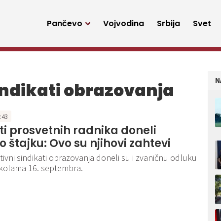
Pančevo
Vojvodina
Srbija
Svet
N
indikati obrazovanja
6:43
ti prosvetnih radnika doneli
o štajku: Ovo su njihovi zahtevi
ivni sindikati obrazovanja doneli su i zvaničnu odluku
školama 16. septembra.