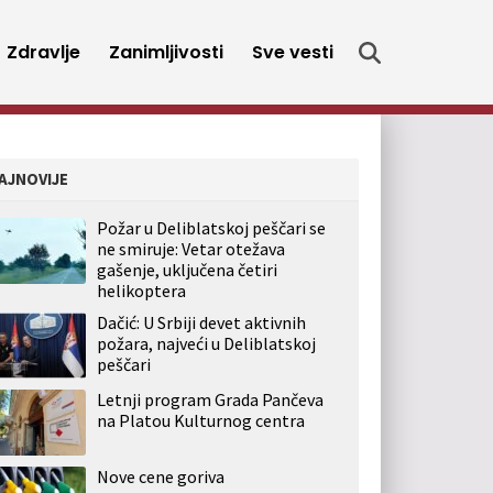
Zdravlje
Zanimljivosti
Sve vesti
AJNOVIJE
Požar u Deliblatskoj peščari se
ne smiruje: Vetar otežava
gašenje, uključena četiri
helikoptera
Dačić: U Srbiji devet aktivnih
požara, najveći u Deliblatskoj
peščari
Letnji program Grada Pančeva
na Platou Kulturnog centra
Nove cene goriva