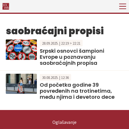
saobraćajni propisi
28.09.2025. | 22:19 > 22:21
Srpski osnovci šampioni
Evrope u poznavanju
saobraćajnih propisa
30.08.2025. | 12:36
Od početka godine 39
povređenih na trotinetima,
među njima i devetoro dece
Oglašavanje