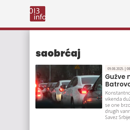
saobrćaj
09.08.2025. | 0
Gužve n
Batrovc
Konstantno
vikenda duž
se one brzo
drugih vanr
Savez Srbije