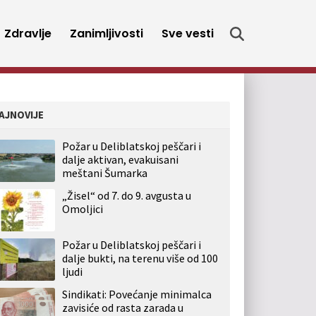
Zdravlje
Zanimljivosti
Sve vesti
AJNOVIJE
Požar u Deliblatskoj peščari i
dalje aktivan, evakuisani
meštani Šumarka
„Žisel“ od 7. do 9. avgusta u
Omoljici
Požar u Deliblatskoj peščari i
dalje bukti, na terenu više od 100
ljudi
Sindikati: Povećanje minimalca
zavisiće od rasta zarada u