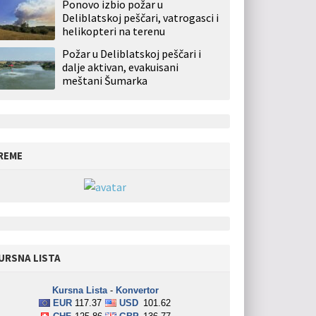
Ponovo izbio požar u
Deliblatskoj peščari, vatrogasci i
helikopteri na terenu
Požar u Deliblatskoj peščari i
dalje aktivan, evakuisani
meštani Šumarka
REME
URSNA LISTA