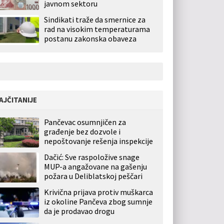
javnom sektoru
Sindikati traže da smernice za
rad na visokim temperaturama
postanu zakonska obaveza
AJČITANIJE
Pančevac osumnjičen za
građenje bez dozvole i
nepoštovanje rešenja inspekcije
Dačić: Sve raspoložive snage
MUP-a angažovane na gašenju
požara u Deliblatskoj peščari
Krivična prijava protiv muškarca
iz okoline Pančeva zbog sumnje
da je prodavao drogu