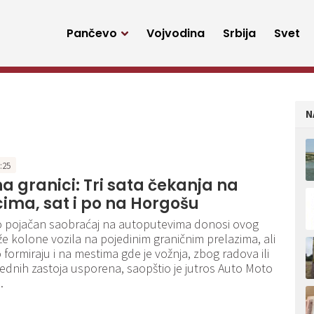
Pančevo
Vojvodina
Srbija
Svet
N
8:25
a granici: Tri sata čekanja na
ima, sat i po na Horgošu
 pojačan saobraćaj na autoputevima donosi ovog
e kolone vozila na pojedinim graničnim prelazima, ali
 formiraju i na mestima gde je vožnja, zbog radova ili
ednih zastoja usporena, saopštio je jutros Auto Moto
.