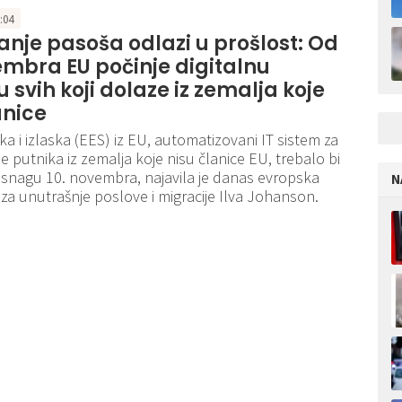
8:04
anje pasoša odlazi u prošlost: Od
embra EU počinje digitalnu
u svih koji dolaze iz zemalja koje
anice
ka i izlaska (EES) iz EU, automatizovani IT sistem za
e putnika iz zemalja koje nisu članice EU, trebalo bi
 snagu 10. novembra, najavila je danas evropska
N
a unutrašnje poslove i migracije Ilva Johanson.