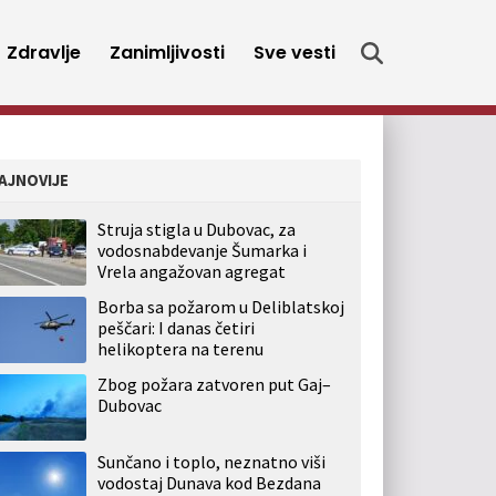
Zdravlje
Zanimljivosti
Sve vesti
AJNOVIJE
Struja stigla u Dubovac, za
vodosnabdevanje Šumarka i
Vrela angažovan agregat
Borba sa požarom u Deliblatskoj
peščari: I danas četiri
helikoptera na terenu
Zbog požara zatvoren put Gaj–
Dubovac
Sunčano i toplo, neznatno viši
vodostaj Dunava kod Bezdana