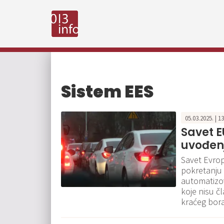
Sistem EES
05.03.2025. | 1
Savet 
uvođenj
Savet Evro
pokretanju 
automatizov
koje nisu č
kraćeg bor