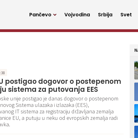
Pančevo
Vojvodina
Srbija
Svet
N
3:38
EU postigao dogovor o postepenom
u sistema za putovanja EES
pske unije postigao je danas dogovor o postepenom
novog Sistema ulazaka i izlazaka (EES),
anog IT sistema za registraciju državljana zemalja
lanice EU, a putuju u neku od evropskih zemalja radi
avka.