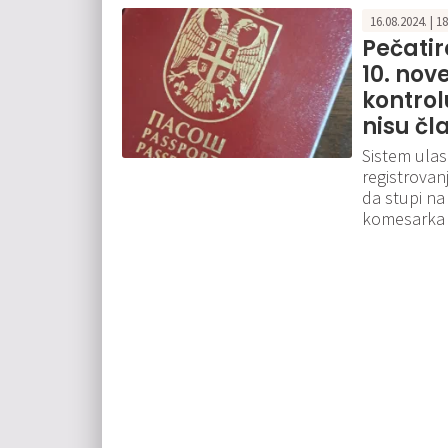
16.08.2024. | 1
Pečatir
10. nov
kontrol
nisu čl
Sistem ulas
registrovanj
da stupi na
komesarka z