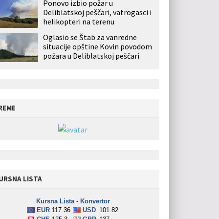
Ponovo izbio požar u
Deliblatskoj peščari, vatrogasci i
helikopteri na terenu
Oglasio se Štab za vanredne
situacije opštine Kovin povodom
požara u Deliblatskoj peščari
REME
URSNA LISTA