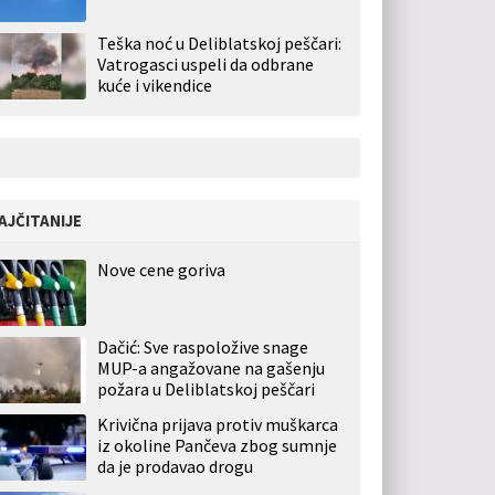
Teška noć u Deliblatskoj peščari:
Vatrogasci uspeli da odbrane
kuće i vikendice
AJČITANIJE
Nove cene goriva
Dačić: Sve raspoložive snage
MUP-a angažovane na gašenju
požara u Deliblatskoj peščari
Krivična prijava protiv muškarca
iz okoline Pančeva zbog sumnje
da je prodavao drogu