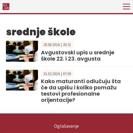
srednje škole
20.08.2024. | 20:31
Avgustovski upis u srednje
škole 22. i 23. avgusta
31.03.2024. | 07:09
Kako maturanti odlučuju šta
će da upišu i koliko pomažu
testovi profesionalne
orijentacije?
Oglašavanje