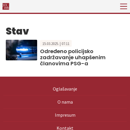
Stav
15.03.2025. | 07:11
Određeno policijsko
zadržavanje uhapšenim
članovima PSG-a
Oglašavanje
O nama
Impresum
Kontakt