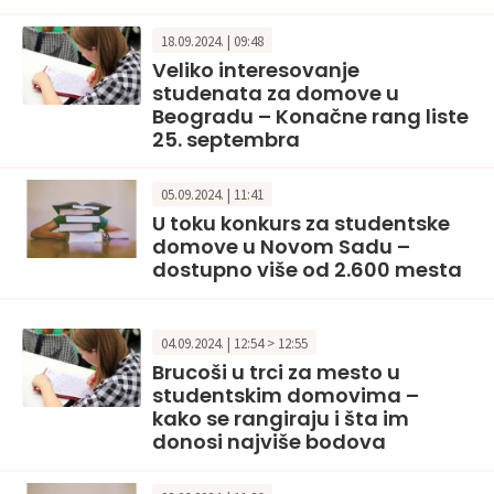
18.09.2024. | 09:48
Veliko interesovanje
studenata za domove u
Beogradu – Konačne rang liste
25. septembra
05.09.2024. | 11:41
U toku konkurs za studentske
domove u Novom Sadu –
dostupno više od 2.600 mesta
04.09.2024. | 12:54 > 12:55
Brucoši u trci za mesto u
studentskim domovima –
kako se rangiraju i šta im
donosi najviše bodova