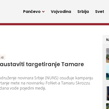
Pančevo
Vojvodina
Srbija
Svet
N
9:40
austaviti targetiranje Tamare
udruženje novinara Srbije (NUNS) osuđuje kampanju
crtanje mete na novinarku FoNet-a Tamaru Skrozzu
 dana vode pojedini mediji.