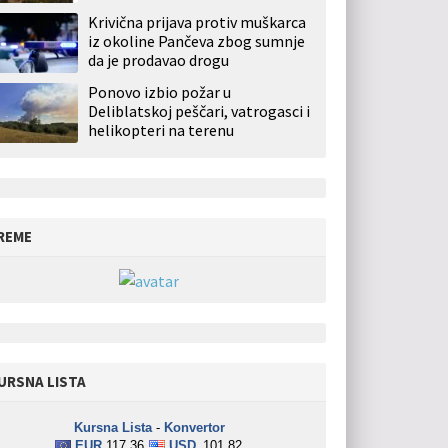
Krivična prijava protiv muškarca
iz okoline Pančeva zbog sumnje
da je prodavao drogu
Ponovo izbio požar u
Deliblatskoj peščari, vatrogasci i
helikopteri na terenu
REME
URSNA LISTA