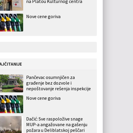
na Platou Kulturnog centra
Nove cene goriva
AJČITANIJE
Pančevac osumnjičen za
građenje bez dozvole i
nepoštovanje rešenja inspekcije
Nove cene goriva
Dačić: Sve raspoložive snage
MUP-a angažovane na gašenju
požara u Deliblatskoj peščari