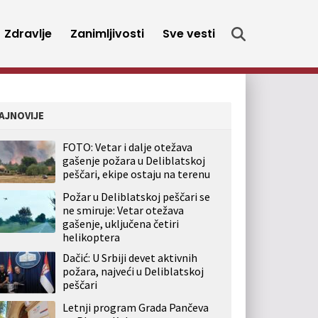
Zdravlje
Zanimljivosti
Sve vesti
AJNOVIJE
FOTO: Vetar i dalje otežava
gašenje požara u Deliblatskoj
peščari, ekipe ostaju na terenu
Požar u Deliblatskoj peščari se
ne smiruje: Vetar otežava
gašenje, uključena četiri
helikoptera
Dačić: U Srbiji devet aktivnih
požara, najveći u Deliblatskoj
peščari
Letnji program Grada Pančeva