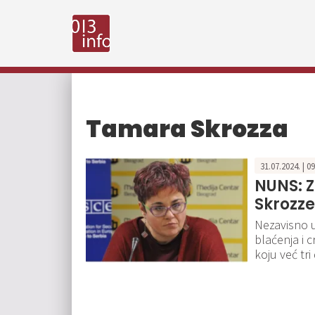
Tamara Skrozza
31.07.2024. | 0
NUNS: Z
Skrozze
Nezavisno 
blaćenja i 
koju već tri