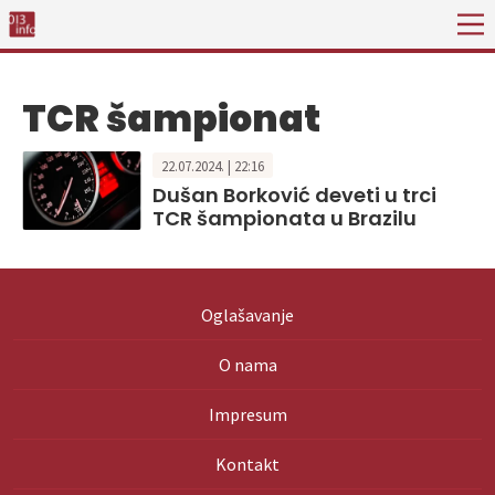
TCR šampionat
22.07.2024. | 22:16
Dušan Borković deveti u trci
TCR šampionata u Brazilu
Oglašavanje
O nama
Impresum
Kontakt