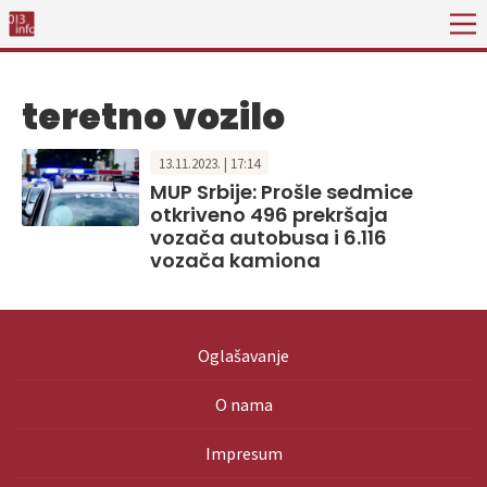
teretno vozilo
13.11.2023. | 17:14
MUP Srbije: Prošle sedmice
otkriveno 496 prekršaja
vozača autobusa i 6.116
vozača kamiona
Oglašavanje
O nama
Impresum