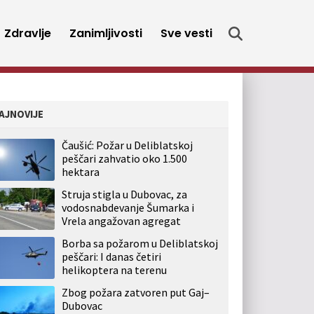
Zdravlje
Zanimljivosti
Sve vesti
AJNOVIJE
Čaušić: Požar u Deliblatskoj
peščari zahvatio oko 1.500
hektara
Struja stigla u Dubovac, za
vodosnabdevanje Šumarka i
Vrela angažovan agregat
Borba sa požarom u Deliblatskoj
peščari: I danas četiri
helikoptera na terenu
Zbog požara zatvoren put Gaj–
Dubovac