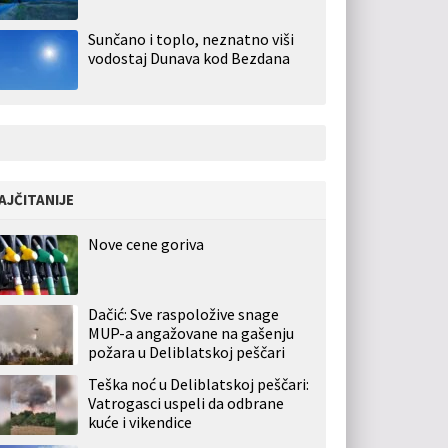
Sunčano i toplo, neznatno viši
vodostaj Dunava kod Bezdana
AJČITANIJE
Nove cene goriva
Dačić: Sve raspoložive snage
MUP-a angažovane na gašenju
požara u Deliblatskoj peščari
Teška noć u Deliblatskoj peščari:
Vatrogasci uspeli da odbrane
kuće i vikendice