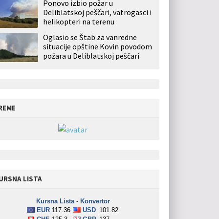
Ponovo izbio požar u
Deliblatskoj peščari, vatrogasci i
helikopteri na terenu
Oglasio se Štab za vanredne
situacije opštine Kovin povodom
požara u Deliblatskoj peščari
REME
URSNA LISTA