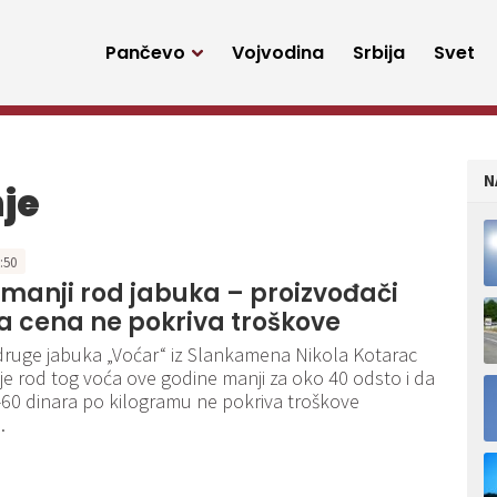
Pančevo
Vojvodina
Srbija
Svet
N
je
9:50
manji rod jabuka – proizvođači
da cena ne pokriva troškove
druge jabuka „Voćar“ iz Slankamena Nikola Kotarac
 je rod tog voća ove godine manji za oko 40 odsto i da
60 dinara po kilogramu ne pokriva troškove
.