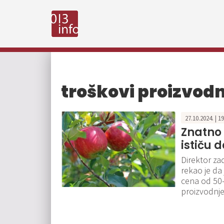
troškovi proizvodn
27.10.2024. | 1
Znatno 
ističu 
Direktor za
rekao je da
cena od 50-
proizvodnje