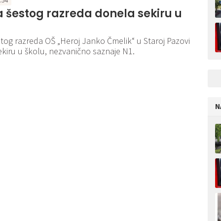
7:54
 šestog razreda donela sekiru u
tog razreda OŠ „Heroj Janko Čmelik“ u Staroj Pazovi
ekiru u školu, nezvanično saznaje N1.
N