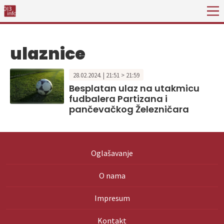
ulaznice
28.02.2024. | 21:51 > 21:59
Besplatan ulaz na utakmicu
fudbalera Partizana i
pančevačkog Železničara
Oglašavanje
O nama
Impresum
Kontakt