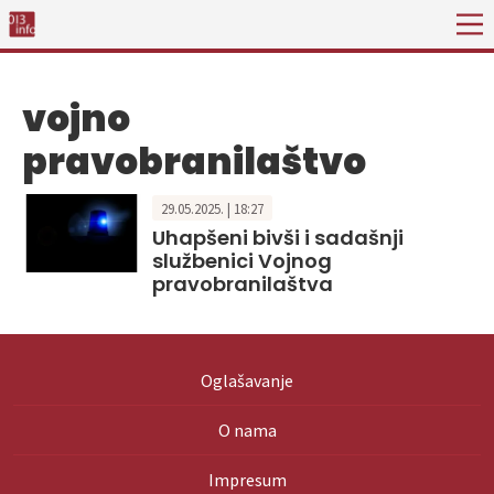
vojno
pravobranilaštvo
29.05.2025. | 18:27
Uhapšeni bivši i sadašnji
službenici Vojnog
pravobranilaštva
Oglašavanje
O nama
Impresum