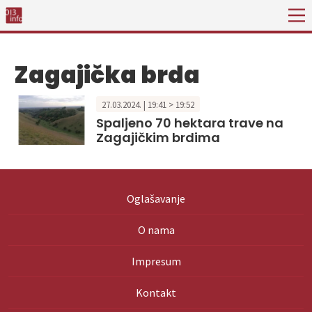
Zagajička brda
27.03.2024. | 19:41 > 19:52
Spaljeno 70 hektara trave na
Zagajičkim brdima
Oglašavanje
O nama
Impresum
Kontakt