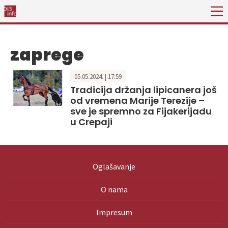
zaprege
05.05.2024. | 17:59
Tradicija držanja lipicanera još
od vremena Marije Terezije –
sve je spremno za Fijakerijadu
u Crepaji
Oglašavanje
O nama
Impresum