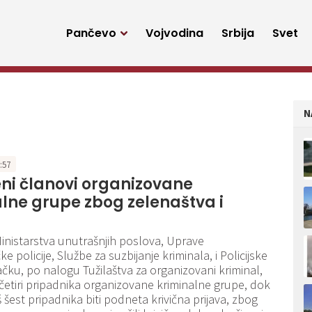
Pančevo
Vojvodina
Srbija
Svet
N
0:57
ni članovi organizovane
lne grupe zbog zelenaštva i
Ministarstva unutrašnjih poslova, Uprave
čke policije, Službe za suzbijanje kriminala, i Policijske
čku, po nalogu Tužilaštva za organizovani kriminal,
 četiri pripadnika organizovane kriminalne grupe, dok
š šest pripadnika biti podneta krivična prijava, zbog