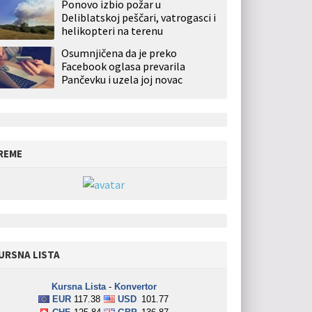
Ponovo izbio požar u
Deliblatskoj peščari, vatrogasci i
helikopteri na terenu
Osumnjičena da je preko
Facebook oglasa prevarila
Pančevku i uzela joj novac
REME
URSNA LISTA