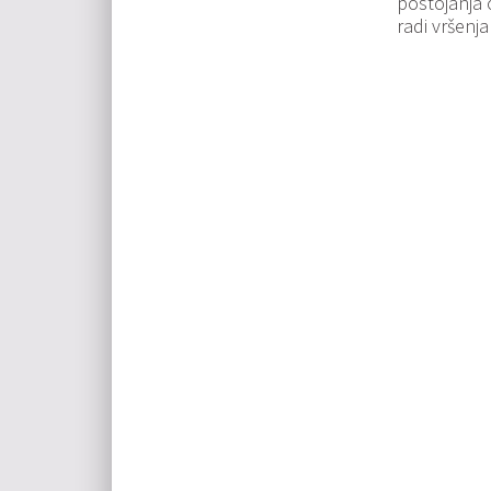
postojanja 
radi vršenja