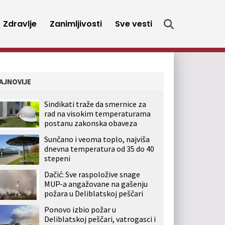
Zdravlje
Zanimljivosti
Sve vesti
AJNOVIJE
Sindikati traže da smernice za
rad na visokim temperaturama
postanu zakonska obaveza
Sunčano i veoma toplo, najviša
dnevna temperatura od 35 do 40
stepeni
Dačić: Sve raspoložive snage
MUP-a angažovane na gašenju
požara u Deliblatskoj peščari
Ponovo izbio požar u
Deliblatskoj peščari, vatrogasci i