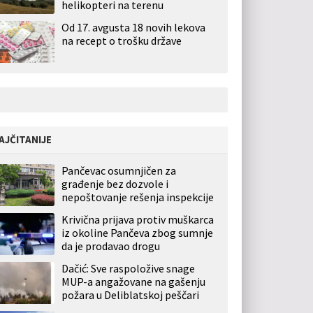
helikopteri na terenu
Od 17. avgusta 18 novih lekova
na recept o trošku države
AJČITANIJE
Pančevac osumnjičen za
građenje bez dozvole i
nepoštovanje rešenja inspekcije
Krivična prijava protiv muškarca
iz okoline Pančeva zbog sumnje
da je prodavao drogu
Dačić: Sve raspoložive snage
MUP-a angažovane na gašenju
požara u Deliblatskoj peščari