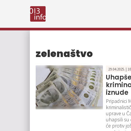
zelenaštvo
29.04.2025. | 1
Uhapše
krimina
iznude
Pripadnici 
kriminalisti
uprave u Ča
uhapsili su
će protiv jo