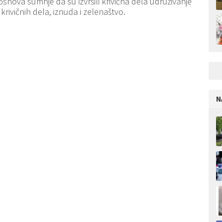
osnova sumnje da su izvršili krivična dela udruživanje
 krivičnih dela, iznuda i zelenaštvo.
N