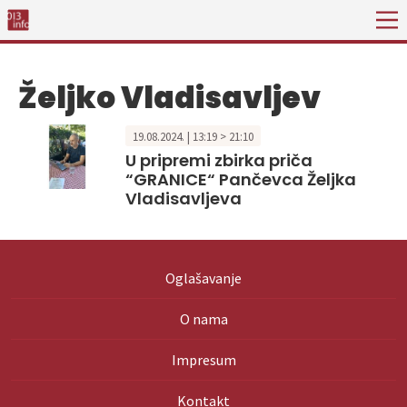
Željko Vladisavljev
19.08.2024. | 13:19 > 21:10
U pripremi zbirka priča
“GRANICE“ Pančevca Željka
Vladisavljeva
Oglašavanje
O nama
Impresum
Kontakt