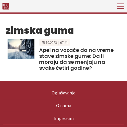
zimska guma
25.10.2023. | 07:41
Apel na vozače da na vreme
stave zimske gume: Da li
moraju da se menjaju na
svake četiri godine?
Oglašavanje
O nama
Impresum