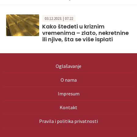
03.12.2023. | 07:22
Kako štedeti u kriznim
vremenima – zlato, nekretnine
ili njive, šta se više isplati
Oglašavanje
O nama
Impresum
Kontakt
Pravila i politika privatnosti