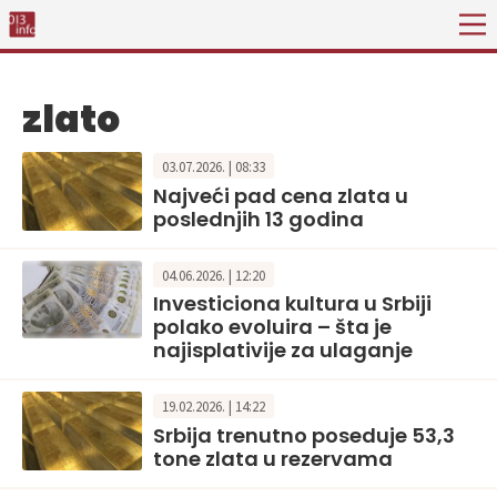
zlato
03.07.2026. | 08:33
Najveći pad cena zlata u
poslednjih 13 godina
04.06.2026. | 12:20
Investiciona kultura u Srbiji
polako evoluira – šta je
najisplativije za ulaganje
19.02.2026. | 14:22
Srbija trenutno poseduje 53,3
tone zlata u rezervama