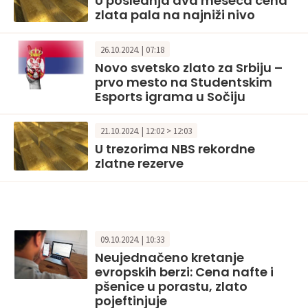
U poslednja dva meseca cena
zlata pala na najniži nivo
26.10.2024. | 07:18
Novo svetsko zlato za Srbiju –
prvo mesto na Studentskim
Esports igrama u Sočiju
21.10.2024. | 12:02 > 12:03
U trezorima NBS rekordne
zlatne rezerve
09.10.2024. | 10:33
Neujednačeno kretanje
evropskih berzi: Cena nafte i
pšenice u porastu, zlato
pojeftinjuje