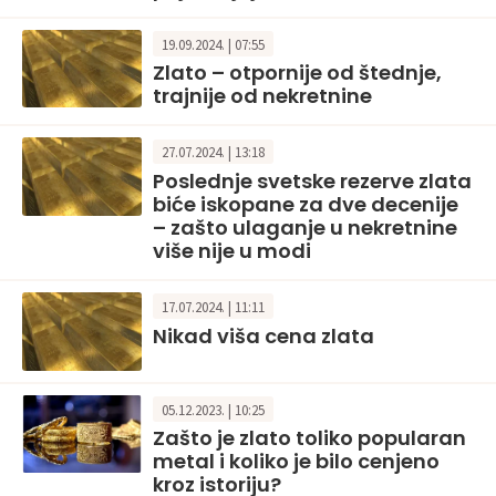
19.09.2024. | 07:55
Zlato – otpornije od štednje,
trajnije od nekretnine
27.07.2024. | 13:18
Poslednje svetske rezerve zlata
biće iskopane za dve decenije
– zašto ulaganje u nekretnine
više nije u modi
17.07.2024. | 11:11
Nikad viša cena zlata
05.12.2023. | 10:25
Zašto je zlato toliko popularan
metal i koliko je bilo cenjeno
kroz istoriju?