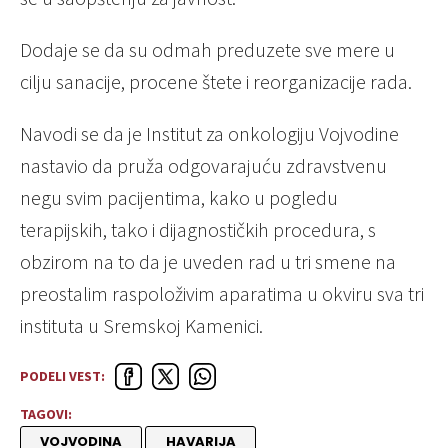
Dodaje se da su odmah preduzete sve mere u
cilju sanacije, procene štete i reorganizacije rada.
Navodi se da je Institut za onkologiju Vojvodine
nastavio da pruža odgovarajuću zdravstvenu
negu svim pacijentima, kako u pogledu
terapijskih, tako i dijagnostičkih procedura, s
obzirom na to da je uveden rad u tri smene na
preostalim raspoloživim aparatima u okviru sva tri
instituta u Sremskoj Kamenici.
PODELI VEST:
TAGOVI:
VOJVODINA
HAVARIJA