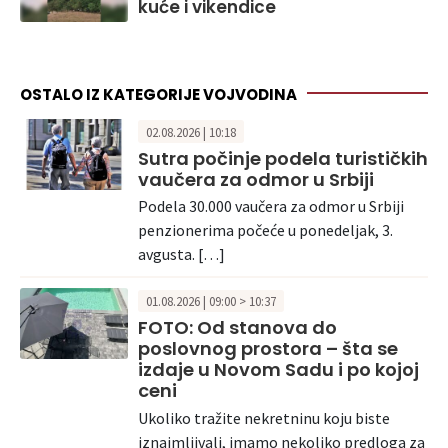
kuće i vikendice
OSTALO IZ KATEGORIJE VOJVODINA
02.08.2026 | 10:18
Sutra počinje podela turističkih
vaučera za odmor u Srbiji
Podela 30.000 vaučera za odmor u Srbiji
penzionerima počeće u ponedeljak, 3.
avgusta. […]
01.08.2026 | 09:00 > 10:37
FOTO: Od stanova do
poslovnog prostora – šta se
izdaje u Novom Sadu i po kojoj
ceni
Ukoliko tražite nekretninu koju biste
iznajmljivali, imamo nekoliko predloga za