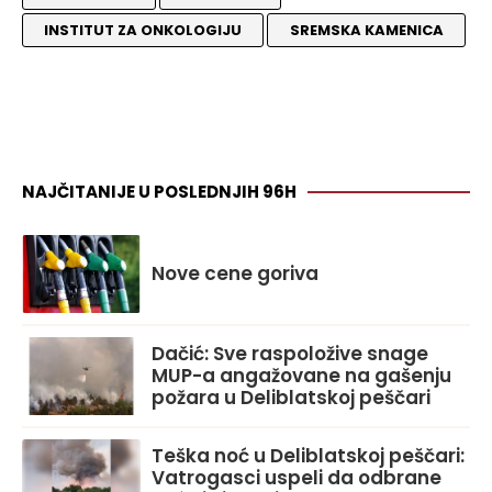
INSTITUT ZA ONKOLOGIJU
SREMSKA KAMENICA
NAJČITANIJE U POSLEDNJIH 96H
Nove cene goriva
Dačić: Sve raspoložive snage
MUP-a angažovane na gašenju
požara u Deliblatskoj peščari
Teška noć u Deliblatskoj peščari:
Vatrogasci uspeli da odbrane