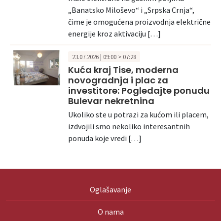
„Banatsko Miloševo“ i „Srpska Crnja“,
čime je omogućena proizvodnja električne
energije kroz aktivaciju […]
23.07.2026 | 09:00 > 07:28
Kuća kraj Tise, moderna
novogradnja i plac za
investitore: Pogledajte ponudu
Bulevar nekretnina
Ukoliko ste u potrazi za kućom ili placem,
izdvojili smo nekoliko interesantnih
ponuda koje vredi […]
Oglašavanje
O nama