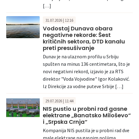
[…]
31.07.2026 | 12:16
Vodostaj Dunava obara
negativne rekorde: Šest
kritičnih sektora, DTD kanalu
preti presušivanje
Dunav je na ulaznom profilu u Srbiju
spušten na minus 136 centimetara, što je
novi negativni rekord, izjavio je za RTS
direktor "Voda Vojvodine" Igor Kolaković.
Iz Direkcije za vodne puteve Srbije […]
29.07.2026 | 11:44
NIS pustio u probni rad gasne
elektrane „Banatsko Miloševo“
i „Srpska Crnja“
Kompanija NIS pustila je u probni rad dve
male elektrane na gasnim poljima