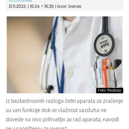
VOJVODINA
21.11.2023. | 16:24 > 16:26
| Izvor:
Danas
Foto: Pixabay
Iz bezbednosnih razloga četiri aparata za zračenje
su van funkcije dok se vlažnost vazduha ne
dovede na nivo prihvatljiv za rad aparata, navodi
se u saopštenju za javnost.