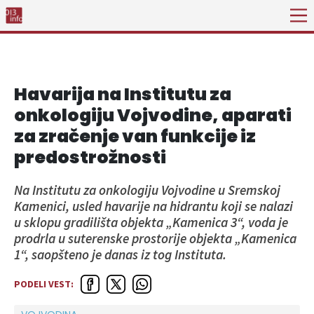
Havarija na Institutu za
onkologiju Vojvodine, aparati
za zračenje van funkcije iz
predostrožnosti
Na Institutu za onkologiju Vojvodine u Sremskoj
Kamenici, usled havarije na hidrantu koji se nalazi
u sklopu gradilišta objekta „Kamenica 3“, voda je
prodrla u suterenske prostorije objekta „Kamenica
1“, saopšteno je danas iz tog Instituta.
PODELI VEST: