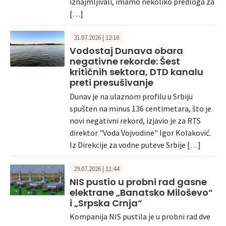
iznajmljivali, imamo nekoliko predloga za
[…]
31.07.2026 | 12:16
Vodostaj Dunava obara
negativne rekorde: Šest
kritičnih sektora, DTD kanalu
preti presušivanje
Dunav je na ulaznom profilu u Srbiju
spušten na minus 136 centimetara, što je
novi negativni rekord, izjavio je za RTS
direktor "Voda Vojvodine" Igor Kolaković.
Iz Direkcije za vodne puteve Srbije […]
29.07.2026 | 11:44
NIS pustio u probni rad gasne
elektrane „Banatsko Miloševo“
i „Srpska Crnja“
Kompanija NIS pustila je u probni rad dve