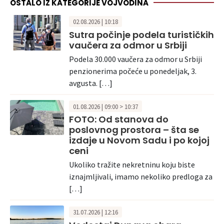
OSTALO IZ KATEGORIJE VOJVODINA
02.08.2026 | 10:18
Sutra počinje podela turističkih
vaučera za odmor u Srbiji
Podela 30.000 vaučera za odmor u Srbiji
penzionerima počeće u ponedeljak, 3.
avgusta. […]
01.08.2026 | 09:00 > 10:37
FOTO: Od stanova do
poslovnog prostora – šta se
izdaje u Novom Sadu i po kojoj
ceni
Ukoliko tražite nekretninu koju biste
iznajmljivali, imamo nekoliko predloga za
[…]
31.07.2026 | 12:16