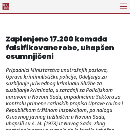
Zaplenjeno 17.200 komada
falsifikovane robe, uhapšen
osumnjičeni
Pripadnici Ministarstva unutrašnjih poslova,
Uprave kriminalističke policije, Odeljenja za
suzbijanje privrednog kriminala Službe za
suzbijanje kriminala, u saradnji sa Policijskom
upravom u Novom Sadu, pripadnicima Sektora za
kontrolu primene carinskih propisa Uprave carina i
Republičkom tržišnom inspekcijom, po nalogu
Osnovnog javnog tužilaštva u Novom Sadu,
uhapsili su A. M. (1973) iz Novog Sada, zbog