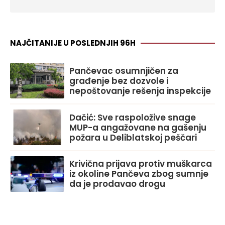
NAJČITANIJE U POSLEDNJIH 96H
Pančevac osumnjičen za
građenje bez dozvole i
nepoštovanje rešenja inspekcije
Dačić: Sve raspoložive snage
MUP-a angažovane na gašenju
požara u Deliblatskoj peščari
Krivična prijava protiv muškarca
iz okoline Pančeva zbog sumnje
da je prodavao drogu