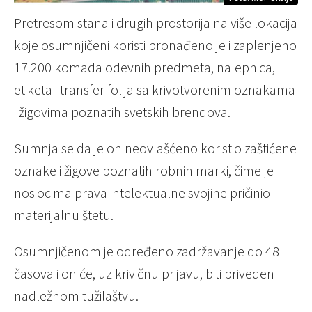
Pretresom stana i drugih prostorija na više lokacija
koje osumnjičeni koristi pronađeno je i zaplenjeno
17.200 komada odevnih predmeta, nalepnica,
etiketa i transfer folija sa krivotvorenim oznakama
i žigovima poznatih svetskih brendova.
Sumnja se da je on neovlašćeno koristio zaštićene
oznake i žigove poznatih robnih marki, čime je
nosiocima prava intelektualne svojine pričinio
materijalnu štetu.
Osumnjičenom je određeno zadržavanje do 48
časova i on će, uz krivičnu prijavu, biti priveden
nadležnom tužilaštvu.