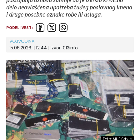
postojanja osnova sumnje da je izvršio krivično
delo neovlašćena upotreba tuđeg poslovnog imena
i druge posebne oznake robe ili usluga.
PODELI VEST:
VOJVODINA
15.06.2026. | 12:44 | Izvor:
013info
Foto: MUP Srbije