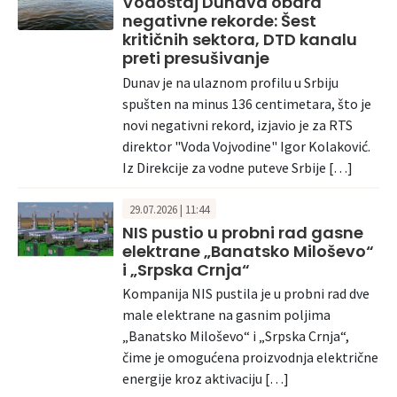
Vodostaj Dunava obara
negativne rekorde: Šest
kritičnih sektora, DTD kanalu
preti presušivanje
Dunav je na ulaznom profilu u Srbiju
spušten na minus 136 centimetara, što je
novi negativni rekord, izjavio je za RTS
direktor "Voda Vojvodine" Igor Kolaković.
Iz Direkcije za vodne puteve Srbije […]
29.07.2026 | 11:44
NIS pustio u probni rad gasne
elektrane „Banatsko Miloševo“
i „Srpska Crnja“
Kompanija NIS pustila je u probni rad dve
male elektrane na gasnim poljima
„Banatsko Miloševo“ i „Srpska Crnja“,
čime je omogućena proizvodnja električne
energije kroz aktivaciju […]