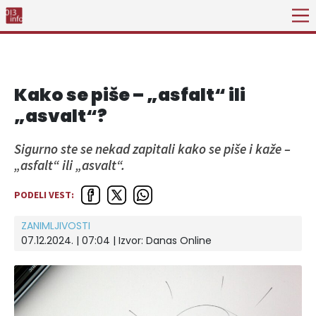
Kako se piše – „asfalt“ ili
„asvalt“?
Sigurno ste se nekad zapitali kako se piše i kaže –
„asfalt“ ili „asvalt“.
PODELI VEST:
ZANIMLJIVOSTI
07.12.2024. | 07:04
| Izvor:
Danas Online