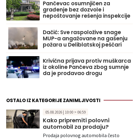
Pančevac osumnjičen za
građenje bez dozvole i
nepoštovanje rešenja inspekcije
Dačić: Sve raspoložive snage
MUP-a angažovane na gašenju
požara u Deliblatskoj peščari
Krivična prijava protiv muškarca
iz okoline Pančeva zbog sumnje
da je prodavao drogu
OSTALO IZ KATEGORIJE ZANIMLJIVOSTI
05.08.2026 | 10:00 > 06:59
Kako pripremiti polovni
automobil za prodaju?
Prodaja polovnog automobila često