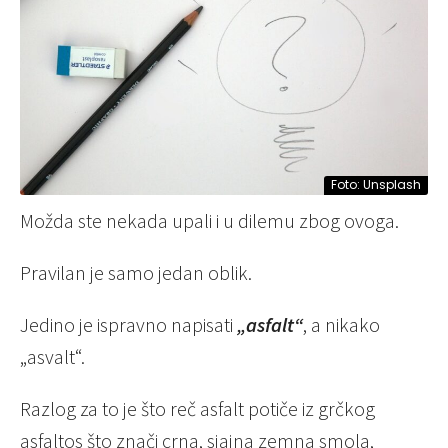
Foto: Unsplash
Možda ste nekada upali i u dilemu zbog ovoga.
Pravilan je samo jedan oblik.
Jedino je ispravno napisati
„asfalt“
, a nikako
„asvalt“.
Razlog za to je što reč asfalt potiče iz grčkog
asfaltos što znači crna, sjajna zemna smola,