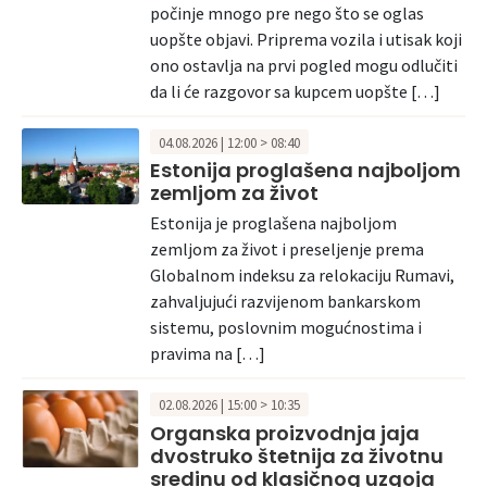
počinje mnogo pre nego što se oglas
uopšte objavi. Priprema vozila i utisak koji
ono ostavlja na prvi pogled mogu odlučiti
da li će razgovor sa kupcem uopšte […]
04.08.2026 | 12:00 > 08:40
Estonija proglašena najboljom
zemljom za život
Estonija je proglašena najboljom
zemljom za život i preseljenje prema
Globalnom indeksu za relokaciju Rumavi,
zahvaljujući razvijenom bankarskom
sistemu, poslovnim mogućnostima i
pravima na […]
02.08.2026 | 15:00 > 10:35
Organska proizvodnja jaja
dvostruko štetnija za životnu
sredinu od klasičnog uzgoja