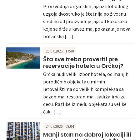
Proizvodnja organskih jaja iz slobodnog
uzgoja dvostruko je štetnija po životnu
sredinu od proizvodnje jaja od kokošaka
koje se drže u kavezima, pokazala je nova
britanska […]
26.07.2026 | 17:40
Šta sve treba proveriti pre
rezervacije hotela u Grčkoj?
Grčka nudi veliki izbor hotela, od manjih
porodičnih objekata u mirnim
letovalištima do velikih kompleksa sa
bazenima, restoranima i sadržajima za
decu. Razlike između objekata su velike
čak i […]
24.07.2026 | 08:04
Manji stan na dobroj lokaciji ili