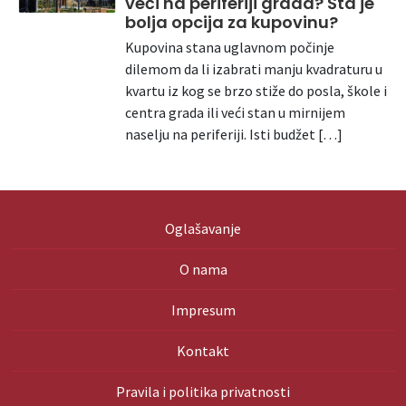
veći na periferiji grada? Šta je
bolja opcija za kupovinu?
Kupovina stana uglavnom počinje
dilemom da li izabrati manju kvadraturu u
kvartu iz kog se brzo stiže do posla, škole i
centra grada ili veći stan u mirnijem
naselju na periferiji. Isti budžet […]
Oglašavanje
O nama
Impresum
Kontakt
Pravila i politika privatnosti