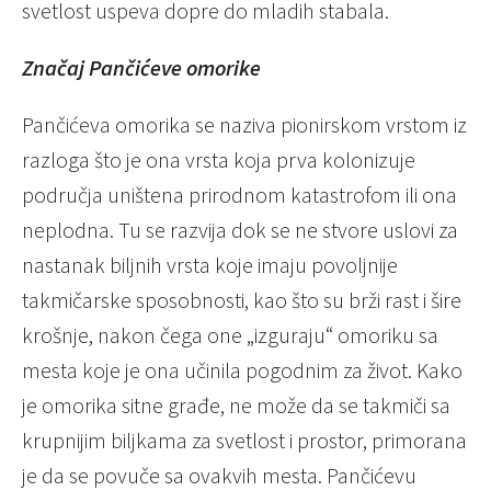
svetlost uspeva dopre do mladih stabala.
Značaj Pančićeve omorike
Pančićeva omorika se naziva pionirskom vrstom iz
razloga što je ona vrsta koja prva kolonizuje
područja uništena prirodnom katastrofom ili ona
neplodna. Tu se razvija dok se ne stvore uslovi za
nastanak biljnih vrsta koje imaju povoljnije
takmičarske sposobnosti, kao što su brži rast i šire
krošnje, nakon čega one „izguraju“ omoriku sa
mesta koje je ona učinila pogodnim za život. Kako
je omorika sitne građe, ne može da se takmiči sa
krupnijim biljkama za svetlost i prostor, primorana
je da se povuče sa ovakvih mesta. Pančićevu