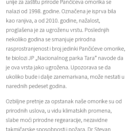
unije za zaštitu prirode Pančićeva omorika se
nalazi od 1998. godine. Označena je isprva bila
kao ranjiva, a od 2010. godine, nažalost,
proglašena je za ugroženu vrstu. Poslednjih
nekoliko godina se smanjuje prirodna
rasprostranjenost i broj jedinki Pančićeve omorike,
te biolozi JP „Nacionalnog parka Tara” navode da
je ova vrsta jako ugrožena. Upozorava se da
ukoliko bude i dalje zanemarivana, može nestati u
narednih pedeset godina.
Ozbiljne pretnje za opstanak naše omorike su od
prirodnih uslova, u vidu klimatskih promena,
slabe moći prirodne regearacije, nezavidne
takmičarske sposobnosti i požara. Dr Stevan