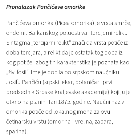
Pronalazak Pančićeve omorike
Pančićeva omorika (Picea omorika) je vrsta smrče,
endemit Balkanskog poluostrva i tercijerni relikt.
Sintagma „tercijarni relikt“ znači da vrsta potiče iz
doba tercijara, a relikt da je ostatak tog doba iz
kog potiče i zbog tih karakteristika je poznata kao
„živi fosil“. Ime je dobila po srpskom naučniku
Josifu Pančiću (srpski lekar, botaničar i prvi
predsednik Srpske kraljevske akademije) koji ju je
otkrio na planini Tari 1875. godine. Naučni naziv
omorika potiče od lokalnog imena za ovu
četinarsku vrstu (omorina –vrelina, zapara,
sparina).