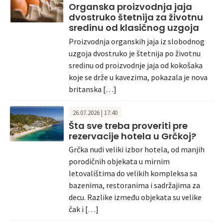
Organska proizvodnja jaja
dvostruko štetnija za životnu
sredinu od klasičnog uzgoja
Proizvodnja organskih jaja iz slobodnog
uzgoja dvostruko je štetnija po životnu
sredinu od proizvodnje jaja od kokošaka
koje se drže u kavezima, pokazala je nova
britanska […]
26.07.2026 | 17:40
Šta sve treba proveriti pre
rezervacije hotela u Grčkoj?
Grčka nudi veliki izbor hotela, od manjih
porodičnih objekata u mirnim
letovalištima do velikih kompleksa sa
bazenima, restoranima i sadržajima za
decu. Razlike između objekata su velike
čak i […]