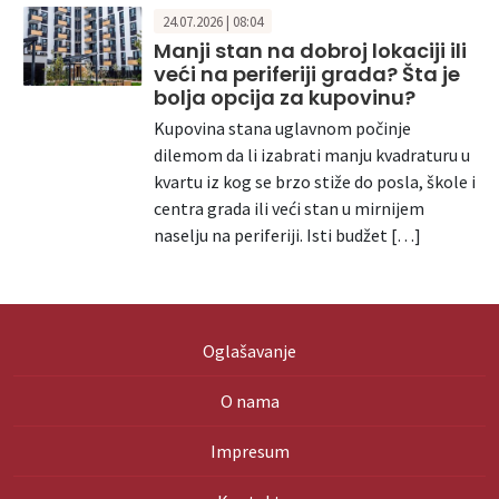
24.07.2026 | 08:04
Manji stan na dobroj lokaciji ili
veći na periferiji grada? Šta je
bolja opcija za kupovinu?
Kupovina stana uglavnom počinje
dilemom da li izabrati manju kvadraturu u
kvartu iz kog se brzo stiže do posla, škole i
centra grada ili veći stan u mirnijem
naselju na periferiji. Isti budžet […]
Oglašavanje
O nama
Impresum