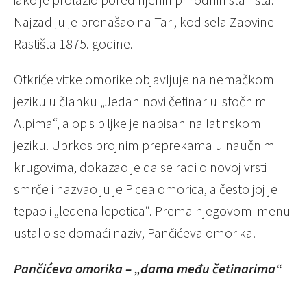
Najzad ju je pronašao na Tari, kod sela Zaovine i
Rastišta 1875. godine.
Otkriće vitke omorike objavljuje na nemačkom
jeziku u članku „Jedan novi četinar u istočnim
Alpima“, a opis biljke je napisan na latinskom
jeziku. Uprkos brojnim preprekama u naučnim
krugovima, dokazao je da se radi o novoj vrsti
smrče i nazvao ju je Picea omorica, a često joj je
tepao i „ledena lepotica“. Prema njegovom imenu
ustalio se domaći naziv, Pančićeva omorika.
Pančićeva omorika – „dama među četinarima“