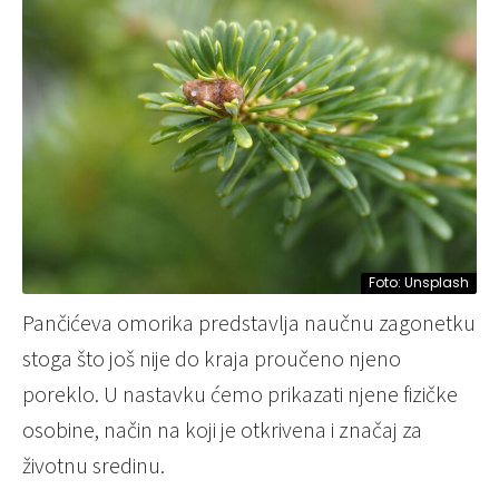
Foto: Unsplash
Pančićeva omorika predstavlja naučnu zagonetku
stoga što još nije do kraja proučeno njeno
poreklo. U nastavku ćemo prikazati njene fizičke
osobine, način na koji je otkrivena i značaj za
životnu sredinu.