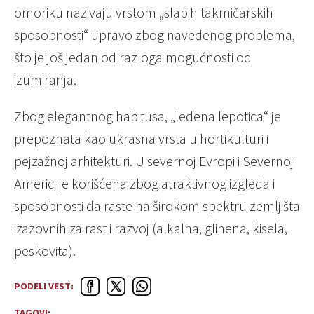
omoriku nazivaju vrstom „slabih takmičarskih
sposobnosti“ upravo zbog navedenog problema,
što je još jedan od razloga mogućnosti od
izumiranja.
Zbog elegantnog habitusa, „ledena lepotica“ je
prepoznata kao ukrasna vrsta u hortikulturi i
pejzažnoj arhitekturi. U severnoj Evropi i Severnoj
Americi je korišćena zbog atraktivnog izgleda i
sposobnosti da raste na širokom spektru zemljišta
izazovnih za rast i razvoj (alkalna, glinena, kisela,
peskovita).
PODELI VEST:
TAGOVI: