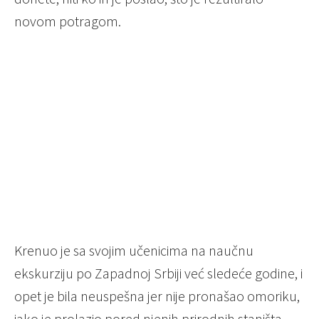
novom potragom.
Krenuo je sa svojim učenicima na naučnu
ekskurziju po Zapadnoj Srbiji već sledeće godine, i
opet je bila neuspešna jer nije pronašao omoriku,
iako je prolazio pored njenih prirodnih staništa.