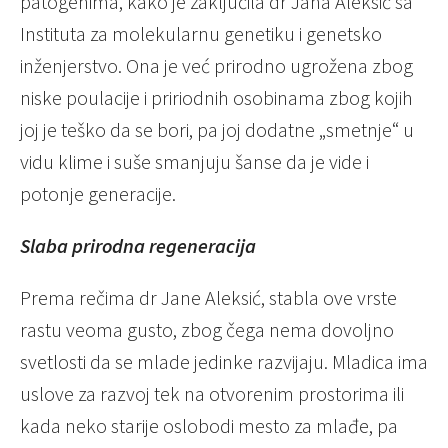
patogenima, kako je zaključila dr Jana Aleksić sa
Instituta za molekularnu genetiku i genetsko
inženjerstvo. Ona je već prirodno ugrožena zbog
niske poulacije i pririodnih osobinama zbog kojih
joj je teško da se bori, pa joj dodatne „smetnje“ u
vidu klime i suše smanjuju šanse da je vide i
potonje generacije.
Slaba prirodna regeneracija
Prema rečima dr Jane Aleksić, stabla ove vrste
rastu veoma gusto, zbog čega nema dovoljno
svetlosti da se mlade jedinke razvijaju. Mladica ima
uslove za razvoj tek na otvorenim prostorima ili
kada neko starije oslobodi mesto za mlađe, pa