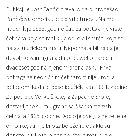
Put koji je Josif Pančić prevalio da bi pronašao
Pančićevu omoriku je bio vrlo trnovit. Naime,
naučnik je 1855. godine čuo za postojanje vrste
četinara koja se razlikuje od jele i smrče, koja se
nalazi u užičkom kraju. Nepoznata biljka ga je
dovoljno zaintrigirala da bi posvetio narednih
dvadeset godina njenom pronalasku. Prva
potraga za neobičnim četinarom nije urodila
polodom, kada je posetio užički kraj 1861. godine.
Za potrebe Velike škole, iz Zapadne Srbije,
dostavljene su mu grane sa šišarkama svih
četinara 1865. godine. Dobio je dve grane željene
omorike, ali nije bilo zabeleženo odakle su
donete, niti ko ih je poslao, što je rezultiralo