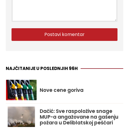
NAJČITANIJE U POSLEDNJIH 96H
Nove cene goriva
Dačić: Sve raspoložive snage
MUP-a angažovane na gašenju
požara u Deliblatskoj peščari