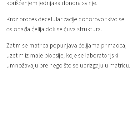
korišćenjem jednjaka donora svinje.
Kroz proces decelularizacije donorovo tkivo se
oslobađa ćelija dok se čuva struktura.
Zatim se matrica popunjava ćelijama primaoca,
uzetim iz male biopsije, koje se laboratorijski
umnožavaju pre nego što se ubrizgaju u matricu.