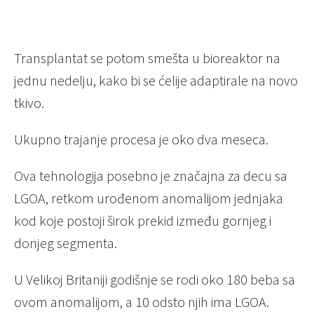
Transplantat se potom smešta u bioreaktor na
jednu nedelju, kako bi se ćelije adaptirale na novo
tkivo.
Ukupno trajanje procesa je oko dva meseca.
Ova tehnologija posebno je značajna za decu sa
LGOA, retkom urođenom anomalijom jednjaka
kod koje postoji širok prekid između gornjeg i
donjeg segmenta.
U Velikoj Britaniji godišnje se rodi oko 180 beba sa
ovom anomalijom, a 10 odsto njih ima LGOA.