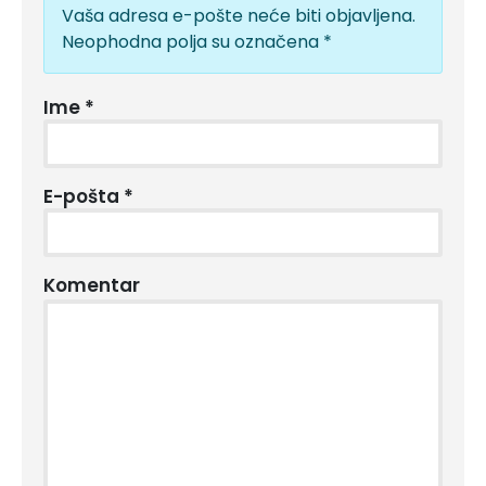
Vaša adresa e-pošte neće biti objavljena.
Neophodna polja su označena
*
Ime
*
E-pošta
*
Komentar