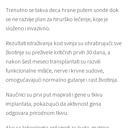
Trenutno se takva deca hrane putem sonde dok
se ne razvije plan za hirurško lečenje, koje je
složeno i invazivno.
Rezultati istraživanja kod svinja su ohrabrujući: sve
životinje su preživele kritičnih prvih 30 dana, a
nakon šest meseci transplantati su razvili
funkcionalne mišiće, nerve i krvne sudove,
omogućavajući normalno gutanje i rast životinja.
Naučnici su prvi put mapirali i gene u tkivu
implantata, pokazujući da aktivnost gena
odgovara prirodnom tkivu.
Ako se tehnologija prilagodi za ljude, matrice