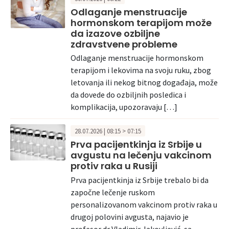
Odlaganje menstruacije
hormonskom terapijom može
da izazove ozbiljne
zdravstvene probleme
Odlaganje menstruacije hormonskom
terapijom i lekovima na svoju ruku, zbog
letovanja ili nekog bitnog događaja, može
da dovede do ozbiljnih posledica i
komplikacija, upozoravaju […]
28.07.2026 | 08:15 > 07:15
Prva pacijentkinja iz Srbije u
avgustu na lečenju vakcinom
protiv raka u Rusiji
Prva pacijentkinja iz Srbije trebalo bi da
započne lečenje ruskom
personalizovanom vakcinom protiv raka u
drugoj polovini avgusta, najavio je