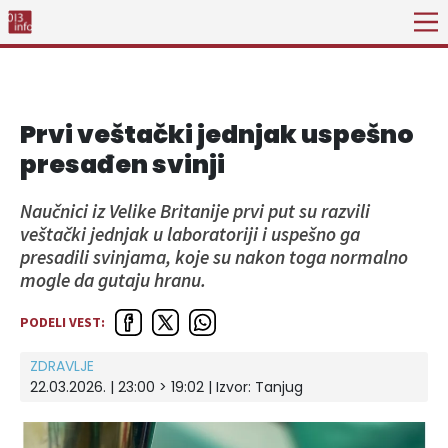
Prvi veštački jednjak uspešno
presađen svinji
Naučnici iz Velike Britanije prvi put su razvili
veštački jednjak u laboratoriji i uspešno ga
presadili svinjama, koje su nakon toga normalno
mogle da gutaju hranu.
PODELI VEST:
ZDRAVLJE
22.03.2026. | 23:00 > 19:02
| Izvor:
Tanjug