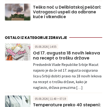
Teška noć u Deliblatskoj peščari:
Vatrogasci uspeli da odbrane
kuće i vikendice
OSTALO IZ KATEGORIJE ZDRAVLJE
05.08.2026 | 14:55
Od 17. avgusta 18 novih lekova
na recept o trošku države
Predsednik Vlade Republike Srbije Macut
najavio je da će od 17. avgusta osigurana
lica u Srbiji dobiti pravo na 18 novih lekova
na recept o trošku države, kako je
naglasio, država preuzima […]
05.08.2026 | 11:40 > 07:19
Temperature preko 40 stepeni: