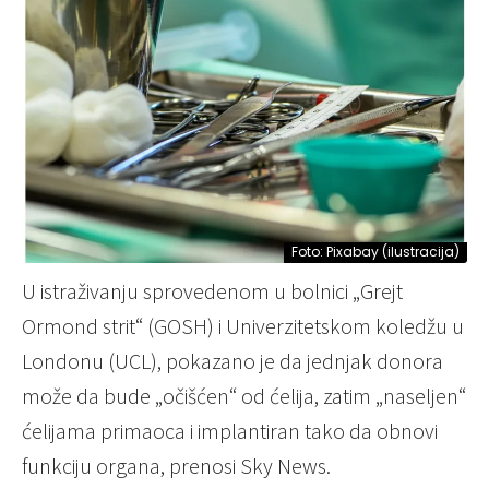
Foto: Pixabay (ilustracija)
U istraživanju sprovedenom u bolnici „Grejt
Ormond strit“ (GOSH) i Univerzitetskom koledžu u
Londonu (UCL), pokazano je da jednjak donora
može da bude „očišćen“ od ćelija, zatim „naseljen“
ćelijama primaoca i implantiran tako da obnovi
funkciju organa, prenosi Sky News.