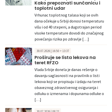
Kako prepoznati sunčanicu i
toplotni udar
Vrhunac toplotnog talasa koji se ovih
dana očekuje u Srbiji donosi temperaturu
višu i od 40 stepeni, a dugotrajan period
visoke temperature dovodi do značajnog
povećanja rizika po zdravlje […]
30.07.2026 | 16:50 > 13:37
Proširuje se lista lekova na
teret RFZO
Vlada Srbije donela je danas rešenje o
davanju saglasnosti na pravilnik o listi
lekova koji se propisuju i izdaju na teret
obaveznog zdravstvenog osiguranja i
odluku o izmenama i dopunama odluke o
[…]
30.07.2026 | 08:22