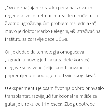
„Ovo je značajan korak ka personalizovanim
regenerativnim tretmanima za decu rođenu sa
životno ugrožavajućim problemima jednjaka“,
izjavio je doktor Marko Pelegrini, viši istraživač na
Institutu za zdravlje dece UCL-a.
On je dodao da tehnologija omogućava
„izgradnju novog jednjaka za dete koristeći
njegove sopstvene ćelije, kombinovane sa
pripremljenom podlogom od svinjskog tkiva“.
U eksperimentu je osam životinja dobro prihvatilo
transplantat, razvijajući funkcionalne mišiće za
gutanje u roku od tri meseca. Zbog upotrebe