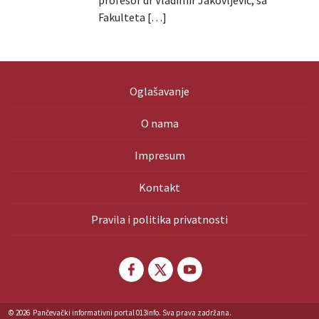
profesor dr Vladimir Jakovljević, sa
Fakulteta […]
Oglašavanje
O nama
Impresum
Kontakt
Pravila i politika privatnosti
© 2026
Pančevački informativni portal 013info. Sva prava zadržana.