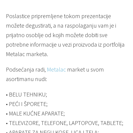
Poslastice pripremljene tokom prezentacije
možete degustirati, a na raspolaganju vam je i
prijatno osoblje od kojih možete dobiti sve
potrebne informacije u vezi proizvoda iz portfolija
Metalac marketa.
Podsećanja radi,
Metalac
market u svom
asortimanu nudi:
• BELU TEHNIKU;
• PEĆI I ŠPORETE;
• MALE KUĆNE APARATE;
• TELEVIZORE, TELEFONE, LAPTOPOVE, TABLETE;
• APARATE ZA NEGU KOSE, LICA I TELA;