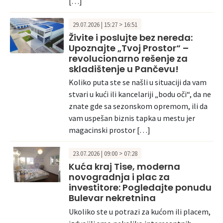
[…]
29.07.2026 | 15:27 > 16:51
Živite i poslujte bez nereda:
Upoznajte „Tvoj Prostor“ –
revolucionarno rešenje za
skladištenje u Pančevu!
Koliko puta ste se našli u situaciji da vam
stvari u kući ili kancelariji „bodu oči“, da ne
znate gde sa sezonskom opremom, ili da
vam uspešan biznis tapka u mestu jer
magacinski prostor […]
23.07.2026 | 09:00 > 07:28
Kuća kraj Tise, moderna
novogradnja i plac za
investitore: Pogledajte ponudu
Bulevar nekretnina
Ukoliko ste u potrazi za kućom ili placem,