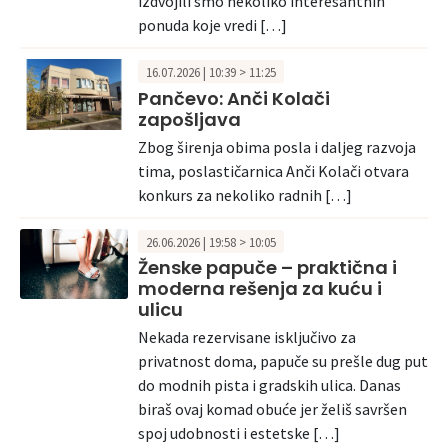
izdvojili smo nekoliko interesantnih
ponuda koje vredi […]
16.07.2026 | 10:39 > 11:25
Pančevo: Anči Kolači
zapošljava
Zbog širenja obima posla i daljeg razvoja
tima, poslastičarnica Anči Kolači otvara
konkurs za nekoliko radnih […]
26.06.2026 | 19:58 > 10:05
Ženske papuče – praktična i
moderna rešenja za kuću i
ulicu
Nekada rezervisane isključivo za
privatnost doma, papuče su prešle dug put
do modnih pista i gradskih ulica. Danas
biraš ovaj komad obuće jer želiš savršen
spoj udobnosti i estetske […]