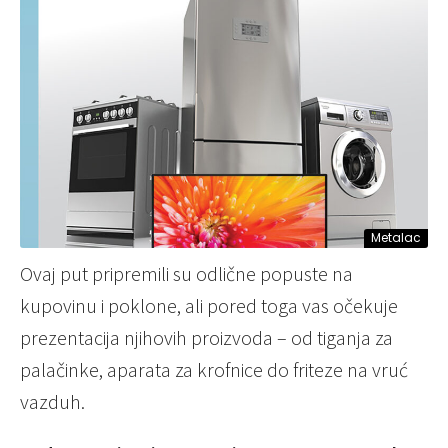
Metalac
Ovaj put pripremili su odlične popuste na
kupovinu i poklone, ali pored toga vas očekuje
prezentacija njihovih proizvoda – od tiganja za
palačinke, aparata za krofnice do friteze na vruć
vazduh.