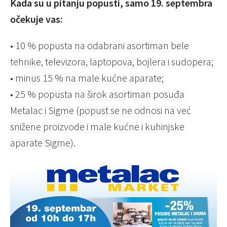
Kada su u pitanju popusti, samo 19. septembra
očekuje vas:
• 10 % popusta na odabrani asortiman bele
tehnike, televizora, laptopova, bojlera i sudopera;
• minus 15 % na male kućne aparate;
• 25 % popusta na širok asortiman posuđa
Metalac i Sigme (popust se ne odnosi na već
snižene proizvode i male kućne i kuhinjske
aparate Sigme).