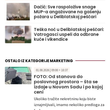
Dačić: Sve raspoložive snage
MUP-a angažovane na gašenju
požara u Deliblatskoj peščari
Teška noć u Deliblatskoj peščari:
Vatrogasci uspeli da odbrane
kuće i vikendice
OSTALO IZ KATEGORIJE MARKETING
01.08.2026 | 09:00 > 10:37
FOTO: Od stanova do
poslovnog prostora – šta se
izdaje u Novom Sadu i po kojoj
ceni
Ukoliko tražite nekretninu koju biste
iznajmljivali, imamo nekoliko predloga za