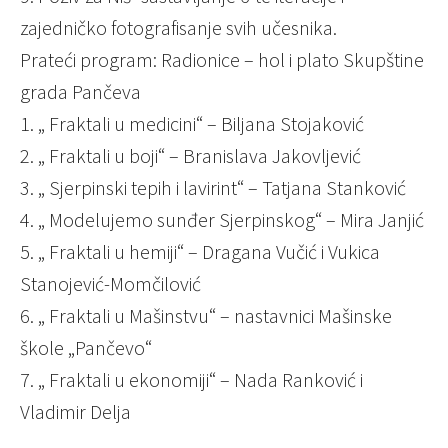
zajedničko fotografisanje svih učesnika.
Prateći program: Radionice – hol i plato Skupštine
grada Pančeva
1. „ Fraktali u medicini“ – Biljana Stojaković
2. „ Fraktali u boji“ – Branislava Jakovljević
3. „ Sjerpinski tepih i lavirint“ – Tatjana Stanković
4. „ Modelujemo sunđer Sjerpinskog“ – Mira Janjić
5. „ Fraktali u hemiji“ – Dragana Vučić i Vukica
Stanojević-Momčilović
6. „ Fraktali u Mašinstvu“ – nastavnici Mašinske
škole „Pančevo“
7. „ Fraktali u ekonomiji“ – Nada Ranković i
Vladimir Delja