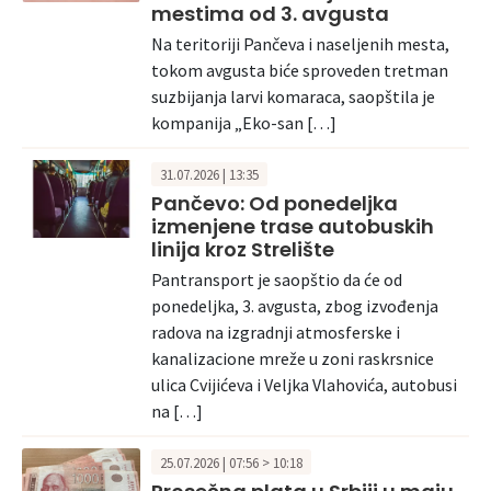
mestima od 3. avgusta
Na teritoriji Pančeva i naseljenih mesta,
tokom avgusta biće sproveden tretman
suzbijanja larvi komaraca, saopštila je
kompanija „Eko-san […]
31.07.2026 | 13:35
Pančevo: Od ponedeljka
izmenjene trase autobuskih
linija kroz Strelište
Pantransport je saopštio da će od
ponedeljka, 3. avgusta, zbog izvođenja
radova na izgradnji atmosferske i
kanalizacione mreže u zoni raskrsnice
ulica Cvijićeva i Veljka Vlahovića, autobusi
na […]
25.07.2026 | 07:56 > 10:18