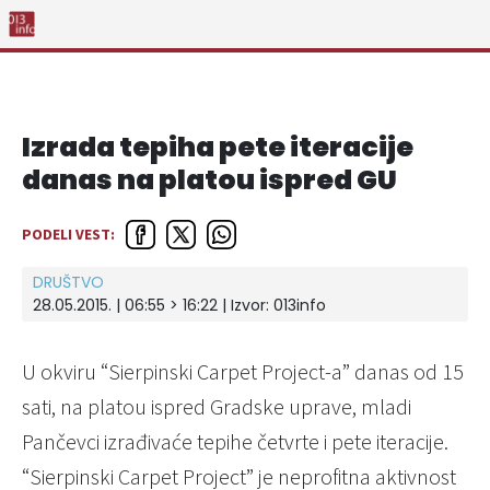
Izrada tepiha pete iteracije
danas na platou ispred GU
PODELI VEST:
DRUŠTVO
28.05.2015. | 06:55 > 16:22 | Izvor:
013info
U okviru “Sierpinski Carpet Project-a” danas od 15
sati, na platou ispred Gradske uprave, mladi
Pančevci izrađivaće tepihe četvrte i pete iteracije.
“Sierpinski Carpet Project” je neprofitna aktivnost