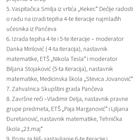
5. Vaspitačica Smilja iz vrtića „Kekec“ Dečije radosti
o radu na izradi tepiha 4-te iteracije najmlađih
učesnika iz Pančeva
6. Izrada tepiha 4-te i 5-te iteracije – moderator
Danka Mirilović ( 4-ta iteracija), nastavnik
matematike, ETŠ „Nikola Tesla“ i moderator
Biljana Stojaković (5-ta iteracija), nastavnik
matematike, Medicinska škola „Stevica Jovanović“
7. Zahvalnica Skupštini grada Pančeva
8. Završne reči –Vladimir Delja, nastavnik pravne
grupe predmeta, ETŠ „Paja Marganović“ i Ljiljana
Đuretanović, nastavnik matematike, Tehnička
škola „23.maj“
9. Poziv za Niš- sastavljanje 6-te iteracije i