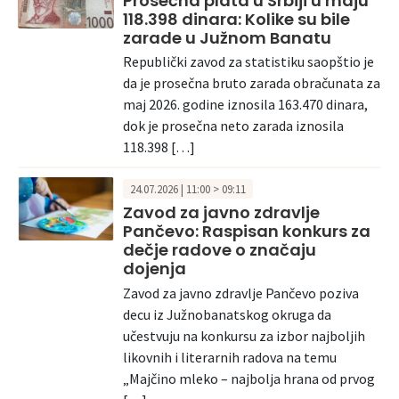
Prosečna plata u Srbiji u maju
118.398 dinara: Kolike su bile
zarade u Južnom Banatu
Republički zavod za statistiku saopštio je
da je prosečna bruto zarada obračunata za
maj 2026. godine iznosila 163.470 dinara,
dok je prosečna neto zarada iznosila
118.398 […]
24.07.2026 | 11:00 > 09:11
Zavod za javno zdravlje
Pančevo: Raspisan konkurs za
dečje radove o značaju
dojenja
Zavod za javno zdravlje Pančevo poziva
decu iz Južnobanatskog okruga da
učestvuju na konkursu za izbor najboljih
likovnih i literarnih radova na temu
„Majčino mleko – najbolja hrana od prvog