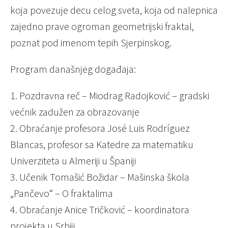
koja povezuje decu celog sveta, koja od nalepnica
zajedno prave ogroman geometrijski fraktal,
poznat pod imenom tepih Sjerpinskog.
Program današnjeg događaja:
1. Pozdravna reč – Miodrag Radojković – gradski
većnik zadužen za obrazovanje
2. Obraćanje profesora José Luis Rodríguez
Blancas, profesor sa Katedre za matematiku
Univerziteta u Almeriji u Španiji
3. Učenik Tomašić Božidar – Mašinska škola
„Pančevo“ – O fraktalima
4. Obraćanje Anice Tričković – koordinatora
projekta u Srbiji