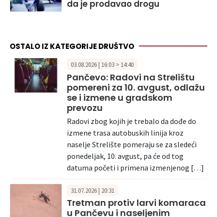
da je prodavao drogu
OSTALO IZ KATEGORIJE DRUŠTVO
03.08.2026 | 16:03 > 14:40
Pančevo: Radovi na Strelištu
pomereni za 10. avgust, odlažu
se i izmene u gradskom
prevozu
Radovi zbog kojih je trebalo da dođe do
izmene trasa autobuskih linija kroz
naselje Strelište pomeraju se za sledeći
ponedeljak, 10. avgust, pa će od tog
datuma početi i primena izmenjenog […]
31.07.2026 | 20:31
Tretman protiv larvi komaraca
u Pančevu i naseljenim