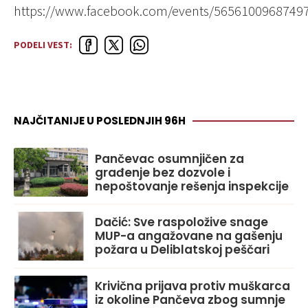
https://www.facebook.com/events/5656100968749
PODELI VEST:
NAJČITANIJE U POSLEDNJIH 96H
Pančevac osumnjičen za
građenje bez dozvole i
nepoštovanje rešenja inspekcije
Dačić: Sve raspoložive snage
MUP-a angažovane na gašenju
požara u Deliblatskoj peščari
Krivična prijava protiv muškarca
iz okoline Pančeva zbog sumnje