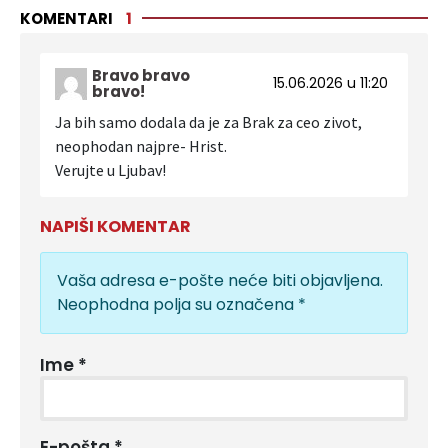
KOMENTARI
1
Bravo bravo
15.06.2026 u 11:20
bravo!
Ja bih samo dodala da je za Brak za ceo zivot,
neophodan najpre- Hrist.
Verujte u Ljubav!
NAPIŠI KOMENTAR
Vaša adresa e-pošte neće biti objavljena.
Neophodna polja su označena
*
Ime
*
E-pošta
*