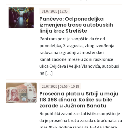
31.07.2026 | 13:35
Pančevo: Od ponedeljka
izmenjene trase autobuskih
linija kroz Strelište
Pantransport je saopštio da će od
ponedeljka, 3. avgusta, zbog izvođenja
radova na izgradnji atmosferske i
kanalizacione mreže u zoni raskrsnice
ulica Cvijićeva i Veljka Vlahovića, autobusi
na […]
25.07.2026 | 07:56 > 10:18
Prosečna plata u Srbiji u maju
118.398 dinara: Kolike su bile
zarade u Južnom Banatu
Republički zavod za statistiku saopštio je
da je prosečna bruto zarada obračunata za
maj 2026. godine iznosila 163.470 dinara,