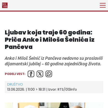
Ljubav koja traje 60 godina:
Priča Anke i Miloša Šelnića iz
Pančeva
Anka i Miloš Šelnić iz Pančeva nedavno su proslavili
dijamantski jubilej – 60 godina zajedničkog života.
PODELI VEST:
DRUŠTVO
13.06.2026. | 11:00 > 18:31
| Izvor:
RTS/013info