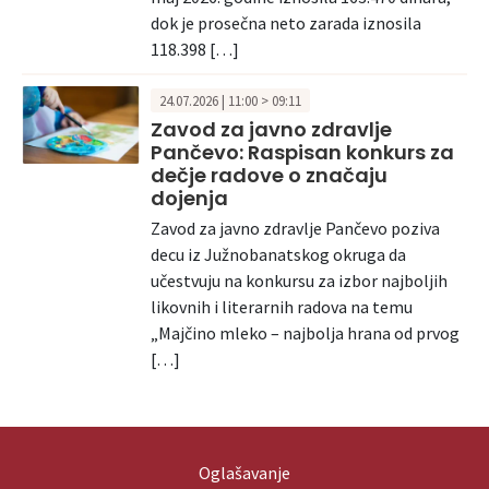
dok je prosečna neto zarada iznosila
118.398 […]
24.07.2026 | 11:00 > 09:11
Zavod za javno zdravlje
Pančevo: Raspisan konkurs za
dečje radove o značaju
dojenja
Zavod za javno zdravlje Pančevo poziva
decu iz Južnobanatskog okruga da
učestvuju na konkursu za izbor najboljih
likovnih i literarnih radova na temu
„Majčino mleko – najbolja hrana od prvog
[…]
Oglašavanje