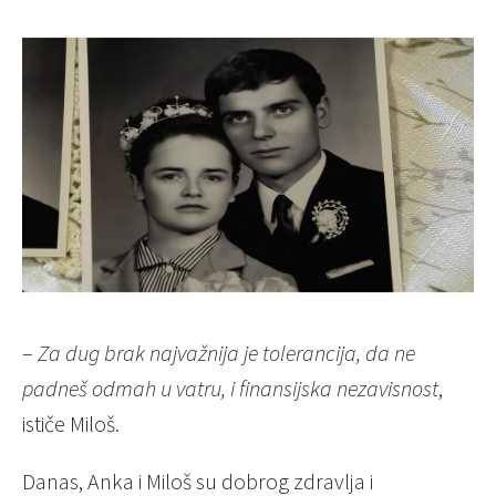
–
Za dug brak najvažnija je tolerancija, da ne
padneš odmah u vatru, i finansijska nezavisnost
,
ističe Miloš.
Danas, Anka i Miloš su dobrog zdravlja i