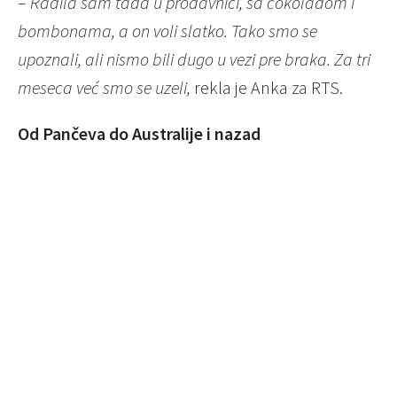
–
Radila sam tada u prodavnici, sa čokoladom i
bombonama, a on voli slatko. Tako smo se
upoznali, ali nismo bili dugo u vezi pre braka. Za tri
meseca već smo se uzeli,
rekla je Anka za RTS.
Od Pančeva do Australije i nazad