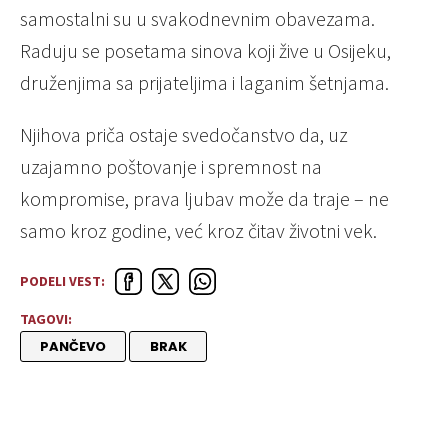
samostalni su u svakodnevnim obavezama.
Raduju se posetama sinova koji žive u Osijeku,
druženjima sa prijateljima i laganim šetnjama.
Njihova priča ostaje svedočanstvo da, uz
uzajamno poštovanje i spremnost na
kompromise, prava ljubav može da traje – ne
samo kroz godine, već kroz čitav životni vek.
PODELI VEST:
TAGOVI:
PANČEVO
BRAK