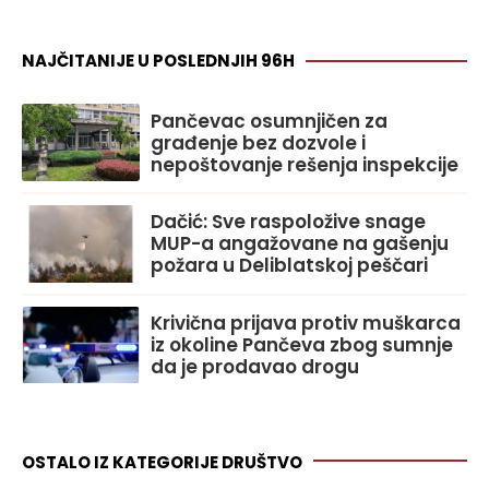
NAJČITANIJE U POSLEDNJIH 96H
Pančevac osumnjičen za
građenje bez dozvole i
nepoštovanje rešenja inspekcije
Dačić: Sve raspoložive snage
MUP-a angažovane na gašenju
požara u Deliblatskoj peščari
Krivična prijava protiv muškarca
iz okoline Pančeva zbog sumnje
da je prodavao drogu
OSTALO IZ KATEGORIJE DRUŠTVO