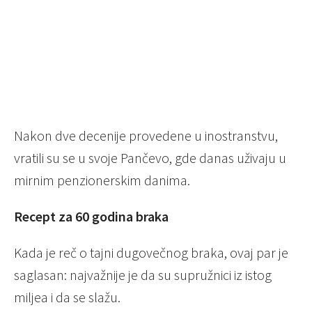
Nakon dve decenije provedene u inostranstvu,
vratili su se u svoje Pančevo, gde danas uživaju u
mirnim penzionerskim danima.
Recept za 60 godina braka
Kada je reč o tajni dugovečnog braka, ovaj par je
saglasan: najvažnije je da su supružnici iz istog
miljea i da se slažu.