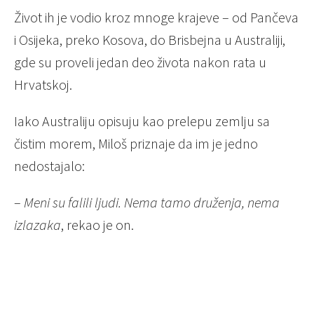
Život ih je vodio kroz mnoge krajeve – od Pančeva
i Osijeka, preko Kosova, do Brisbejna u Australiji,
gde su proveli jedan deo života nakon rata u
Hrvatskoj.
Iako Australiju opisuju kao prelepu zemlju sa
čistim morem, Miloš priznaje da im je jedno
nedostajalo:
–
Meni su falili ljudi. Nema tamo druženja, nema
izlazaka
, rekao je on.