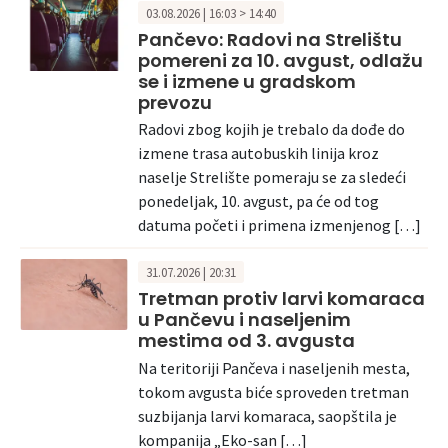
03.08.2026 | 16:03 > 14:40
Pančevo: Radovi na Strelištu
pomereni za 10. avgust, odlažu
se i izmene u gradskom
prevozu
Radovi zbog kojih je trebalo da dođe do
izmene trasa autobuskih linija kroz
naselje Strelište pomeraju se za sledeći
ponedeljak, 10. avgust, pa će od tog
datuma početi i primena izmenjenog […]
31.07.2026 | 20:31
Tretman protiv larvi komaraca
u Pančevu i naseljenim
mestima od 3. avgusta
Na teritoriji Pančeva i naseljenih mesta,
tokom avgusta biće sproveden tretman
suzbijanja larvi komaraca, saopštila je
kompanija „Eko-san […]