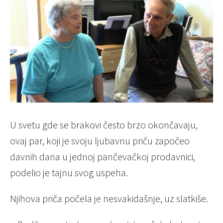
U svetu gde se brakovi često brzo okončavaju,
ovaj par, koji je svoju ljubavnu priču započeo
davnih dana u jednoj pančevačkoj prodavnici,
podelio je tajnu svog uspeha.
Njihova priča počela je nesvakidašnje, uz slatkiše.