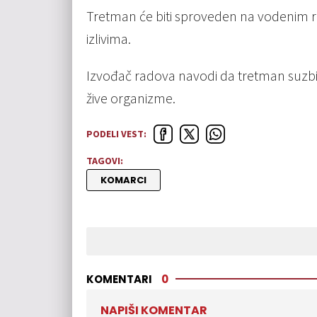
Tretman će biti sproveden na vodenim r
izlivima.
Izvođač radova navodi da tretman suzbij
žive organizme.
PODELI VEST:
TAGOVI:
KOMARCI
KOMENTARI
0
NAPIŠI KOMENTAR