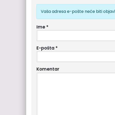
Vaša adresa e-pošte neće biti objavl
Ime
*
E-pošta
*
Komentar