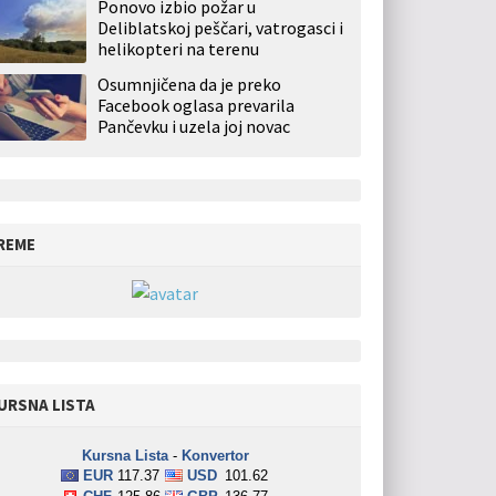
Ponovo izbio požar u
Deliblatskoj peščari, vatrogasci i
helikopteri na terenu
Osumnjičena da je preko
Facebook oglasa prevarila
Pančevku i uzela joj novac
REME
URSNA LISTA