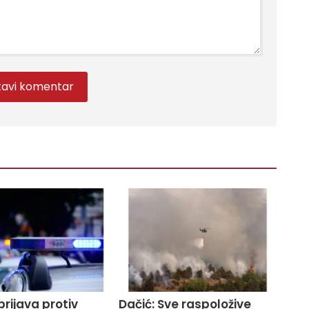
prijava protiv
Dačić: Sve raspoložive