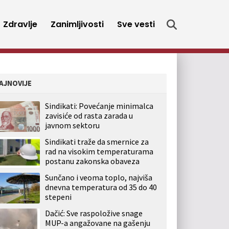
Zdravlje
Zanimljivosti
Sve vesti
AJNOVIJE
Sindikati: Povećanje minimalca
zavisiće od rasta zarada u
javnom sektoru
Sindikati traže da smernice za
rad na visokim temperaturama
postanu zakonska obaveza
Sunčano i veoma toplo, najviša
dnevna temperatura od 35 do 40
stepeni
Dačić: Sve raspoložive snage
MUP-a angažovane na gašenju