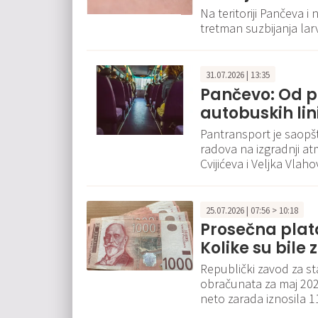
Na teritoriji Pančeva 
tretman suzbijanja lar
31.07.2026 | 13:35
Pančevo: Od p
autobuskih lini
Pantransport je saopšt
radova na izgradnji at
Cvijićeva i Veljka Vlah
25.07.2026 | 07:56 > 10:18
Prosečna plata
Kolike su bil
Republički zavod za st
obračunata za maj 202
neto zarada iznosila 