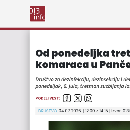
Od ponedeljka tre
komaraca u Panč
Društvo za dezinfekciju, dezinsekciju i d
ponedeljak, 6. jula, tretman suzbijanja l
PODELI VEST:
DRUŠTVO
04.07.2026. | 12:00 > 14:15 | Izvor:
013