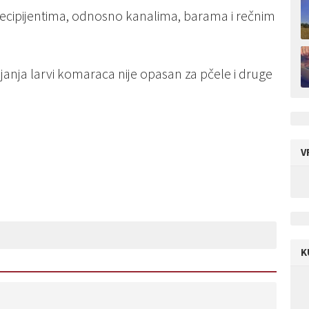
ecipijentima, odnosno kanalima, barama i rečnim
anja larvi komaraca nije opasan za pčele i druge
V
K