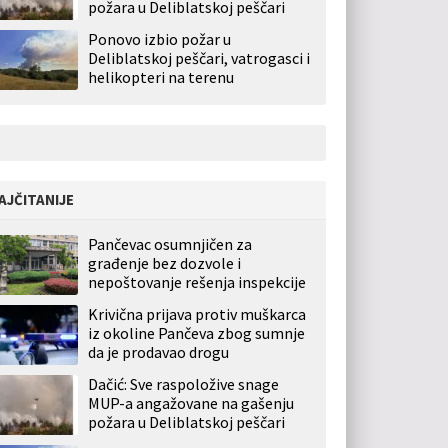
požara u Deliblatskoj peščari
Ponovo izbio požar u
Deliblatskoj peščari, vatrogasci i
helikopteri na terenu
AJČITANIJE
Pančevac osumnjičen za
građenje bez dozvole i
nepoštovanje rešenja inspekcije
Krivična prijava protiv muškarca
iz okoline Pančeva zbog sumnje
da je prodavao drogu
Dačić: Sve raspoložive snage
MUP-a angažovane na gašenju
požara u Deliblatskoj peščari