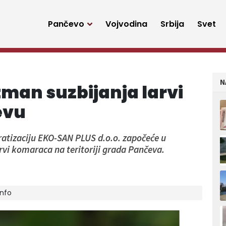
Pančevo
Vojvodina
Srbija
Svet
N
tman suzbijanja larvi
evu
eratizaciju EKO-SAN PLUS d.o.o. započeće u
arvi komaraca na teritoriji grada Pančeva.
info