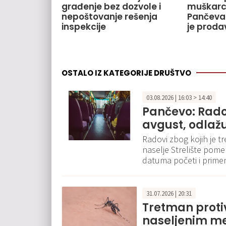
građenje bez dozvole i
muškarca
nepoštovanje rešenja
Pančeva
inspekcije
je proda
OSTALO IZ KATEGORIJE DRUŠTVO
03.08.2026 | 16:03 > 14:40
Pančevo: Radov
avgust, odlaž
Radovi zbog kojih je t
naselje Strelište pome
datuma početi i prim
31.07.2026 | 20:31
Tretman proti
naseljenim me