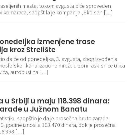
i naseljenih mesta, tokom avgusta biće sproveden
vi komaraca, saopštila je kompanija „Eko-san […]
onedeljka izmenjene trase
ja kroz Strelište
io da će od ponedeljka, 3. avgusta, zbog izvođenja
mosferske i kanalizacione mreže u zoni raskrsnice ulica
ovića, autobusi na […]
 u Srbiji u maju 118.398 dinara:
e zarade u Južnom Banatu
atistiku saopštio je da je prosečna bruto zarada
6. godine iznosila 163.470 dinara, dok je prosečna
118.398 […]