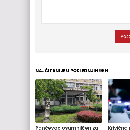
NAJČITANIJE U POSLEDNJIH 96H
Pančevac osumnjičen za
Krivična 