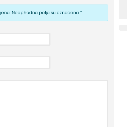
jena.
Neophodna polja su označena
*