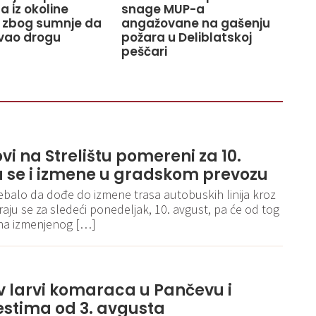
 iz okoline
snage MUP-a
 zbog sumnje da
angažovane na gašenju
vao drogu
požara u Deliblatskoj
peščari
i na Strelištu pomereni za 10.
u se i izmene u gradskom prevozu
rebalo da dođe do izmene trasa autobuskih linija kroz
raju se za sledeći ponedeljak, 10. avgust, pa će od tog
ena izmenjenog […]
v larvi komaraca u Pančevu i
stima od 3. avgusta