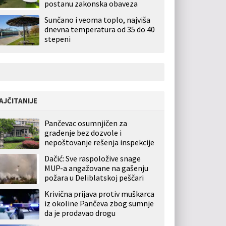
postanu zakonska obaveza
Sunčano i veoma toplo, najviša
dnevna temperatura od 35 do 40
stepeni
AJČITANIJE
Pančevac osumnjičen za
građenje bez dozvole i
nepoštovanje rešenja inspekcije
Dačić: Sve raspoložive snage
MUP-a angažovane na gašenju
požara u Deliblatskoj peščari
Krivična prijava protiv muškarca
iz okoline Pančeva zbog sumnje
da je prodavao drogu