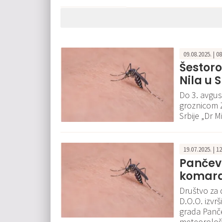
09.08.2025. | 0
Šestor
Nila u S
Do 3. avgust
groznicom Z
Srbije „Dr 
19.07.2025. | 1
Pančevo
komara
Društvo za 
D.O.O. izvrš
grada Panče
meteorološk