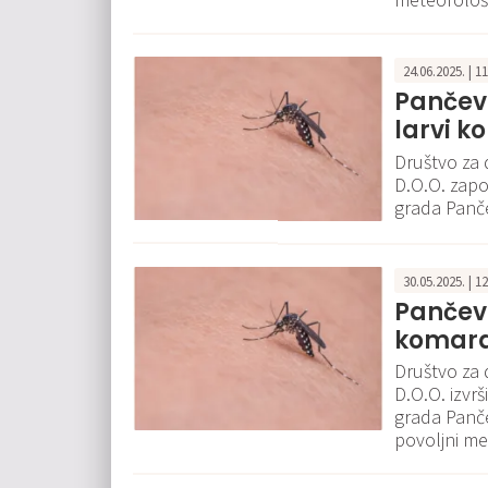
24.06.2025. | 1
Pančevo
larvi 
Društvo za 
D.O.O. zapo
grada Panče
30.05.2025. | 1
Pančevo
komara
Društvo za 
D.O.O. izvrš
grada Panče
povoljni me