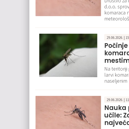
Društvo za 
d.o.o. spro
komaraca na
meteorološk
29.06.2026. | 1
Počinje
komara
mesti
Na teritorij
larvi komara
naseljenim
29.06.2026. | 1
Nauka p
učile: 
najveća