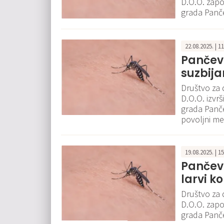
D.O.O. zapo
grada Panče
22.08.2025. | 1
Pančev
suzbij
Društvo za 
D.O.O. izvrš
grada Panče
povoljni me
19.08.2025. | 1
Pančevo
larvi 
Društvo za 
D.O.O. zapo
grada Panče