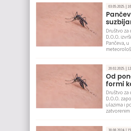
03.05.2025. | 1
Pančev
suzbij
Društvo za 
D.O.O. izvrš
Pančeva, u 
meteorološk
20.02.2025. | 1
Od pone
formi 
Društvo za 
D.O.O. zapo
ulazima i 
zatvorenim 
30.08.2024. | 1