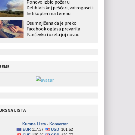
Ponovo izbio požar u
Deliblatskoj peščari, vatrogasci i
helikopteri na terenu
Osumnjičena da je preko
Facebook oglasa prevarila
Pančevku i uzela joj novac
REME
URSNA LISTA