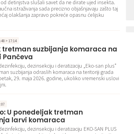
od detinjstva slušali savet da ne dirate ujed insekta.
aučna istraživanja sada precizno objašnjavaju zašto taj
ećaj olakšanja zapravo pokreće opasnu ćelijsku
4:48 > 17:14
k tretman suzbijanja komaraca na
iji Pančeva
ezinfekciju, dezinsekciju i deratizaciju „Eko-san plus”
tman suzbijanja odraslih komaraca na teritoriji grada
etak, 29. maja 2026. godine, ukoliko vremenski uslovi
ni.
3:07
o: U ponedeljak tretman
nja larvi komaraca
dezinfekciju, dezinsekciju i deratizaciju EKO-SAN PLUS