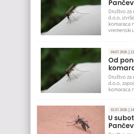
Pančevo
Društvo za 
d.o.o. izvrš
komaraca na
vremenski u
04.07.2026. | 1
Od pone
komara
Društvo za 
d.o.o. započ
komaraca na
02.07.2026. | 1
U subo
Pančev