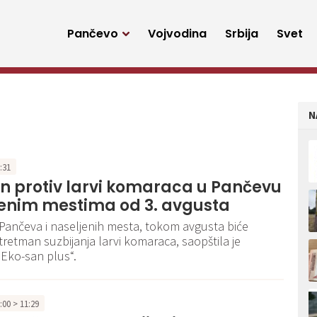
Pančevo
Vojvodina
Srbija
Svet
N
0:31
n protiv larvi komaraca u Pančevu
jenim mestima od 3. avgusta
ji Pančeva i naseljenih mesta, tokom avgusta biće
retman suzbijanja larvi komaraca, saopštila je
Eko-san plus“.
0:00 > 11:29