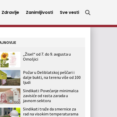
Zdravlje
Zanimljivosti
Sve vesti
AJNOVIJE
„Žisel“ od 7. do 9. avgusta u
Omoljici
Požar u Deliblatskoj peščari i
dalje bukti, na terenu više od 100
ljudi
Sindikati: Povećanje minimalca
zavisiće od rasta zarada u
javnom sektoru
Sindikati traže da smernice za
rad na visokim temperaturama