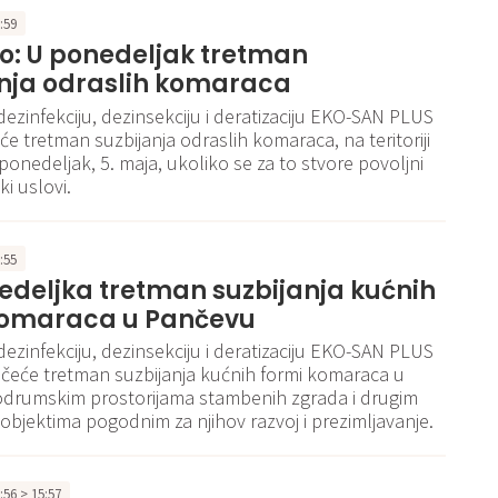
0:59
o: U ponedeljak tretman
anja odraslih komaraca
dezinfekciju, dezinsekciju i deratizaciju EKO-SAN PLUS
iće tretman suzbijanja odraslih komaraca, na teritoriji
ponedeljak, 5. maja, ukoliko se za to stvore povoljni
i uslovi.
2:55
deljka tretman suzbijanja kućnih
komaraca u Pančevu
dezinfekciju, dezinsekciju i deratizaciju EKO-SAN PLUS
čeće tretman suzbijanja kućnih formi komaraca u
podrumskim prostorijama stambenih zgrada i drugim
objektima pogodnim za njihov razvoj i prezimljavanje.
5:56 > 15:57