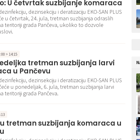
: U četvrtak suzbijanje komaraca
dezinfekciju, dezinsekciju i deratizaciju EKO-SAN PLUS
iće u četvrtak, 24. jula, tretman suzbijanja odraslih
 teritoriji grada Pančeva, ukoliko to dozvole
slovi.
2:00 > 14:15
deljka tretman suzbijanja larvi
N
ca u Pančevu
dezinfekciju, dezinsekciju i deratizaciju EKO-SAN PLUS
eće u ponedeljak, 6. jula, tretman suzbijanja larvi
 teritoriji grada Pančeva.
4:13
tu tretman suzbijanja komaraca u
u