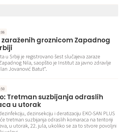
8:06
o zaraženih groznicom Zapadnog
rbiji
a u Srbiji je registrovano šest slučajeva zaraze
apadnog Nila, saopštio je Institut za javno zdravlje
Milan Jovanović Batut“.
2:50
: Tretman suzbijanja odraslih
ca u utorak
dezinfekciju, dezinsekciju i deratizaciju EKO-SAN PLUS
iće tretman suzbijanja odraslih komaraca na teritoriji
va, u utorak, 22. jula, ukoliko se za to stvore povoljni
i uslovi.