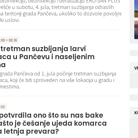
dezinfekciju, dezinsekciju i deratizaciju EKO-SAN PLUS
vešće u subotu, 4. jula, tretman suzbijanja odraslih
 teritoriji grada Pančeva, ukoliko to dozvole povoljni
i uslovi.
5:08 > 08:36
 tretman suzbijanja larvi
ca u Pančevu i naseljenim
ma
V
i grada Pančeva od 1. jula počinje tretman suzbijanja
ca, koji će biti sproveden na više lokacija u gradu i
 mestima.
1:02
K
otvrdila ono što su nas bake
Zašto je češanje ujeda komarca
 letnja prevara?