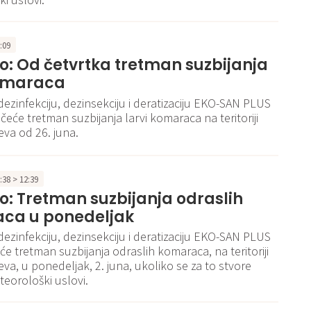
1:09
: Od četvrtka tretman suzbijanja
komaraca
dezinfekciju, dezinsekciju i deratizaciju EKO-SAN PLUS
čeće tretman suzbijanja larvi komaraca na teritoriji
va od 26. juna.
2:38 > 12:39
: Tretman suzbijanja odraslih
ca u ponedeljak
dezinfekciju, dezinsekciju i deratizaciju EKO-SAN PLUS
iće tretman suzbijanja odraslih komaraca, na teritoriji
va, u ponedeljak, 2. juna, ukoliko se za to stvore
teorološki uslovi.