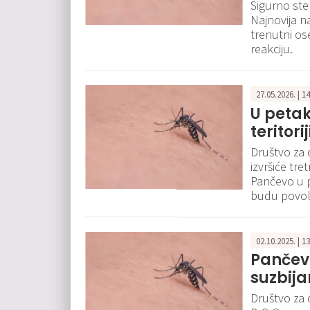
Sigurno ste 
Najnovija n
trenutni os
reakciju.
27.05.2026. | 1
U peta
teritor
Društvo za d
izvršiće tre
Pančevo u p
budu povolj
02.10.2025. | 1
Pančev
suzbija
Društvo za 