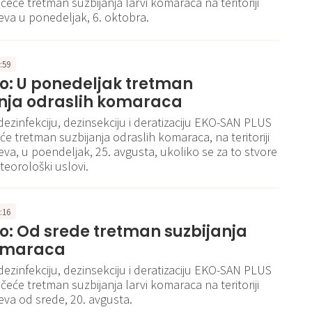
čeće tretman suzbijanja larvi komaraca na teritoriji
va u ponedeljak, 6. oktobra.
1:59
o: U ponedeljak tretman
anja odraslih komaraca
dezinfekciju, dezinsekciju i deratizaciju EKO-SAN PLUS
iće tretman suzbijanja odraslih komaraca, na teritoriji
va, u poendeljak, 25. avgusta, ukoliko se za to stvore
teorološki uslovi.
5:16
: Od srede tretman suzbijanja
komaraca
dezinfekciju, dezinsekciju i deratizaciju EKO-SAN PLUS
čeće tretman suzbijanja larvi komaraca na teritoriji
va od srede, 20. avgusta.