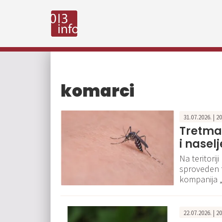
komarci
31.07.2026. | 2
Tretma
i nasel
Na teritori
sproveden t
kompanija „
22.07.2026. | 2