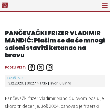
PANČEVAČKI FRIZER VLADIMIR
MANDIĆ: Plašim se da će mnogi
saloni staviti katanac na
bravu
PODELI VEST:
DRUŠTVO
13.12.2020. | 09:27 > 17:15 | Izvor:
013info
Pančevački frizer Vladimir Mandić u ovom poslu je
skoro tri decenije. Još 2004. osnovao je frizerski