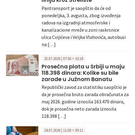
Pantransport je saopštio da će od
ponedeljka, 3. avgusta, zbog izvođenja
radova na izgradnji atmosferske i
kanalizacione mreže u zoni raskrsnice
ulica Cvijićeva i Veljka Vlahovića, autobusi
na […]
25.07.2026 | 07:56 > 10:18
Prosečna plata u Srbiji u maju
118.398 dinara: Kolike su bile
zarade u Južnom Banatu
Republički zavod za statistiku saopštio je
da je prosečna bruto zarada obračunata za
maj 2026. godine iznosila 163.470 dinara,
dok je prosečna neto zarada iznosila
118.398 […]
24.07.2026 | 11:00 > 09:11