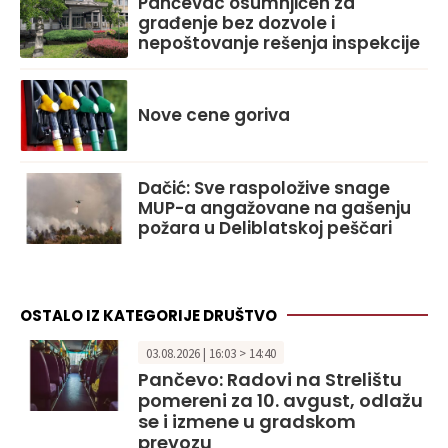
Pančevac osumnjičen za
građenje bez dozvole i
nepoštovanje rešenja inspekcije
Nove cene goriva
Dačić: Sve raspoložive snage
MUP-a angažovane na gašenju
požara u Deliblatskoj peščari
OSTALO IZ KATEGORIJE DRUŠTVO
03.08.2026 | 16:03 > 14:40
Pančevo: Radovi na Strelištu
pomereni za 10. avgust, odlažu
se i izmene u gradskom
prevozu