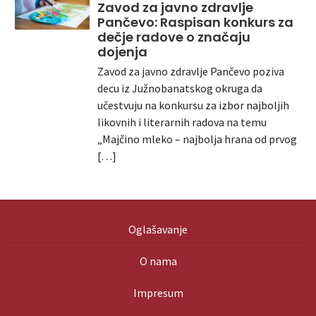
Zavod za javno zdravlje
Pančevo: Raspisan konkurs za
dečje radove o značaju
dojenja
Zavod za javno zdravlje Pančevo poziva
decu iz Južnobanatskog okruga da
učestvuju na konkursu za izbor najboljih
likovnih i literarnih radova na temu
„Majčino mleko – najbolja hrana od prvog
[…]
Oglašavanje
O nama
Impresum