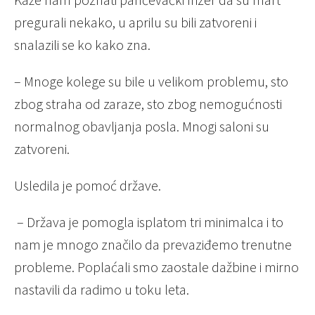
pregurali nekako, u aprilu su bili zatvoreni i
snalazili se ko kako zna.
– Mnoge kolege su bile u velikom problemu, sto
zbog straha od zaraze, sto zbog nemogućnosti
normalnog obavljanja posla. Mnogi saloni su
zatvoreni.
Usledila je pomoć države.
– Država je pomogla isplatom tri minimalca i to
nam je mnogo značilo da prevaziđemo trenutne
probleme. Poplaćali smo zaostale dažbine i mirno
nastavili da radimo u toku leta.