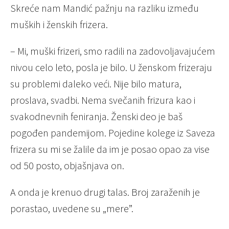
Skreće nam Mandić pažnju na razliku između
muških i ženskih frizera.
– Mi, muški frizeri, smo radili na zadovoljavajućem
nivou celo leto, posla je bilo. U ženskom frizeraju
su problemi daleko veći. Nije bilo matura,
proslava, svadbi. Nema svečanih frizura kao i
svakodnevnih feniranja. Ženski deo je baš
pogođen pandemijom. Pojedine kolege iz Saveza
frizera su mi se žalile da im je posao opao za vise
od 50 posto, objašnjava on.
A onda je krenuo drugi talas. Broj zaraženih je
porastao, uvedene su „mere”.