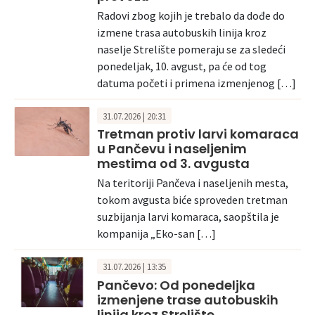
Radovi zbog kojih je trebalo da dođe do
izmene trasa autobuskih linija kroz
naselje Strelište pomeraju se za sledeći
ponedeljak, 10. avgust, pa će od tog
datuma početi i primena izmenjenog […]
31.07.2026 | 20:31
Tretman protiv larvi komaraca
u Pančevu i naseljenim
mestima od 3. avgusta
Na teritoriji Pančeva i naseljenih mesta,
tokom avgusta biće sproveden tretman
suzbijanja larvi komaraca, saopštila je
kompanija „Eko-san […]
31.07.2026 | 13:35
Pančevo: Od ponedeljka
izmenjene trase autobuskih
linija kroz Strelište