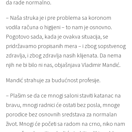
da rade normalno.
– Naša struka je i pre problema sa koronom
vodila računa o higijeni – to nam je osnovno.
Pogotovo sada, kada je ovakva situacija, se
pridržavamo propisanih mera – i zbog sopstvenog
zdravlja, i zbog zdravlja nasih klijenata. Da nema
njih ne bi bilo ni nas, objašnjava Vladimir Mandić.
Mandić strahuje za budućnost profesije.
– Plašim se da ce mnogi saloni staviti katanac na
bravu, mnogi radnici će ostati bez posla, mnoge
porodice bez osnovnih sredstava za normalan
život. Mnogi će početi sa radom na crno, niko nam