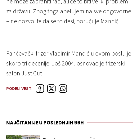
ne može zabraniti rad, ali će to biti veliki problem
za državu. Zbog toga apelujem na sve odgovorne
– ne dozvolite da se to desi, poručuje Mandić.
Pančevački frizer Vladimir Mandić u ovom poslu je
skoro tri decenije. Još 2004. osnovao je frizerski
salon Just Cut
PODELI VEST:
NAJČITANIJE U POSLEDNJIH 96H