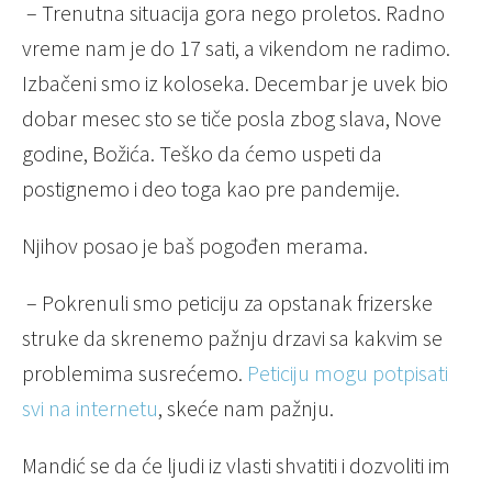
– Trenutna situacija gora nego proletos. Radno
vreme nam je do 17 sati, a vikendom ne radimo.
Izbačeni smo iz koloseka. Decembar je uvek bio
dobar mesec sto se tiče posla zbog slava, Nove
godine, Božića. Teško da ćemo uspeti da
postignemo i deo toga kao pre pandemije.
Njihov posao je baš pogođen merama.
– Pokrenuli smo peticiju za opstanak frizerske
struke da skrenemo pažnju drzavi sa kakvim se
problemima susrećemo.
Peticiju mogu potpisati
svi na internetu
, skeće nam pažnju.
Mandić se da će ljudi iz vlasti shvatiti i dozvoliti im