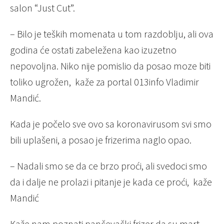
salon “Just Cut”.
– Bilo je teških momenata u tom razdoblju, ali ova
godina će ostati zabeležena kao izuzetno
nepovoljna. Niko nije pomislio da posao moze biti
toliko ugrožen, kaže za portal 013info Vladimir
Mandić.
Kada je počelo sve ovo sa koronavirusom svi smo
bili uplašeni, a posao je frizerima naglo opao.
– Nadali smo se da ce brzo proći, ali svedoci smo
da i dalje ne prolazi i pitanje je kada ce proći, kaže
Mandić
Kaže nam poznati pančevački frizer da su mart