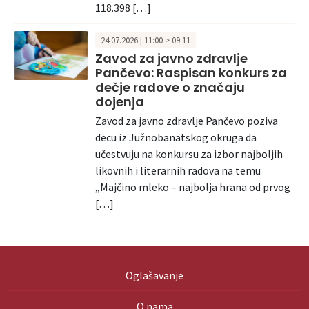
118.398 […]
24.07.2026 | 11:00 > 09:11
Zavod za javno zdravlje
Pančevo: Raspisan konkurs za
dečje radove o značaju
dojenja
Zavod za javno zdravlje Pančevo poziva
decu iz Južnobanatskog okruga da
učestvuju na konkursu za izbor najboljih
likovnih i literarnih radova na temu
„Majčino mleko – najbolja hrana od prvog
[…]
Oglašavanje
O nama