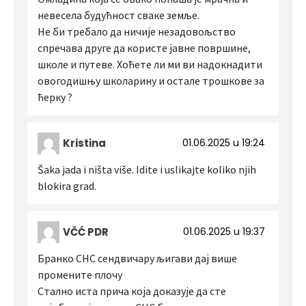
невесела будућност сваке земље.
Не би требало да ничије незадовољство
спречава друге да користе јавне површине,
школе и путеве. Хоћете ли ми ви надокнадити
овогодишњу школарину и остале трошкове за
ћерку ?
Kristina
01.06.2025 u 19:24
Šaka jada i ništa više. Idite i uslikajte koliko njih
blokira grad.
VČĆ PDR
01.06.2025 u 19:37
Бранко СНС сендвичару љигави дај више
промените плочу
Стално иста прича која доказује да сте