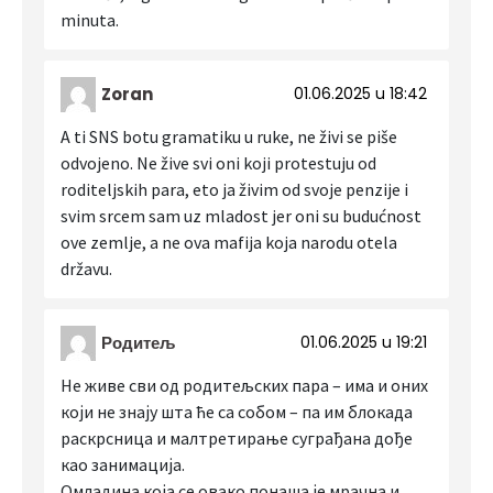
minuta.
Zoran
01.06.2025 u 18:42
A ti SNS botu gramatiku u ruke, ne živi se piše
odvojeno. Ne žive svi oni koji protestuju od
roditeljskih para, eto ja živim od svoje penzije i
svim srcem sam uz mladost jer oni su budućnost
ove zemlje, a ne ova mafija koja narodu otela
državu.
Родитељ
01.06.2025 u 19:21
Не живе сви од родитељских пара – има и оних
који не знају шта ће са собом – па им блокада
раскрсница и малтретирање суграђана дође
као занимација.
Омладина која се овако понаша је мрачна и