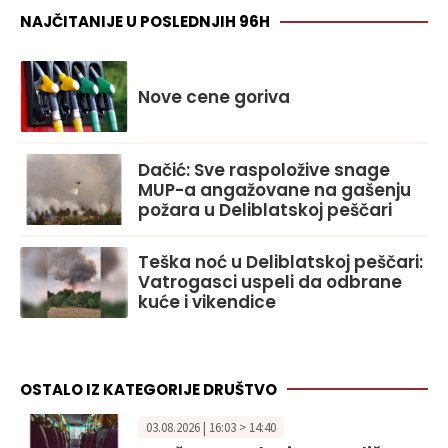
NAJČITANIJE U POSLEDNJIH 96H
Nove cene goriva
Dačić: Sve raspoložive snage
MUP-a angažovane na gašenju
požara u Deliblatskoj peščari
Teška noć u Deliblatskoj peščari:
Vatrogasci uspeli da odbrane
kuće i vikendice
OSTALO IZ KATEGORIJE DRUŠTVO
03.08.2026 | 16:03 > 14:40