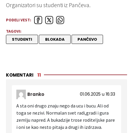
Organizatori su studenti iz Pančeva.
PODELI VEST:
TAGOVI:
STUDENTI
BLOKADA
PANČEVO
KOMENTARI
11
Branko
01.06.2025 u 16:33
A sta oni drugo znaju nego da ucu i bucu. Ali od
toga se nezivi. Normalan svet radi,gradi i gura
zemlju napred. A bukadzije trose roditeljske pare
i oni se kao nesto pitaju a drugi ih izdrzava.