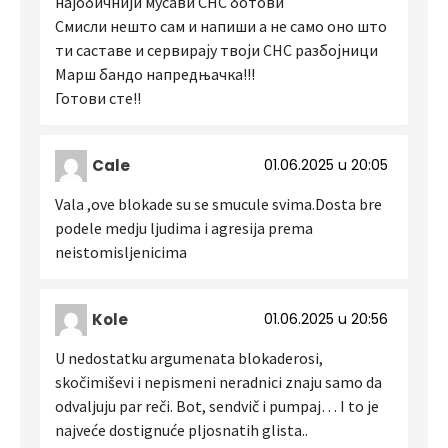
најобичнији мусави СНС ботови
Смисли нешто сам и напиши а не само оно што
ти саставе и сервирају твоји СНС разбојници
Марш бандо напредњачка!!!
Готови сте!!
Cale
01.06.2025 u 20:05
Vala ,ove blokade su se smucule svima.Dosta bre
podele medju ljudima i agresija prema
neistomisljenicima
Kole
01.06.2025 u 20:56
U nedostatku argumenata blokaderosi,
skočimiševi i nepismeni neradnici znaju samo da
odvaljuju par reči. Bot, sendvič i pumpaj… I to je
najveće dostignuće pljosnatih glista..