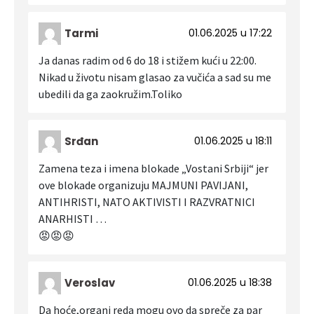
Tarmi
01.06.2025 u 17:22
Ja danas radim od 6 do 18 i stižem kući u 22:00.
Nikad u životu nisam glasao za vučića a sad su me
ubedili da ga zaokružim.Toliko
Srđan
01.06.2025 u 18:11
Zamena teza i imena blokade „Vostani Srbiji“ jer
ove blokade organizuju MAJMUNI PAVIJANI,
ANTIHRISTI, NATO AKTIVISTI I RAZVRATNICI
ANARHISTI …
😡😡😡
Veroslav
01.06.2025 u 18:38
Da hoće,organi reda mogu ovo da spreče za par