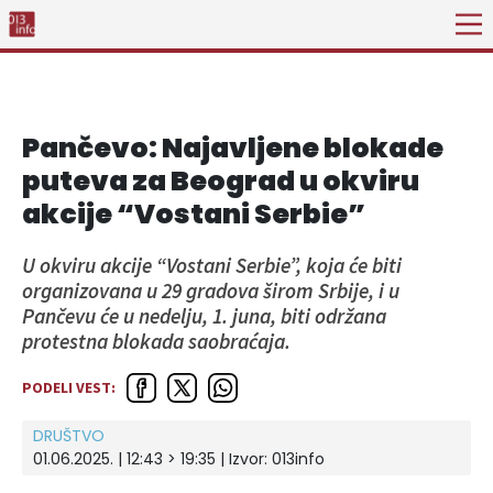
Pančevo: Najavljene blokade
puteva za Beograd u okviru
akcije “Vostani Serbie”
U okviru akcije “Vostani Serbie”, koja će biti
organizovana u 29 gradova širom Srbije, i u
Pančevu će u nedelju, 1. juna, biti održana
protestna blokada saobraćaja.
PODELI VEST:
DRUŠTVO
01.06.2025. | 12:43 > 19:35 | Izvor:
013info