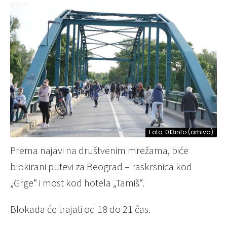
Foto: 013info (arhiva)
Prema najavi na društvenim mrežama, biće
blokirani putevi za Beograd – raskrsnica kod
„Grge“ i most kod hotela „Tamiš“.
Blokada će trajati od 18 do 21 čas.