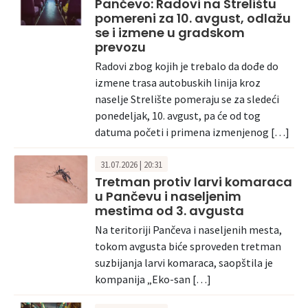
Pančevo: Radovi na Strelištu
pomereni za 10. avgust, odlažu
se i izmene u gradskom
prevozu
Radovi zbog kojih je trebalo da dođe do
izmene trasa autobuskih linija kroz
naselje Strelište pomeraju se za sledeći
ponedeljak, 10. avgust, pa će od tog
datuma početi i primena izmenjenog […]
31.07.2026 | 20:31
Tretman protiv larvi komaraca
u Pančevu i naseljenim
mestima od 3. avgusta
Na teritoriji Pančeva i naseljenih mesta,
tokom avgusta biće sproveden tretman
suzbijanja larvi komaraca, saopštila je
kompanija „Eko-san […]