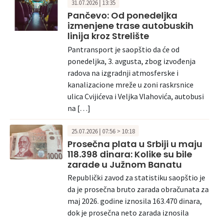
31.07.2026 | 13:35
Pančevo: Od ponedeljka
izmenjene trase autobuskih
linija kroz Strelište
Pantransport je saopštio da će od
ponedeljka, 3. avgusta, zbog izvođenja
radova na izgradnji atmosferske i
kanalizacione mreže u zoni raskrsnice
ulica Cvijićeva i Veljka Vlahovića, autobusi
na […]
25.07.2026 | 07:56 > 10:18
Prosečna plata u Srbiji u maju
118.398 dinara: Kolike su bile
zarade u Južnom Banatu
Republički zavod za statistiku saopštio je
da je prosečna bruto zarada obračunata za
maj 2026. godine iznosila 163.470 dinara,
dok je prosečna neto zarada iznosila