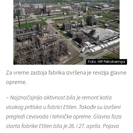
Foto: HIP Petrohemija
Za vreme zastoja fabrika izvršena je revizija glavne
opreme.
–
Najznačajnija aktivnost bila je remont kotla
visokog pritiska u fabrici Etilen. Takođe su izvršeni
pregledi cevovoda i tehničke opreme. Glavna faza
starta fabrike Etilen bila je 26. i 27. aprila. Pojava