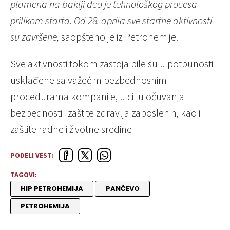
plamena na baklji deo je tehnološkog procesa
prilikom starta. Od 28. aprila sve startne aktivnosti
su završene,
saopšteno je iz Petrohemije.
Sve aktivnosti tokom zastoja bile su u potpunosti
usklađene sa važećim bezbednosnim
procedurama kompanije, u cilju očuvanja
bezbednosti i zaštite zdravlja zaposlenih, kao i
zaštite radne i životne sredine
PODELI VEST:
TAGOVI:
HIP PETROHEMIJA
PANČEVO
PETROHEMIJA