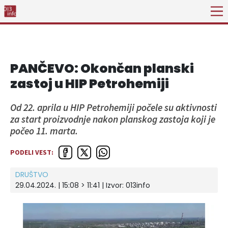
PANČEVO: Okončan planski
zastoj u HIP Petrohemiji
Od 22. aprila u HIP Petrohemiji počele su aktivnosti
za start proizvodnje nakon planskog zastoja koji je
počeo 11. marta.
PODELI VEST:
DRUŠTVO
29.04.2024. | 15:08 > 11:41 | Izvor:
013info