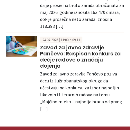
da je prosečna bruto zarada obračunata za
maj 2026. godine iznosila 163.470 dinara,
dok je prosečna neto zarada iznosila
118.398 […]
24.07.2026 | 11:00 > 09:11
Zavod za javno zdravlje
Pančevo: Raspisan konkurs za
dečje radove o značaju
dojenja
Zavod za javno zdravlje Pančevo poziva
decu iz Južnobanatskog okruga da
učestvuju na konkursu za izbor najboljih
likovnih i literarnih radova na temu
„Majčino mleko – najbolja hrana od prvog
[…]