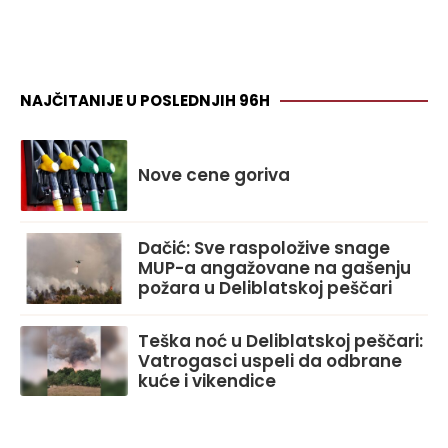
NAJČITANIJE U POSLEDNJIH 96H
Nove cene goriva
Dačić: Sve raspoložive snage
MUP-a angažovane na gašenju
požara u Deliblatskoj peščari
Teška noć u Deliblatskoj peščari:
Vatrogasci uspeli da odbrane
kuće i vikendice