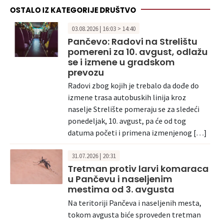
OSTALO IZ KATEGORIJE DRUŠTVO
03.08.2026 | 16:03 > 14:40
Pančevo: Radovi na Strelištu
pomereni za 10. avgust, odlažu
se i izmene u gradskom
prevozu
Radovi zbog kojih je trebalo da dođe do
izmene trasa autobuskih linija kroz
naselje Strelište pomeraju se za sledeći
ponedeljak, 10. avgust, pa će od tog
datuma početi i primena izmenjenog […]
31.07.2026 | 20:31
Tretman protiv larvi komaraca
u Pančevu i naseljenim
mestima od 3. avgusta
Na teritoriji Pančeva i naseljenih mesta,
tokom avgusta biće sproveden tretman