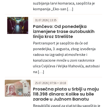
suzbijanja larvi komaraca, saopštila je
kompanija „Eko-san […]
31.07.2026 | 13:35
Pančevo: Od ponedeljka
izmenjene trase autobuskih
linija kroz Strelište
Pantransport je saopštio da će od
ponedeljka, 3. avgusta, zbog izvođenja
radova na izgradnji atmosferske i
kanalizacione mreže u zoni raskrsnice
ulica Cvijićeva i Veljka Vlahovića, autobusi
na […]
25.07.2026 | 07:56 > 10:18
Prosečna plata u Srbiji u maju
118.398 dinara: Kolike su bile
zarade u Južnom Banatu
Republički zavod za statistiku saopštio je