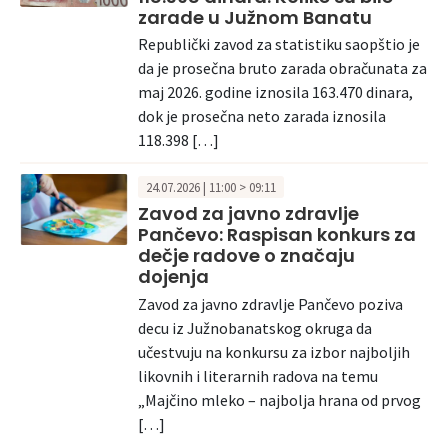
zarade u Južnom Banatu
Republički zavod za statistiku saopštio je
da je prosečna bruto zarada obračunata za
maj 2026. godine iznosila 163.470 dinara,
dok je prosečna neto zarada iznosila
118.398 […]
24.07.2026 | 11:00 > 09:11
Zavod za javno zdravlje
Pančevo: Raspisan konkurs za
dečje radove o značaju
dojenja
Zavod za javno zdravlje Pančevo poziva
decu iz Južnobanatskog okruga da
učestvuju na konkursu za izbor najboljih
likovnih i literarnih radova na temu
„Majčino mleko – najbolja hrana od prvog
[…]