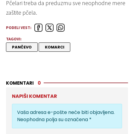
Pčelari treba da preduzmu sve neophodne mere
zaštite pčela.
PODELI VEST:
TAGOVI:
PANČEVO
KOMARCI
KOMENTARI
0
NAPIŠI KOMENTAR
Vaša adresa e-pošte neće biti objavljena.
Neophodna polja su označena
*