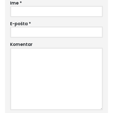
Ime
*
E-pošta
*
Komentar