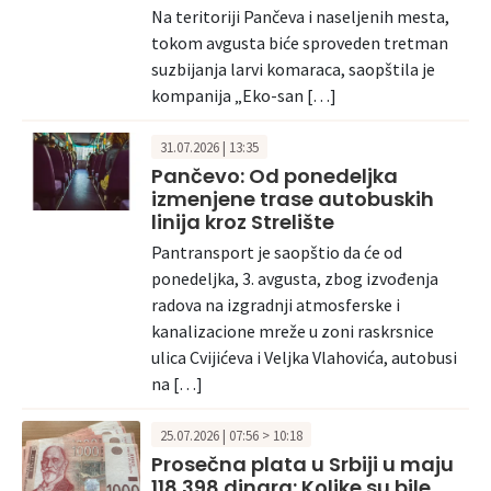
Na teritoriji Pančeva i naseljenih mesta,
tokom avgusta biće sproveden tretman
suzbijanja larvi komaraca, saopštila je
kompanija „Eko-san […]
31.07.2026 | 13:35
Pančevo: Od ponedeljka
izmenjene trase autobuskih
linija kroz Strelište
Pantransport je saopštio da će od
ponedeljka, 3. avgusta, zbog izvođenja
radova na izgradnji atmosferske i
kanalizacione mreže u zoni raskrsnice
ulica Cvijićeva i Veljka Vlahovića, autobusi
na […]
25.07.2026 | 07:56 > 10:18
Prosečna plata u Srbiji u maju
118.398 dinara: Kolike su bile