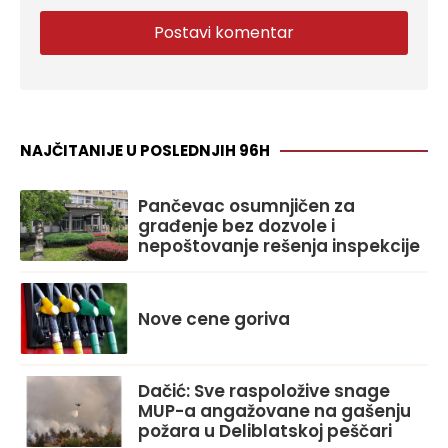
NAJČITANIJE U POSLEDNJIH 96H
Pančevac osumnjičen za
građenje bez dozvole i
nepoštovanje rešenja inspekcije
Nove cene goriva
Dačić: Sve raspoložive snage
MUP-a angažovane na gašenju
požara u Deliblatskoj peščari