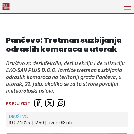
Pančevo: Tretman suzbijanja
odraslih komaraca u utorak
Društvo za dezinfekciju, dezinsekciju i deratizaciju
EKO-SAN PLUS D.O.O. izvršiće tretman suzbijanja
odraslih komaraca na teritoriji grada Pančeva, u
utorak, 22. jula, ukoliko se za to stvore povoljni
meteorološki uslovi.
PODELI VEST:
DRUŠTVO
19.07.2025. | 12:50 | Izvor:
013info