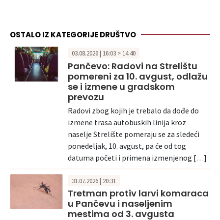
OSTALO IZ KATEGORIJE DRUŠTVO
03.08.2026 | 16:03 > 14:40
Pančevo: Radovi na Strelištu
pomereni za 10. avgust, odlažu
se i izmene u gradskom
prevozu
Radovi zbog kojih je trebalo da dođe do
izmene trasa autobuskih linija kroz
naselje Strelište pomeraju se za sledeći
ponedeljak, 10. avgust, pa će od tog
datuma početi i primena izmenjenog […]
31.07.2026 | 20:31
Tretman protiv larvi komaraca
u Pančevu i naseljenim
mestima od 3. avgusta