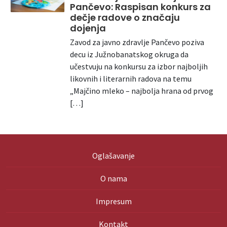
Pančevo: Raspisan konkurs za
dečje radove o značaju
dojenja
Zavod za javno zdravlje Pančevo poziva
decu iz Južnobanatskog okruga da
učestvuju na konkursu za izbor najboljih
likovnih i literarnih radova na temu
„Majčino mleko – najbolja hrana od prvog
[…]
Oglašavanje
O nama
Impresum
Kontakt