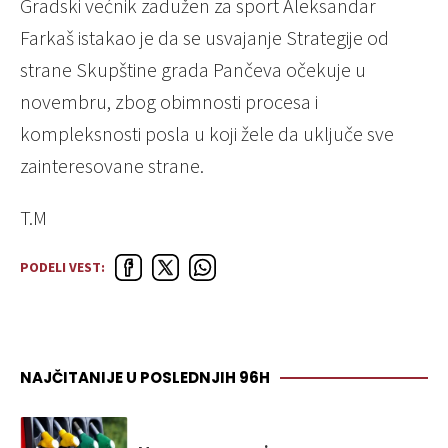
Gradski većnik zadužen za sport Aleksandar
Farkaš istakao je da se usvajanje Strategije od
strane Skupštine grada Pančeva očekuje u
novembru, zbog obimnosti procesa i
kompleksnosti posla u koji žele da uključe sve
zainteresovane strane.
T.M
PODELI VEST:
NAJČITANIJE U POSLEDNJIH 96H