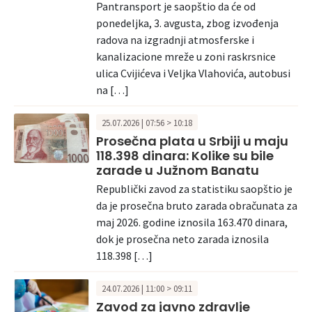
Pantransport je saopštio da će od
ponedeljka, 3. avgusta, zbog izvođenja
radova na izgradnji atmosferske i
kanalizacione mreže u zoni raskrsnice
ulica Cvijićeva i Veljka Vlahovića, autobusi
na […]
25.07.2026 | 07:56 > 10:18
Prosečna plata u Srbiji u maju
118.398 dinara: Kolike su bile
zarade u Južnom Banatu
Republički zavod za statistiku saopštio je
da je prosečna bruto zarada obračunata za
maj 2026. godine iznosila 163.470 dinara,
dok je prosečna neto zarada iznosila
118.398 […]
24.07.2026 | 11:00 > 09:11
Zavod za javno zdravlje