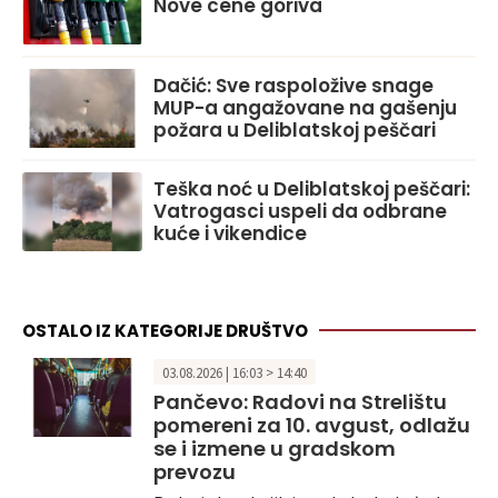
Nove cene goriva
Dačić: Sve raspoložive snage
MUP-a angažovane na gašenju
požara u Deliblatskoj peščari
Teška noć u Deliblatskoj peščari:
Vatrogasci uspeli da odbrane
kuće i vikendice
OSTALO IZ KATEGORIJE DRUŠTVO
03.08.2026 | 16:03 > 14:40
Pančevo: Radovi na Strelištu
pomereni za 10. avgust, odlažu
se i izmene u gradskom
prevozu