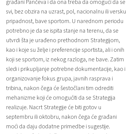
građani Pančeva i da ona treba da omogući da se
svi, bez obzira na uzrast, pol, nacionalnu ili versku
pripadnost, bave sportom. U narednom periodu
potrebno je da se ispita stanje na terenu, da se
utvrdi šta je urađeno prethodnom Strategijom,
kao i koje su želje i preferencije sportista, ali i onih
koji se sportom, iz nekog razloga, ne bave. Zatim
sledi i prikupljanje potrebne dokumentacije, kao i
organizovanje fokus grupa, javnih rasprava i
tribina, nakon čega će šestočlani tim odrediti
mehanizme koji će omogućiti da se Strategija
realizuje. Nacrt Strategije će biti gotov u
septembru ili oktobru, nakon čega će građani
moći da daju dodatne primedbe i sugestije.