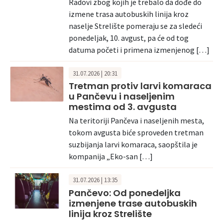
Radovi zbog kojih je trebalo da dođe do
izmene trasa autobuskih linija kroz
naselje Strelište pomeraju se za sledeći
ponedeljak, 10. avgust, pa će od tog
datuma početi i primena izmenjenog […]
31.07.2026 | 20:31
Tretman protiv larvi komaraca
u Pančevu i naseljenim
mestima od 3. avgusta
Na teritoriji Pančeva i naseljenih mesta,
tokom avgusta biće sproveden tretman
suzbijanja larvi komaraca, saopštila je
kompanija „Eko-san […]
31.07.2026 | 13:35
Pančevo: Od ponedeljka
izmenjene trase autobuskih
linija kroz Strelište