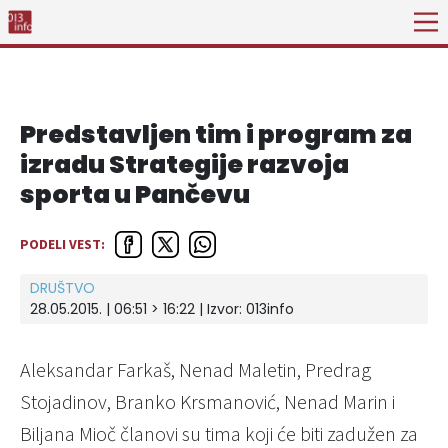
Predstavljen tim i program za
izradu Strategije razvoja
sporta u Pančevu
PODELI VEST:
DRUŠTVO
28.05.2015. | 06:51 > 16:22 | Izvor:
013info
Aleksandar Farkaš, Nenad Maletin, Predrag
Stojadinov, Branko Krsmanović, Nenad Marin i
Biljana Mioč članovi su tima koji će biti zadužen za