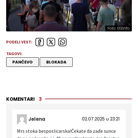
Foto: 013info
PODELI VEST:
TAGOVI:
PANČEVO
BLOKADA
KOMENTARI
3
Jelena
02.07.2025 u 23:21
Mrs stoka besposlicarska!Čekate da zađe sunce