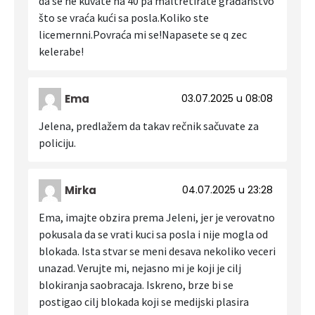
da se ne kuvate na 40 pa maltretirate građanstvo
što se vraća kući sa posla.Koliko ste
licemernni.Povraća mi se!Napasete se q zec
kelerabe!
Ema
03.07.2025 u 08:08
Jelena, predlažem da takav rečnik sačuvate za
policiju.
Mirka
04.07.2025 u 23:28
Ema, imajte obzira prema Jeleni, jer je verovatno
pokusala da se vrati kuci sa posla i nije mogla od
blokada. Ista stvar se meni desava nekoliko veceri
unazad. Verujte mi, nejasno mi je koji je cilj
blokiranja saobracaja. Iskreno, brze bi se
postigao cilj blokada koji se medijski plasira