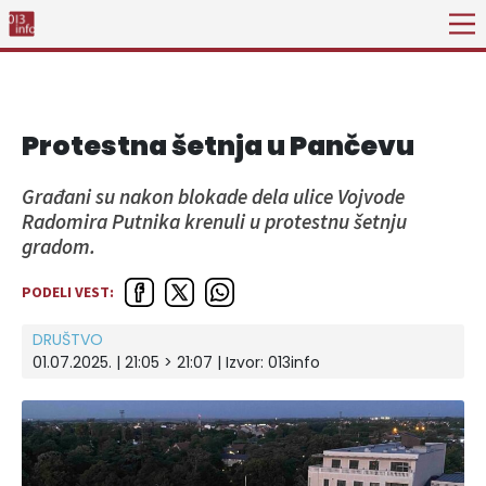
Protestna šetnja u Pančevu
Građani su nakon blokade dela ulice Vojvode
Radomira Putnika krenuli u protestnu šetnju
gradom.
PODELI VEST:
DRUŠTVO
01.07.2025. | 21:05 > 21:07 | Izvor:
013info