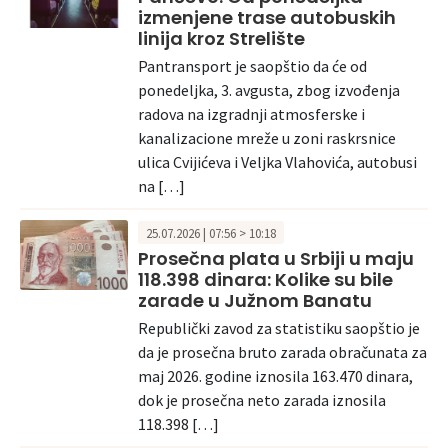
izmenjene trase autobuskih
linija kroz Strelište
Pantransport je saopštio da će od
ponedeljka, 3. avgusta, zbog izvođenja
radova na izgradnji atmosferske i
kanalizacione mreže u zoni raskrsnice
ulica Cvijićeva i Veljka Vlahovića, autobusi
na […]
25.07.2026 | 07:56 > 10:18
Prosečna plata u Srbiji u maju
118.398 dinara: Kolike su bile
zarade u Južnom Banatu
Republički zavod za statistiku saopštio je
da je prosečna bruto zarada obračunata za
maj 2026. godine iznosila 163.470 dinara,
dok je prosečna neto zarada iznosila
118.398 […]