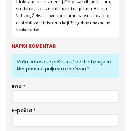
blokiranjem „rezidencija“ kojekakvih politicara,
studenata koji zele da uce ili na primer Hrama
Velikog Źeksa…ovo vodi samo haosu i totalnoj
destabilizaciji sistema koji 30 godina unazad ne
funkcionise.
NAPIŠI KOMENTAR
Vaša adresa e-pošte neće biti objavljena.
Neophodna polja su označena
*
Ime
*
E-pošta
*