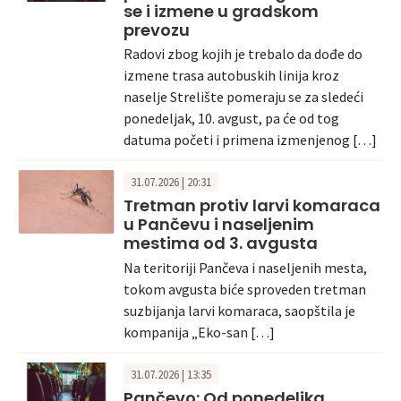
se i izmene u gradskom
prevozu
Radovi zbog kojih je trebalo da dođe do
izmene trasa autobuskih linija kroz
naselje Strelište pomeraju se za sledeći
ponedeljak, 10. avgust, pa će od tog
datuma početi i primena izmenjenog […]
31.07.2026 | 20:31
Tretman protiv larvi komaraca
u Pančevu i naseljenim
mestima od 3. avgusta
Na teritoriji Pančeva i naseljenih mesta,
tokom avgusta biće sproveden tretman
suzbijanja larvi komaraca, saopštila je
kompanija „Eko-san […]
31.07.2026 | 13:35
Pančevo: Od ponedeljka