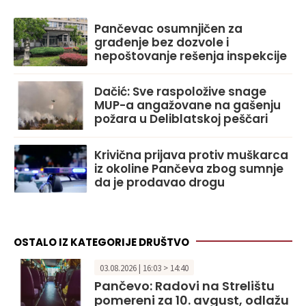
Pančevac osumnjičen za
građenje bez dozvole i
nepoštovanje rešenja inspekcije
Dačić: Sve raspoložive snage
MUP-a angažovane na gašenju
požara u Deliblatskoj peščari
Krivična prijava protiv muškarca
iz okoline Pančeva zbog sumnje
da je prodavao drogu
OSTALO IZ KATEGORIJE DRUŠTVO
03.08.2026 | 16:03 > 14:40
Pančevo: Radovi na Strelištu
pomereni za 10. avgust, odlažu