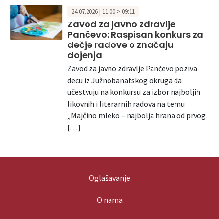
24.07.2026 | 11:00 > 09:11
Zavod za javno zdravlje
Pančevo: Raspisan konkurs za
dečje radove o značaju
dojenja
Zavod za javno zdravlje Pančevo poziva
decu iz Južnobanatskog okruga da
učestvuju na konkursu za izbor najboljih
likovnih i literarnih radova na temu
„Majčino mleko – najbolja hrana od prvog
[…]
Oglašavanje
O nama