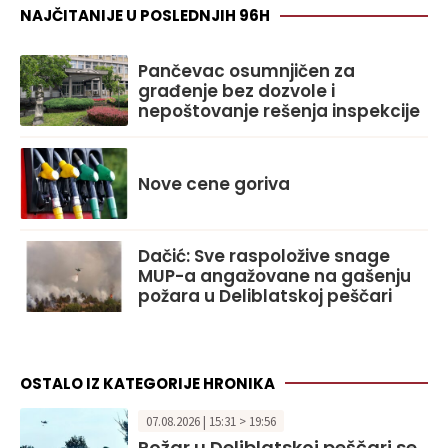
NAJČITANIJE U POSLEDNJIH 96H
Pančevac osumnjičen za
građenje bez dozvole i
nepoštovanje rešenja inspekcije
Nove cene goriva
Dačić: Sve raspoložive snage
MUP-a angažovane na gašenju
požara u Deliblatskoj peščari
OSTALO IZ KATEGORIJE HRONIKA
07.08.2026 | 15:31 > 19:56
Požar u Deliblatskoj peščari se