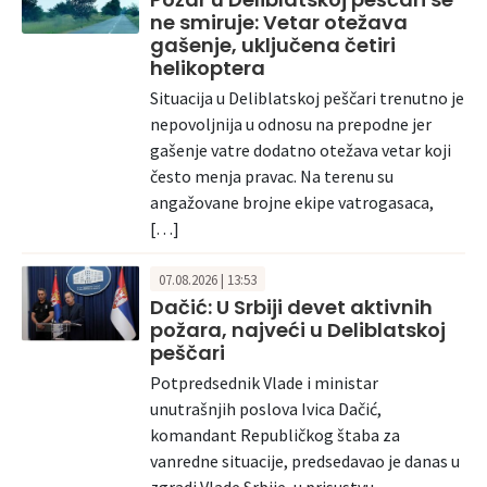
ne smiruje: Vetar otežava
gašenje, uključena četiri
helikoptera
Situacija u Deliblatskoj peščari trenutno je
nepovoljnija u odnosu na prepodne jer
gašenje vatre dodatno otežava vetar koji
često menja pravac. Na terenu su
angažovane brojne ekipe vatrogasaca,
[…]
07.08.2026 | 13:53
Dačić: U Srbiji devet aktivnih
požara, najveći u Deliblatskoj
peščari
Potpredsednik Vlade i ministar
unutrašnjih poslova Ivica Dačić,
komandant Republičkog štaba za
vanredne situacije, predsedavao je danas u