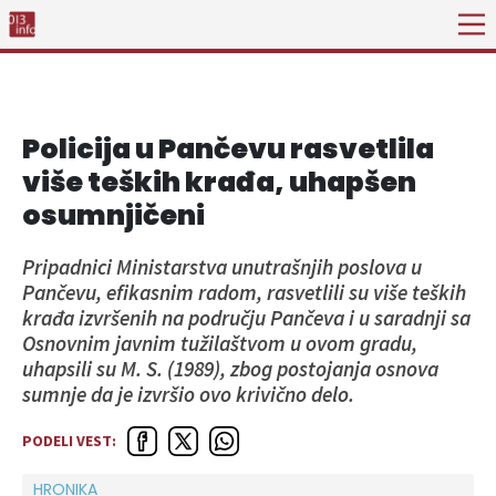
Policija u Pančevu rasvetlila
više teških krađa, uhapšen
osumnjičeni
Pripadnici Ministarstva unutrašnjih poslova u
Pančevu, efikasnim radom, rasvetlili su više teških
krađa izvršenih na području Pančeva i u saradnji sa
Osnovnim javnim tužilaštvom u ovom gradu,
uhapsili su M. S. (1989), zbog postojanja osnova
sumnje da je izvršio ovo krivično delo.
PODELI VEST:
HRONIKA