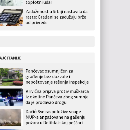
toplotni udar
Zaduženost u Srbiji nastavila da
raste: Građani se zadužuju brže
od privrede
AJČITANIJE
Pančevac osumnjičen za
građenje bez dozvole i
nepoštovanje rešenja inspekcije
Krivična prijava protiv muškarca
iz okoline Pančeva zbog sumnje
da je prodavao drogu
Dačić: Sve raspoložive snage
MUP-a angažovane na gašenju
požara u Deliblatskoj peščari