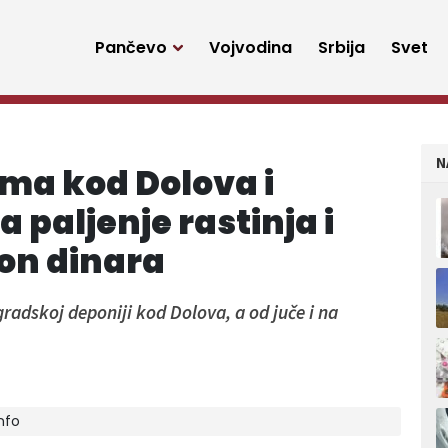
Pančevo
Vojvodina
Srbija
Svet
N
ama kod Dolova i
 paljenje rastinja i
ion dinara
radskoj deponiji kod Dolova, a od juče i na
nfo