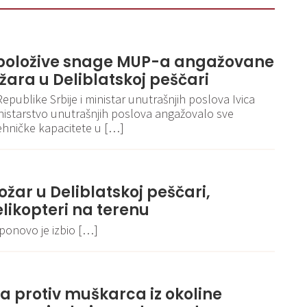
spoložive snage MUP-a angažovane
ara u Deliblatskoj peščari
publike Srbije i ministar unutrašnjih poslova Ivica
 Ministarstvo unutrašnjih poslova angažovalo sve
tehničke kapacitete u […]
ožar u Deliblatskoj peščari,
elikopteri na terenu
 ponovo je izbio […]
va protiv muškarca iz okoline