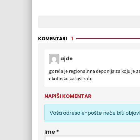
KOMENTARI
1
ajde
gorela je regionalnna deponija za koju je z
ekolosku katastrofu
NAPIŠI KOMENTAR
Vaša adresa e-pošte neće biti objavl
Ime
*