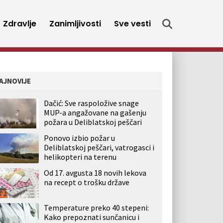
Zdravlje
Zanimljivosti
Sve vesti
AJNOVIJE
Dačić: Sve raspoložive snage
MUP-a angažovane na gašenju
požara u Deliblatskoj peščari
Ponovo izbio požar u
Deliblatskoj peščari, vatrogasci i
helikopteri na terenu
Od 17. avgusta 18 novih lekova
na recept o trošku države
Temperature preko 40 stepeni:
Kako prepoznati sunčanicu i