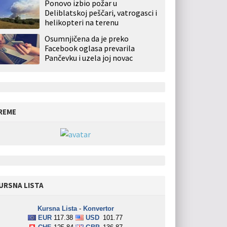
Ponovo izbio požar u
Deliblatskoj peščari, vatrogasci i
helikopteri na terenu
Osumnjičena da je preko
Facebook oglasa prevarila
Pančevku i uzela joj novac
REME
URSNA LISTA