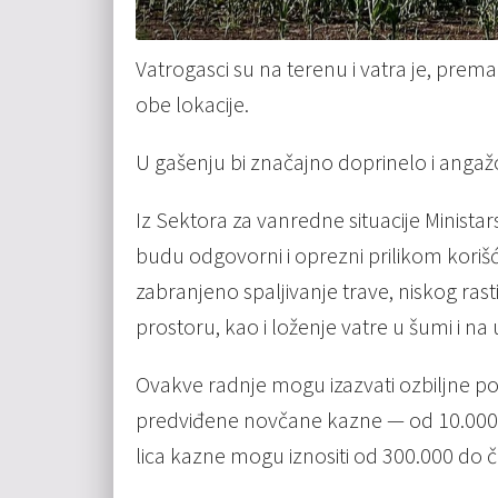
Vatrogasci su na terenu i vatra je, pr
obe lokacije.
U gašenju bi značajno doprinelo i angaž
Iz Sektora za vanredne situacije Minist
budu odgovorni i oprezni prilikom kori
zabranjeno spaljivanje trave, niskog ras
prostoru, kao i loženje vatre u šumi i 
Ovakve radnje mogu izazvati ozbiljne posl
predviđene novčane kazne — od 10.000 do
lica kazne mogu iznositi od 300.000 do č