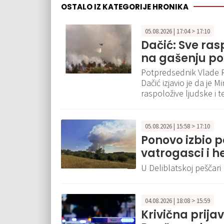
OSTALO IZ KATEGORIJE HRONIKA
05.08.2026 | 17:04 > 17:10
Dačić: Sve ra
na gašenju pož
Potpredsednik Vlade Re
Dačić izjavio je da je
raspoložive ljudske i 
05.08.2026 | 15:58 > 17:10
Ponovo izbio p
vatrogasci i h
U Deliblatskoj peščari
04.08.2026 | 18:08 > 15:59
Krivična prija