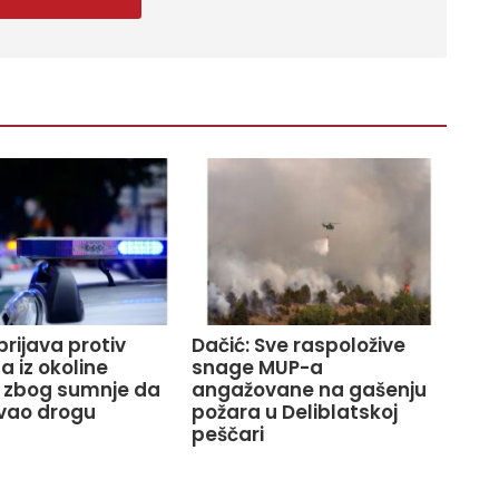
prijava protiv
Dačić: Sve raspoložive
 iz okoline
snage MUP-a
 zbog sumnje da
angažovane na gašenju
vao drogu
požara u Deliblatskoj
peščari