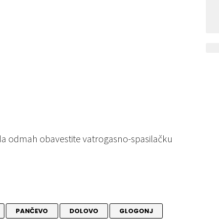
 da odmah obavestite vatrogasno-spasilačku
PANČEVO
DOLOVO
GLOGONJ