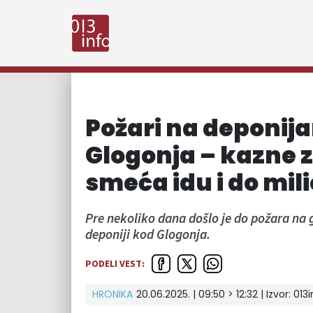
Požari na deponij
Glogonja – kazne za
smeća idu i do mil
Pre nekoliko dana došlo je do požara na g
deponiji kod Glogonja.
PODELI VEST:
HRONIKA
20.06.2025. | 09:50 > 12:32 | Izvor:
013i