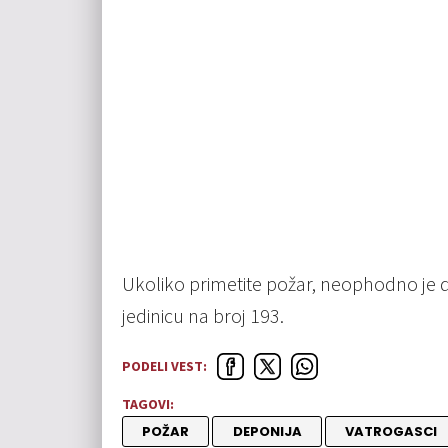
Ukoliko primetite požar, neophodno je
jedinicu na broj 193.
PODELI VEST:
TAGOVI:
POŽAR
DEPONIJA
VATROGASCI