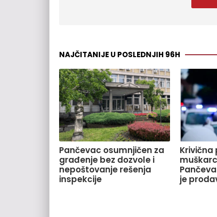
NAJČITANIJE U POSLEDNJIH 96H
Pančevac osumnjičen za
Krivična 
građenje bez dozvole i
muškarca
nepoštovanje rešenja
Pančeva
inspekcije
je proda