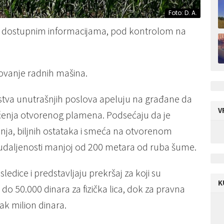
Foto: D. A.
ema dostupnim informacijama, pod kontrolom na
ovanje radnih mašina.
arstva unutrašnjih poslova apeluju na građane da
V
šćenja otvorenog plamena. Podsećaju da je
tinja, biljnih ostataka i smeća na otvorenom
na udaljenosti manjoj od 200 metara od ruba šume.
edice i predstavljaju prekršaj za koji su
K
 50.000 dinara za fizička lica, dok za pravna
ak milion dinara.