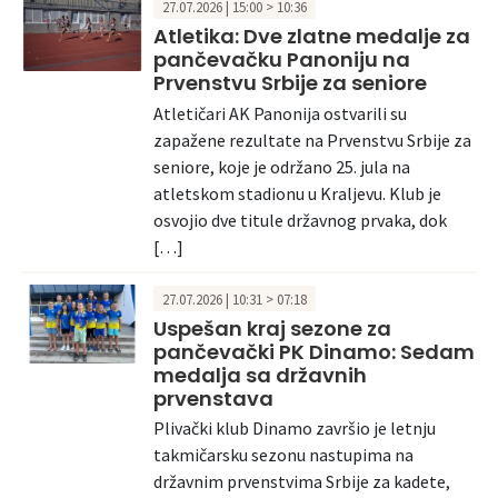
27.07.2026 | 15:00 > 10:36
Atletika: Dve zlatne medalje za
pančevačku Panoniju na
Prvenstvu Srbije za seniore
Atletičari AK Panonija ostvarili su
zapažene rezultate na Prvenstvu Srbije za
seniore, koje je održano 25. jula na
atletskom stadionu u Kraljevu. Klub je
osvojio dve titule državnog prvaka, dok
[…]
27.07.2026 | 10:31 > 07:18
Uspešan kraj sezone za
pančevački PK Dinamo: Sedam
medalja sa državnih
prvenstava
Plivački klub Dinamo završio je letnju
takmičarsku sezonu nastupima na
državnim prvenstvima Srbije za kadete,