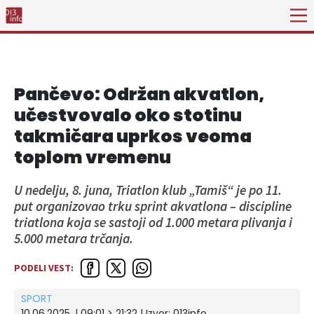
Pančevo: Održan akvatlon,
učestvovalo oko stotinu
takmičara uprkos veoma
toplom vremenu
U nedelju, 8. juna, Triatlon klub „Tamiš“ je po 11.
put organizovao trku sprint akvatlona – discipline
triatlona koja se sastoji od 1.000 metara plivanja i
5.000 metara trčanja.
PODELI VEST:
SPORT
10.06.2025. | 09:01 > 21:32 | Izvor:
013info