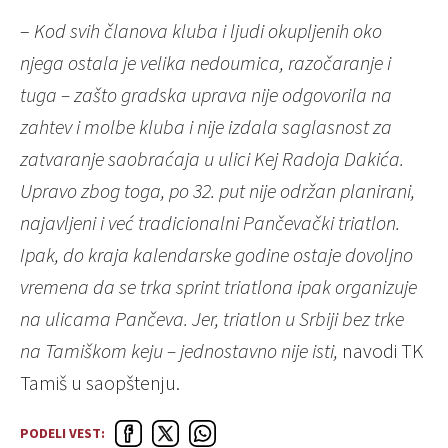
–
Kod svih članova kluba i ljudi okupljenih oko
njega ostala je velika nedoumica, razočaranje i
tuga – zašto gradska uprava nije odgovorila na
zahtev i molbe kluba i nije izdala saglasnost za
zatvaranje saobraćaja u ulici Kej Radoja Dakića.
Upravo zbog toga, po 32. put nije održan planirani,
najavljeni i već tradicionalni Pančevački triatlon.
Ipak, do kraja kalendarske godine ostaje dovoljno
vremena da se trka sprint triatlona ipak organizuje
na ulicama Pančeva. Jer, triatlon u Srbiji bez trke
na Tamiškom keju – jednostavno nije isti,
navodi TK
Tamiš u saopštenju.
PODELI VEST: