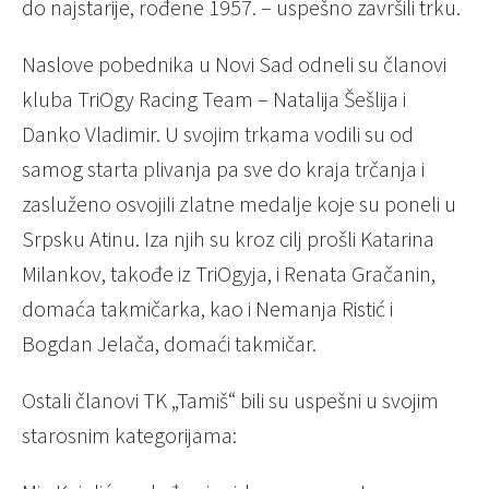
do najstarije, rođene 1957. – uspešno završili trku.
Naslove pobednika u Novi Sad odneli su članovi
kluba TriOgy Racing Team – Natalija Šešlija i
Danko Vladimir. U svojim trkama vodili su od
samog starta plivanja pa sve do kraja trčanja i
zasluženo osvojili zlatne medalje koje su poneli u
Srpsku Atinu. Iza njih su kroz cilj prošli Katarina
Milankov, takođe iz TriOgyja, i Renata Gračanin,
domaća takmičarka, kao i Nemanja Ristić i
Bogdan Jelača, domaći takmičar.
Ostali članovi TK „Tamiš“ bili su uspešni u svojim
starosnim kategorijama: