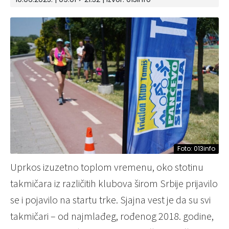
Foto: 013info
Uprkos izuzetno toplom vremenu, oko stotinu
takmičara iz različitih klubova širom Srbije prijavilo
se i pojavilo na startu trke. Sjajna vest je da su svi
takmičari – od najmlađeg, rođenog 2018. godine,