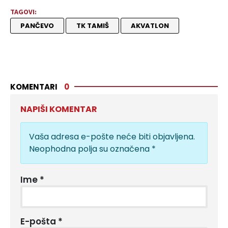
TAGOVI:
PANČEVO
TK TAMIŠ
AKVATLON
KOMENTARI
0
NAPIŠI KOMENTAR
Vaša adresa e-pošte neće biti objavljena.
Neophodna polja su označena
*
Ime
*
E-pošta
*