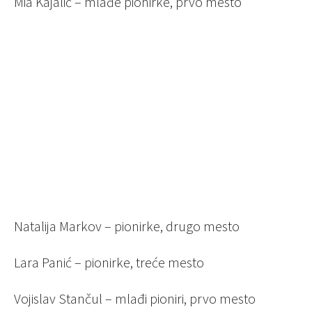
Mia Kajalić – mlađe pionirke, prvo mesto
Natalija Markov – pionirke, drugo mesto
Lara Panić – pionirke, treće mesto
Vojislav Stančul – mlađi pioniri, prvo mesto