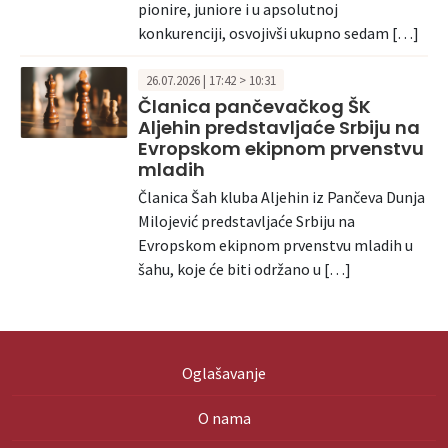
pionire, juniore i u apsolutnoj
konkurenciji, osvojivši ukupno sedam […]
26.07.2026 | 17:42 > 10:31
Članica pančevačkog ŠK
Aljehin predstavljaće Srbiju na
Evropskom ekipnom prvenstvu
mladih
Članica Šah kluba Aljehin iz Pančeva Dunja
Milojević predstavljaće Srbiju na
Evropskom ekipnom prvenstvu mladih u
šahu, koje će biti održano u […]
Oglašavanje
O nama