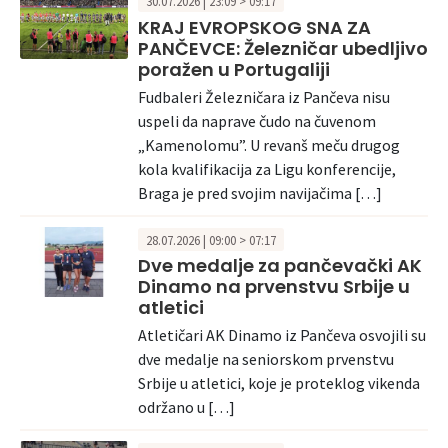
30.07.2026 | 23:09 > 09:17
KRAJ EVROPSKOG SNA ZA
PANČEVCE: Železničar ubedljivo
poražen u Portugaliji
Fudbaleri Železničara iz Pančeva nisu
uspeli da naprave čudo na čuvenom
„Kamenolomu”. U revanš meču drugog
kola kvalifikacija za Ligu konferencije,
Braga je pred svojim navijačima […]
28.07.2026 | 09:00 > 07:17
Dve medalje za pančevački AK
Dinamo na prvenstvu Srbije u
atletici
Atletičari AK Dinamo iz Pančeva osvojili su
dve medalje na seniorskom prvenstvu
Srbije u atletici, koje je proteklog vikenda
održano u […]