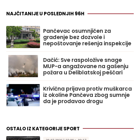
NAJČITANIJE U POSLEDNJIH 96H
Pančevac osumnjičen za
građenje bez dozvole i
nepoštovanje rešenja inspekcije
Dačić: Sve raspoložive snage
MUP-a angažovane na gašenju
požara u Deliblatskoj peščari
Krivična prijava protiv muškarca
iz okoline Pančeva zbog sumnje
da je prodavao drogu
OSTALO IZ KATEGORIJE SPORT