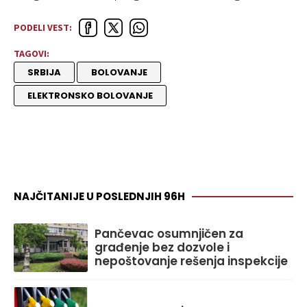
PODELI VEST:
TAGOVI:
SRBIJA
BOLOVANJE
ELEKTRONSKO BOLOVANJE
NAJČITANIJE U POSLEDNJIH 96H
Pančevac osumnjičen za
građenje bez dozvole i
nepoštovanje rešenja inspekcije