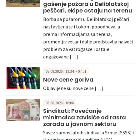
gašenje požara u Deliblatskoj
peščari, ekipe ostaju na terenu
Borba sa požarom u Deliblatskoj peščari
nastavljena je i tokom popodneva, a
prema informacijama sa terena,
promenljiv vetar i dalje predstavlja najveći
problem za vatrogasce i ostale
angažovane […]
07.08.2026 | 12:34 > 07:51
Nove cene goriva
Objavljene su nove cene […]
06.08.2026 | 10:06
Sindikati: Povećanje
minimalca zavisiće od rasta
zarada u javnom sektoru
Savez samostalnih sindikata Srbije (SSSS) i