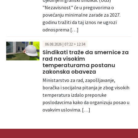
Ujedinjeni granski sindikat (UGS)
"Nezavisnost" će u pregovorima o
povećanju minimalne zarade za 2027.
godinu tražiti da taj iznos ne ugrozi
odnosprema […]
06.08.2026 | 07:22 > 12:34
Sindikati traže da smernice za
rad na visokim
temperaturama postanu
zakonska obaveza
Ministarstvo za rad, zapošljavanje,
boračka i socijalna pitanja je zbog visokih
temperatura izdalo preporuke
poslodavcima kako da organizuju posao u
ovakvim uslovima. […]