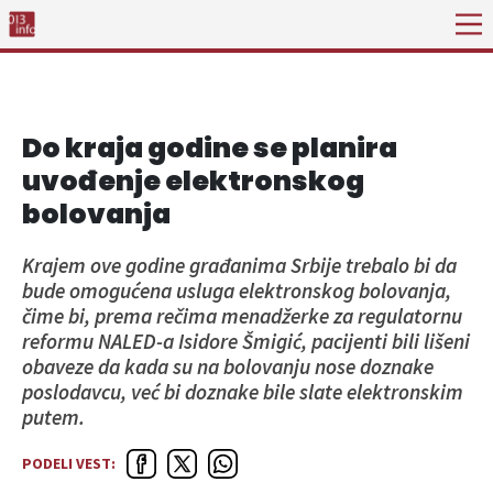
Do kraja godine se planira
uvođenje elektronskog
bolovanja
Krajem ove godine građanima Srbije trebalo bi da
bude omogućena usluga elektronskog bolovanja,
čime bi, prema rečima menadžerke za regulatornu
reformu NALED-a Isidore Šmigić, pacijenti bili lišeni
obaveze da kada su na bolovanju nose doznake
poslodavcu, već bi doznake bile slate elektronskim
putem.
PODELI VEST: