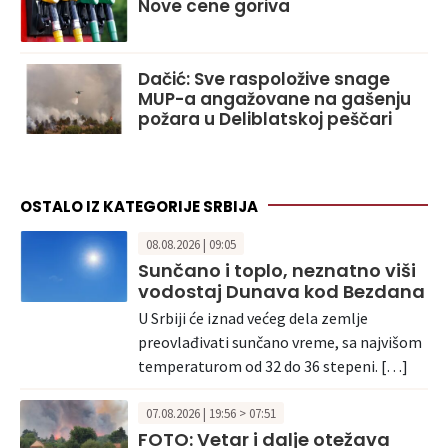
Nove cene goriva
Dačić: Sve raspoložive snage
MUP-a angažovane na gašenju
požara u Deliblatskoj peščari
OSTALO IZ KATEGORIJE SRBIJA
08.08.2026 | 09:05
Sunčano i toplo, neznatno viši
vodostaj Dunava kod Bezdana
U Srbiji će iznad većeg dela zemlje
preovlađivati sunčano vreme, sa najvišom
temperaturom od 32 do 36 stepeni. […]
07.08.2026 | 19:56 > 07:51
FOTO: Vetar i dalje otežava