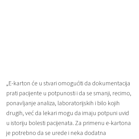
„E-karton će u stvari omogućiti da dokumentacija
prati pacijente u potpunosti i da se smanji, recimo,
ponavljanje analiza, laboratorijskih i bilo kojih
drugih, već da lekari mogu da imaju potpuni uvid
u istoriju bolesti pacijenata. Za primenu e-kartona
je potrebno da se urede i neka dodatna