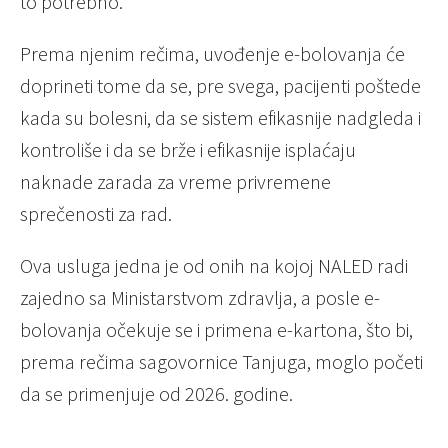
to potrebno.
Prema njenim rečima, uvođenje e-bolovanja će
doprineti tome da se, pre svega, pacijenti poštede
kada su bolesni, da se sistem efikasnije nadgleda i
kontroliše i da se brže i efikasnije isplaćaju
naknade zarada za vreme privremene
sprečenosti za rad.
Ova usluga jedna je od onih na kojoj NALED radi
zajedno sa Ministarstvom zdravlja, a posle e-
bolovanja očekuje se i primena e-kartona, što bi,
prema rečima sagovornice Tanjuga, moglo početi
da se primenjuje od 2026. godine.