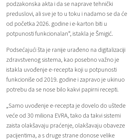
podzakonska akta i da se naprave tehnički
preduslovi, ali sve je to u toku i nadamo se da će
od početka 2026. godine i e-karton biti u
potpunosti funkcionalan“, istakla je Šmigić.
Podsećajući šta je ranije urađeno na digitalizaciji
zdravstvenog sistema, kao posebno važno je
istakla uvođenje e-recepta koji u potpunosti
funkcioniše od 2019. godine i zapravo je ukinuo
potrebu da se nose bilo kakvi papirni recepti.
„Samo uvođenje e-recepta je dovelo do uštede
veće od 30 miliona EVRA, tako da takvi sistemi
zaista olakšavaju praćenje, olakšavaju obaveze
pacijentima, a s druge strane donose velike