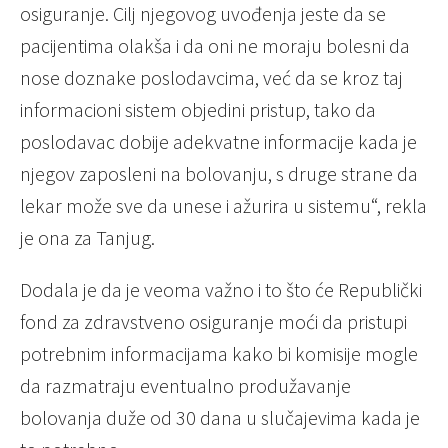
osiguranje. Cilj njegovog uvođenja jeste da se
pacijentima olakša i da oni ne moraju bolesni da
nose doznake poslodavcima, već da se kroz taj
informacioni sistem objedini pristup, tako da
poslodavac dobije adekvatne informacije kada je
njegov zaposleni na bolovanju, s druge strane da
lekar može sve da unese i ažurira u sistemu“, rekla
je ona za Tanjug.
Dodala je da je veoma važno i to što će Republički
fond za zdravstveno osiguranje moći da pristupi
potrebnim informacijama kako bi komisije mogle
da razmatraju eventualno produžavanje
bolovanja duže od 30 dana u slučajevima kada je