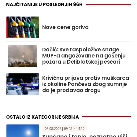
NAJČITANIJE U POSLEDNJIH 96H
Nove cene goriva
Dačić: Sve raspoložive snage
MUP-a angažovane na gašenju
požara u Deliblatskoj peščari
Krivična prijava protiv muškarca
iz okoline Pančeva zbog sumnje
da je prodavao drogu
OSTALO IZ KATEGORIJE SRBIJA
08.08.2026 | 09:05 > 14:12
Sunčano i toplo, neznatno viši