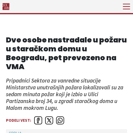
Dve osobe nastradale u požaru
u staračkom domu u
Beogradu, pet prevezeno na
VMA
Pripadnici Sektora za vanredne situacije
Ministarstva unutrašnjih požara lokalizovali su za
sedam minuta požar koji je izbio u Ulici
Partizanska broj 34, u zgradi staračkog doma u
Malom mokrom Lugu.
PODELI VEST: