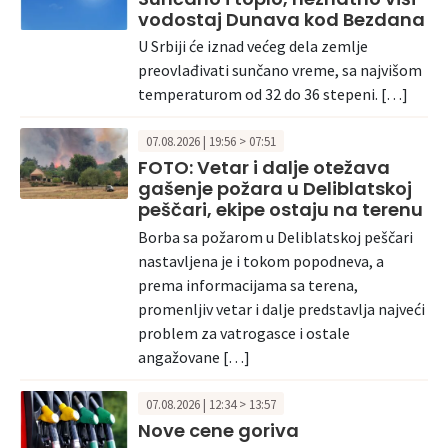
vodostaj Dunava kod Bezdana
U Srbiji će iznad većeg dela zemlje
preovlađivati sunčano vreme, sa najvišom
temperaturom od 32 do 36 stepeni. […]
07.08.2026 | 19:56 > 07:51
FOTO: Vetar i dalje otežava
gašenje požara u Deliblatskoj
peščari, ekipe ostaju na terenu
Borba sa požarom u Deliblatskoj peščari
nastavljena je i tokom popodneva, a
prema informacijama sa terena,
promenljiv vetar i dalje predstavlja najveći
problem za vatrogasce i ostale
angažovane […]
07.08.2026 | 12:34 > 13:57
Nove cene goriva