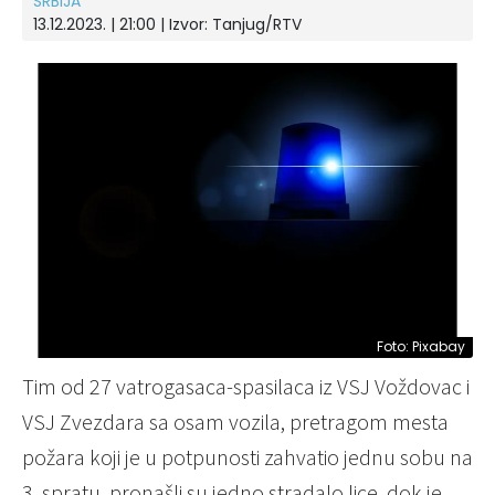
SRBIJA
13.12.2023. | 21:00
| Izvor:
Tanjug/RTV
Foto: Pixabay
Tim od 27 vatrogasaca-spasilaca iz VSJ Voždovac i
VSJ Zvezdara sa osam vozila, pretragom mesta
požara koji je u potpunosti zahvatio jednu sobu na
3. spratu, pronašli su jedno stradalo lice, dok je