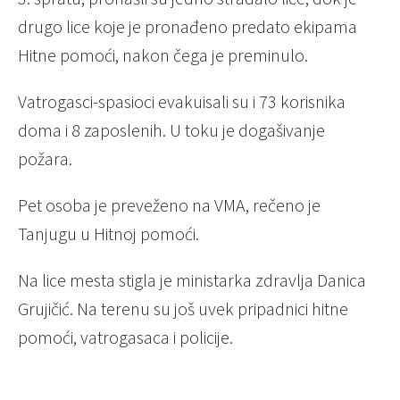
drugo lice koje je pronađeno predato ekipama
Hitne pomoći, nakon čega je preminulo.
Vatrogasci-spasioci evakuisali su i 73 korisnika
doma i 8 zaposlenih. U toku je dogašivanje
požara.
Pet osoba je preveženo na VMA, rečeno je
Tanjugu u Hitnoj pomoći.
Na lice mesta stigla je ministarka zdravlja Danica
Grujičić. Na terenu su još uvek pripadnici hitne
pomoći, vatrogasaca i policije.