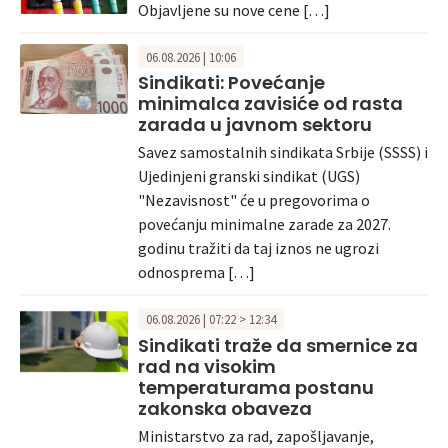
Objavljene su nove cene […]
06.08.2026 | 10:06
Sindikati: Povećanje
minimalca zavisiće od rasta
zarada u javnom sektoru
Savez samostalnih sindikata Srbije (SSSS) i
Ujedinjeni granski sindikat (UGS)
"Nezavisnost" će u pregovorima o
povećanju minimalne zarade za 2027.
godinu tražiti da taj iznos ne ugrozi
odnosprema […]
06.08.2026 | 07:22 > 12:34
Sindikati traže da smernice za
rad na visokim
temperaturama postanu
zakonska obaveza
Ministarstvo za rad, zapošljavanje,