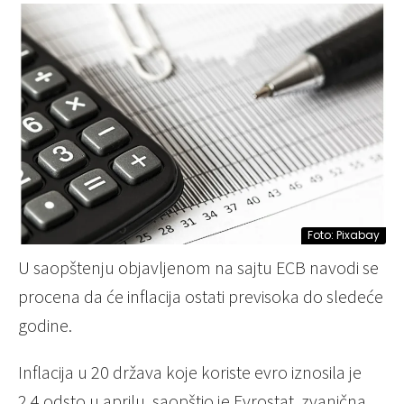
Foto: Pixabay
U saopštenju objavljenom na sajtu ECB navodi se
procena da će inflacija ostati previsoka do sledeće
godine.
Inflacija u 20 država koje koriste evro iznosila je
2,4 odsto u aprilu, saopštio je Evrostat, zvanična