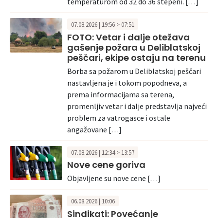
temperaturom od 32 do 36 stepeni. […]
07.08.2026 | 19:56 > 07:51
FOTO: Vetar i dalje otežava
gašenje požara u Deliblatskoj
peščari, ekipe ostaju na terenu
Borba sa požarom u Deliblatskoj peščari
nastavljena je i tokom popodneva, a
prema informacijama sa terena,
promenljiv vetar i dalje predstavlja najveći
problem za vatrogasce i ostale
angažovane […]
07.08.2026 | 12:34 > 13:57
Nove cene goriva
Objavljene su nove cene […]
06.08.2026 | 10:06
Sindikati: Povećanje