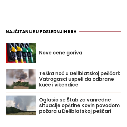
NAJČITANIJE U POSLEDNJIH 96H
Nove cene goriva
Teška noć u Deliblatskoj peščari:
Vatrogasci uspeli da odbrane
kuće i vikendice
Oglasio se Štab za vanredne
situacije opštine Kovin povodom
požara u Deliblatskoj peščari