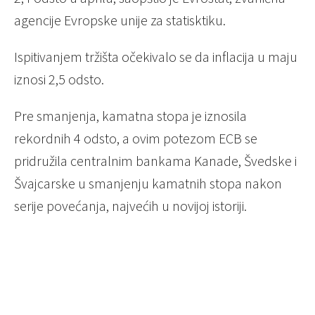
agencije Evropske unije za statisktiku.
Ispitivanjem tržišta očekivalo se da inflacija u maju
iznosi 2,5 odsto.
Pre smanjenja, kamatna stopa je iznosila
rekordnih 4 odsto, a ovim potezom ECB se
pridružila centralnim bankama Kanade, Švedske i
Švajcarske u smanjenju kamatnih stopa nakon
serije povećanja, najvećih u novijoj istoriji.