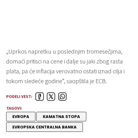
„Uprkos napretku u poslednjim tromesečjima,
domaći pritisci na cene i dalje su jaki zbog rasta
plata, pa će inflacija verovatno ostati iznad cilja i
tokom sledeće godine“, saopštila je ECB.
PODELI VEST:
TAGOVI:
EVROPA
KAMATNA STOPA
EVROPSKA CENTRALNA BANKA