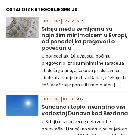
OSTALO IZ KATEGORIJE SRBIJA
09.08.2026 | 12:28 > 16:35
Srbija među zemljama sa
najnižim minimalcem u Evropi,
od ponedeljka pregovori o
povećanju
U ponedeljak, 10. avgusta, počinju
pregovori o iznosu minimalne zarade za
sledeću godinu, a kako su predstavnici
sindikata ranije rekli za Danas, očekuju da
će Vlada Srbije ponuditi minimalnu […]
08.08.2026 | 09:05 > 14:12
Sunčano i toplo, neznatno viši
vodostaj Dunava kod Bezdana
U Srbiji će iznad većeg dela zemlje
preovlađivati sunčano vreme, sa najvišom