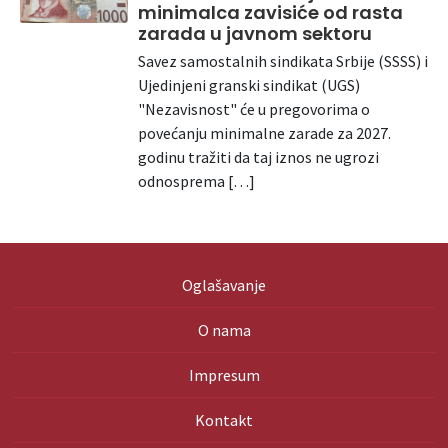
minimalca zavisiće od rasta
zarada u javnom sektoru
Savez samostalnih sindikata Srbije (SSSS) i
Ujedinjeni granski sindikat (UGS)
"Nezavisnost" će u pregovorima o
povećanju minimalne zarade za 2027.
godinu tražiti da taj iznos ne ugrozi
odnosprema […]
Oglašavanje
O nama
Impresum
Kontakt