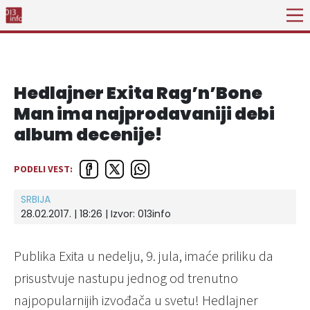
Hedlajner Exita Rag’n’Bone
Man ima najprodavaniji debi
album decenije!
PODELI VEST:
SRBIJA
28.02.2017. | 18:26 | Izvor:
013info
Publika Exita u nedelju, 9. jula, imaće priliku da
prisustvuje nastupu jednog od trenutno
najpopularnijih izvođača u svetu! Hedlajner