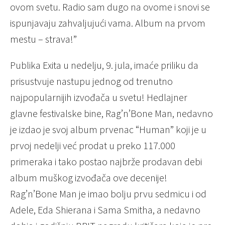
ovom svetu. Radio sam dugo na ovome i snovi se
ispunjavaju zahvaljujući vama. Album na prvom
mestu – strava!”
Publika Exita u nedelju, 9. jula, imaće priliku da
prisustvuje nastupu jednog od trenutno
najpopularnijih izvođača u svetu! Hedlajner
glavne festivalske bine, Rag’n’Bone Man, nedavno
je izdao je svoj album prvenac “Human” koji je u
prvoj nedelji već prodat u preko 117.000
primeraka i tako postao najbrže prodavan debi
album muškog izvođača ove decenije!
Rag’n’Bone Man je imao bolju prvu sedmicu i od
Adele, Eda Shierana i Sama Smitha, a nedavno