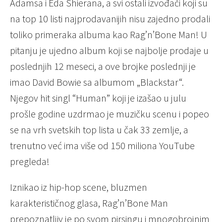
Adamsa i Eda Shierana, a svi ostali izvođači koji su
na top 10 listi najprodavanijih nisu zajedno prodali
toliko primeraka albuma kao Rag’n’Bone Man! U
pitanju je ujedno album koji se najbolje prodaje u
poslednjih 12 meseci, a ove brojke poslednji je
imao David Bowie sa albumom „Blackstar“.
Njegov hit singl “Human” koji je izašao u julu
prošle godine uzdrmao je muzičku scenu i popeo
se na vrh svetskih top lista u čak 33 zemlje, a
trenutno već ima više od 150 miliona YouTube
pregleda!
Iznikao iz hip-hop scene, bluzmen
karakterističnog glasa, Rag’n’Bone Man
prepoznatljiv je po svom pirsingu i mnogobrojnim