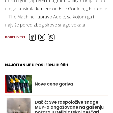
dobio i godišnju BRIT nagradu kritičara koja je pre
njega lansirala karijere od Ellie Goulding, Florence
+ The Machine i upravo Adele, sa kojom ga i
najviše pored zbog sirove snage vokala
PODELI VEST:
NAJČITANIJE U POSLEDNJIH 96H
Nove cene goriva
Dačić: Sve raspoložive snage
MUP-a angažovane na gašenju
požara u Deliblatskoj peščari