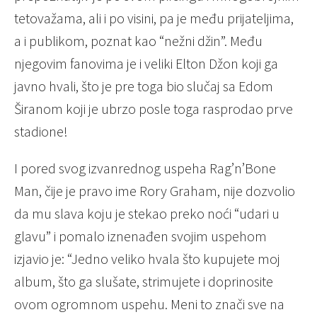
tetovažama, ali i po visini, pa je među prijateljima,
a i publikom, poznat kao “nežni džin”. Među
njegovim fanovima je i veliki Elton Džon koji ga
javno hvali, što je pre toga bio slučaj sa Edom
Širanom koji je ubrzo posle toga rasprodao prve
stadione!
I pored svog izvanrednog uspeha Rag’n’Bone
Man, čije je pravo ime Rory Graham, nije dozvolio
da mu slava koju je stekao preko noći “udari u
glavu” i pomalo iznenađen svojim uspehom
izjavio je: “Jedno veliko hvala što kupujete moj
album, što ga slušate, strimujete i doprinosite
ovom ogromnom uspehu. Meni to znači sve na