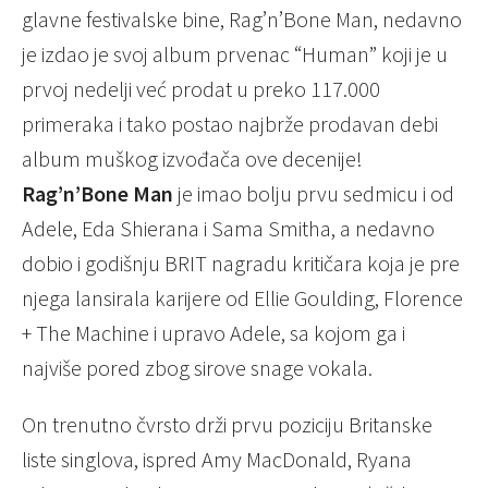
glavne festivalske bine, Rag’n’Bone Man, nedavno
je izdao je svoj album prvenac “Human” koji je u
prvoj nedelji već prodat u preko 117.000
primeraka i tako postao najbrže prodavan debi
album muškog izvođača ove decenije!
Rag’n’Bone Man
je imao bolju prvu sedmicu i od
Adele, Eda Shierana i Sama Smitha, a nedavno
dobio i godišnju BRIT nagradu kritičara koja je pre
njega lansirala karijere od Ellie Goulding, Florence
+ The Machine i upravo Adele, sa kojom ga i
najviše pored zbog sirove snage vokala.
On trenutno čvrsto drži prvu poziciju Britanske
liste singlova, ispred Amy MacDonald, Ryana