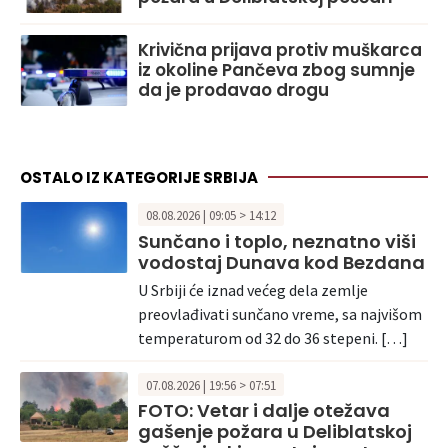
Krivična prijava protiv muškarca
iz okoline Pančeva zbog sumnje
da je prodavao drogu
OSTALO IZ KATEGORIJE SRBIJA
08.08.2026 | 09:05 > 14:12
Sunčano i toplo, neznatno viši
vodostaj Dunava kod Bezdana
U Srbiji će iznad većeg dela zemlje
preovlađivati sunčano vreme, sa najvišom
temperaturom od 32 do 36 stepeni. […]
07.08.2026 | 19:56 > 07:51
FOTO: Vetar i dalje otežava
gašenje požara u Deliblatskoj