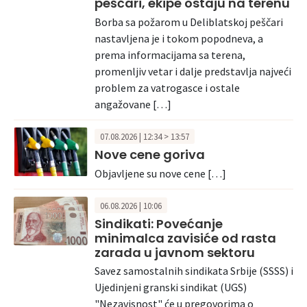
peščari, ekipe ostaju na terenu
Borba sa požarom u Deliblatskoj peščari
nastavljena je i tokom popodneva, a
prema informacijama sa terena,
promenljiv vetar i dalje predstavlja najveći
problem za vatrogasce i ostale
angažovane […]
07.08.2026 | 12:34 > 13:57
Nove cene goriva
Objavljene su nove cene […]
06.08.2026 | 10:06
Sindikati: Povećanje
minimalca zavisiće od rasta
zarada u javnom sektoru
Savez samostalnih sindikata Srbije (SSSS) i
Ujedinjeni granski sindikat (UGS)
"Nezavisnost" će u pregovorima o